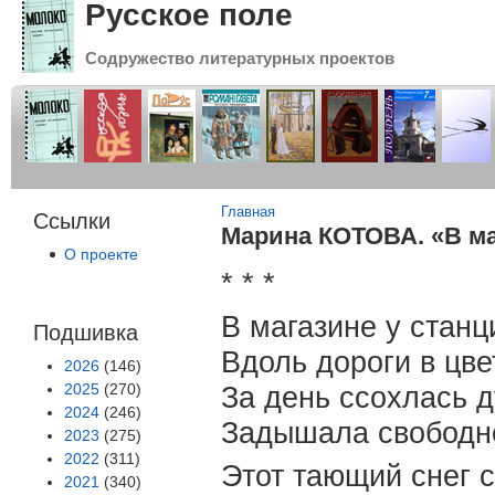
Русское поле
Содружество литературных проектов
Вы здесь
Главная
Ссылки
Марина КОТОВА. «В ма
О проекте
* * *
В магазине у станц
Подшивка
Вдоль дороги в цве
2026
(146)
2025
(270)
За день ссохлась д
2024
(246)
Задышала свободне
2023
(275)
2022
(311)
Этот тающий снег 
2021
(340)