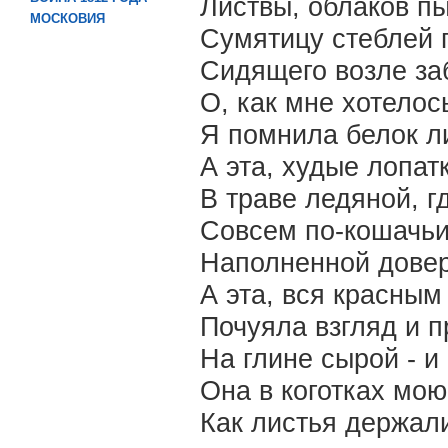
Листвы, облаков п
МОСКОВИЯ
Сумятицу стеблей 
Сидящего возле за
О, как мне хотелос
Я помнила белок 
А эта, худые лопат
В траве ледяной, г
Совсем по-кошачьи
Наполненной довер
А эта, вся красны
Почуяла взгляд и пр
На глине сырой - и
Она в коготках мо
Как листья держали