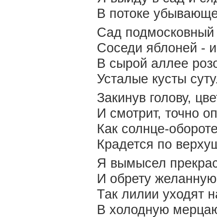
В потоке убывающе
Сад подмосковный 
Соседи яблоней - и
В сырой аллее розо
Усталые кусты суту
Закинув голову, цв
И смотрит, точно о
Как солнце-оборот
Крадется по верху
Я вымысел прекрас
И обрету желанную
Так лилии уходят н
В холодную мерца