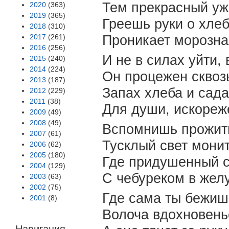
Тем прекрасный уже
2020
(363)
2019
(365)
Греешь руки о хлеб,
2018
(310)
2017
(261)
Проникает морозная
2016
(256)
И не в силах уйти,
2015
(240)
2014
(224)
Он процежен сквоз
2013
(187)
Запах хлеба и сада
2012
(229)
2011
(38)
Для души, искореж
2009
(49)
2008
(49)
Вспомнишь прожиты
2007
(61)
Тусклый свет монит
2006
(62)
2005
(180)
Где придушенный с
2004
(129)
С чебуреком в желу
2003
(63)
2002
(75)
Где сама ты бежишь
2001
(8)
Волоча вдохновень
Навигация