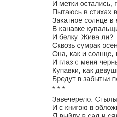
И метки остались, 
Пытаюсь в стихах 
Закатное солнце в 
В канавке купальщ
И белку. Жива ли?
Сквозь сумрак осе
Она, как и солнце
И глаз с меня черн
Купавки, как девуш
Бредут в забытьи п
* * *
Завечерело. Стылы
И с книгою в обло
Я выйду в сад и ся