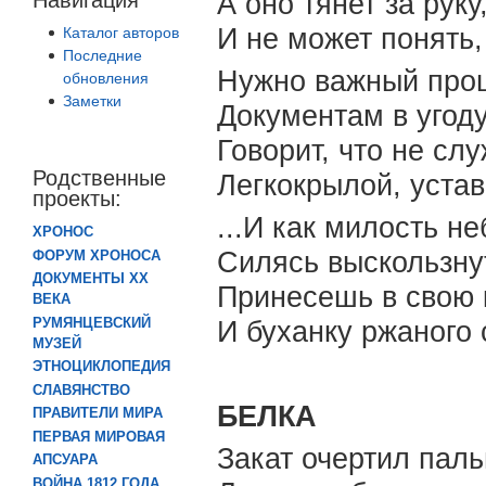
А оно тянет за руку
И не может понять,
Каталог авторов
Последние
Нужно важный проц
обновления
Заметки
Документам в угоду
Говорит, что не с
Родственные
Легкокрылой, устав
проекты:
...И как милость не
ХРОНОС
Силясь выскользну
ФОРУМ ХРОНОСА
ДОКУМЕНТЫ XX
Принесешь в свою 
ВЕКА
РУМЯНЦЕВСКИЙ
И буханку ржаного
МУЗЕЙ
ЭТНОЦИКЛОПЕДИЯ
СЛАВЯНСТВО
БЕЛКА
ПРАВИТЕЛИ МИРА
ПЕРВАЯ МИРОВАЯ
Закат очертил пал
АПСУАРА
ВОЙНА 1812 ГОДА