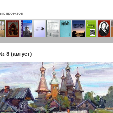
ых проектов
сь
№ 8 (август)