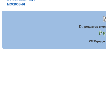
МОСКОВИЯ
Гл. редактор жу
WEB-реда