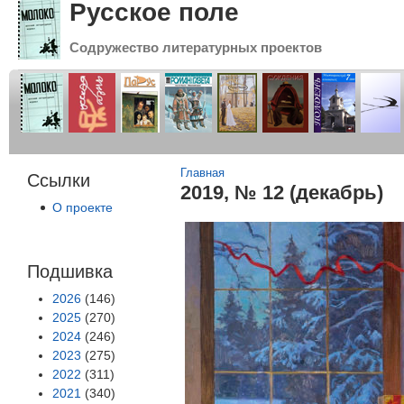
Русское поле
Содружество литературных проектов
Вы здесь
Главная
Ссылки
2019, № 12 (декабрь)
О проекте
Подшивка
2026
(146)
2025
(270)
2024
(246)
2023
(275)
2022
(311)
2021
(340)