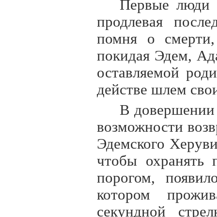
Первые люди 
продлевая после
помня о смерти,
покидая Эдем, Ад
оставляемой роди
действе шлем сво
В довершении 
возможности возв
Эдемского Херув
чтобы охранять 
порогом, появил
котором прожи
секундной стре