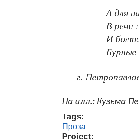
А для н
В речи 
И болт
Бурные 
г. Петропавло
На илл.:
Кузьма Пе
Tags:
Проза
Project: