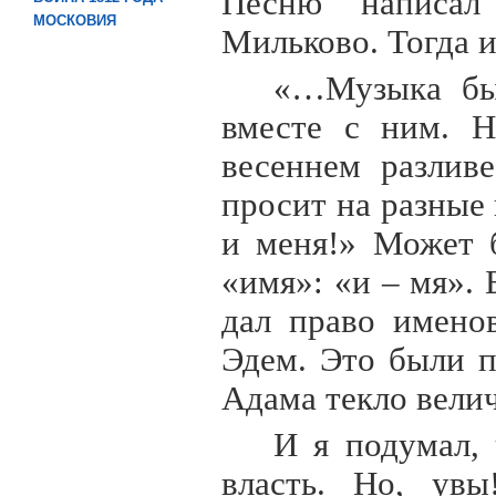
Песню написал
МОСКОВИЯ
Мильково. Тогда 
«…Музыка был
вместе с ним. Н
весеннем разливе
просит на разные
и меня!» Может 
«имя»: «и – мя». 
дал право имено
Эдем. Это были 
Адама текло вели
И я подумал, 
власть. Но, увы