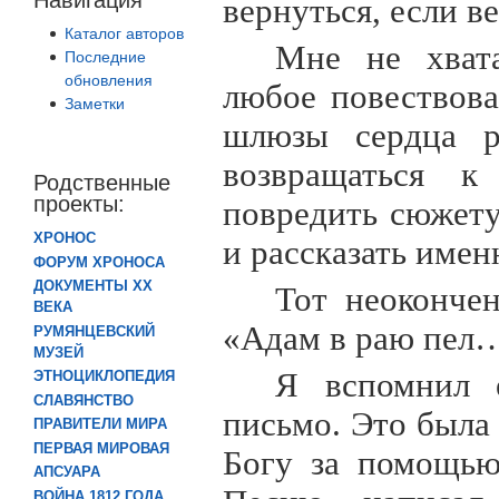
вернуться, если ве
Каталог авторов
Мне не хвата
Последние
обновления
любое повествов
Заметки
шлюзы сердца ра
возвращаться к
Родственные
проекты:
повредить сюжет
ХРОНОС
и рассказать имен
ФОРУМ ХРОНОСА
ДОКУМЕНТЫ XX
Тот неоконче
ВЕКА
«Адам в раю пел
РУМЯНЦЕВСКИЙ
МУЗЕЙ
Я вспомнил е
ЭТНОЦИКЛОПЕДИЯ
СЛАВЯНСТВО
письмо. Это была 
ПРАВИТЕЛИ МИРА
ПЕРВАЯ МИРОВАЯ
Богу за помощью
АПСУАРА
ВОЙНА 1812 ГОДА