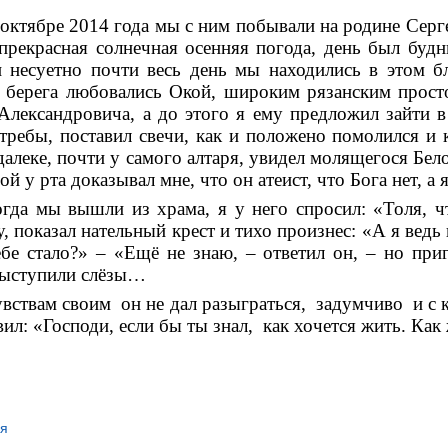
октябре 2014 года мы с ним побывали на родине Серге
прекрасная солнечная осенняя погода, день был буд
 несуетно почти весь день мы находились в этом бл
 берега любовались Окой, широким рязанским просто
Александровича, а до этого я ему предложил зайти в
 требы, поставил свечи, как и положено помолился и 
далеке, почти у самого алтаря, увидел молящегося Бело
ой у рта доказывал мне, что он атеист, что Бога нет, а 
гда мы вышли из храма, я у него спросил: «Толя, ч
, показал нательный крест и тихо произнес: «А я вед
ебе стало?» – «Ещё не знаю, – ответил он, – но пр
выступили слёзы…
вствам своим он не дал разыграться, задумчиво и с 
ил: «Господи, если бы ты знал, как хочется жить. Как 
я