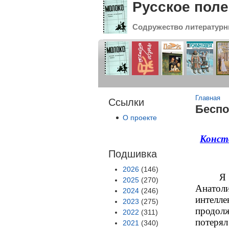
Русское поле
Содружество литературн
Вы зде
Главная
Ссылки
Беспо
О проекте
Конст
Подшивка
2026
(146)
Я 
2025
(270)
Анатол
2024
(246)
интелл
2023
(275)
продол
2022
(311)
потерял 
2021
(340)