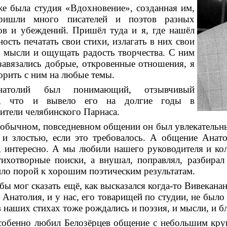
е была студия «Вдохновение», созданная им,
ришли много писателей и поэтов разных
ов и убеждений. Пришёл туда и я, где нашёл
ость печатать свои стихи, излагать в них свои
, мысли и ощущать радость творчества. С ним
завязались добрые, откровенные отношения, я
орить с ним на любые темы.
натолий был понимающий, отзывчивый
к, что и вывело его на долгие годы в
ители челябинского Парнаса.
обычном, повседневном общении он был увлекательны
 и злостью, если это требовалось. А общение Анат
, интересно. А мы любили нашего руководителя и ко
ихотворные поиски, а внушал, поправлял, разбирал 
ло порой к хорошим поэтическим результатам.
бы мог сказать ещё, как высказался когда-то Вивекан
у Анатолия, и у нас, его товарищей по студии, не был
в наших стихах тоже рождались и поэзия, и мысли, и б
собенно любил Белозёрцев общение с небольшим кру