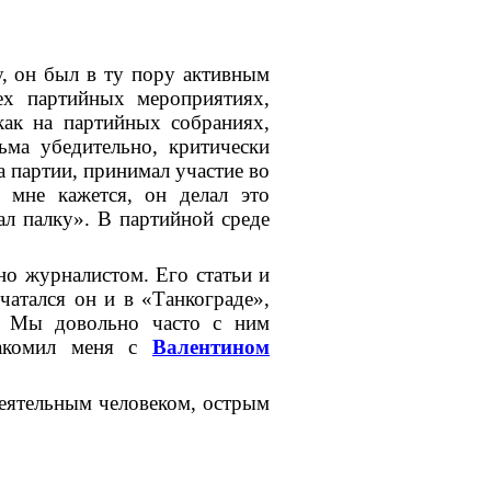
у, он был в ту пору активным
ех партийных мероприятиях,
как на партийных собраниях,
ьма убедительно, критически
 партии, принимал участие во
 мне кажется, он делал это
ал палку». В партийной среде
о журналистом. Его статьи и
чатался он и в «Танкограде»,
. Мы довольно часто с ним
акомил меня с
Валентином
еятельным человеком, острым