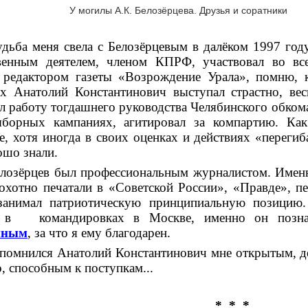
У могилы А.К. Белозёрцева. Друзья и соратники
дьба меня свела с Белозёрцевым в далёком 1997 год
венным деятелем, членом КПРФ, участвовал во вс
 редактором газеты «Возрождение Урала», помню, 
х Анатолий Константинович выступал страстно, вес
л работу тогдашнего руководства Челябинского обкома
ыборных кампаниях, агитировал за компартию. Как
е, хотя иногда в своих оценках и действиях «перегиб
ошо знали.
лозёрцев был профессиональным журналистом. Именн
охотно печатали в «Советской России», «Правде», пе
 занимал патриотическую принципиальную позицию
 в командировках в Москве, именно он позн
иным
, за что я ему благодарен.
помнился Анатолий Константинович мне открытым, д
о, способным к поступкам...
* * *