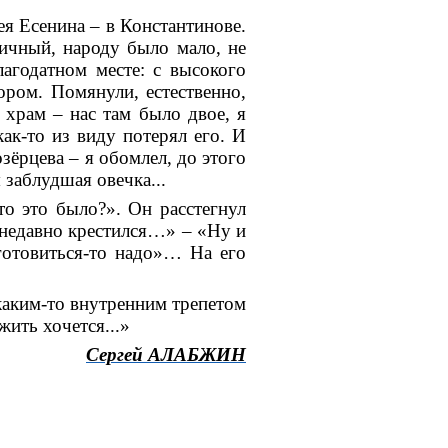
я Есенина – в Константинове.
ничный, народу было мало, не
агодатном месте: с высокого
ром. Помянули, естественно,
 храм – нас там было двое, я
как-то из виду потерял его. И
зёрцева – я обомлел, до этого
я заблудшая овечка...
то это было?». Он расстегнул
ь недавно крестился…» – «Ну и
иготовиться-то надо»… На его
каким-то внутренним трепетом
жить хочется...»
Сергей АЛАБЖИН