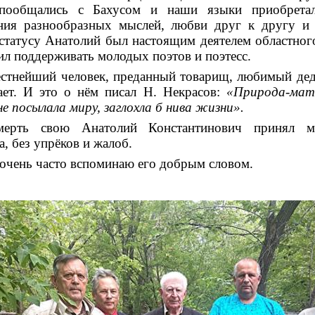
 пообщались с Бахусом и наши языки приобрета
ния разнообразных мыслей, любви друг к другу и
статусу Анатолий был настоящим деятелем областног
л поддерживать молодых поэтов и поэтесс.
стнейший человек, преданный товарищ, любимый дед,
ает. И это о нём писал Н. Некрасов:
«Природа-мат
не посылала миру, заглохла б нива жизни».
мерть свою Анатолий Константинович принял му
, без упрёков и жалоб.
очень часто вспоминаю его добрым словом.