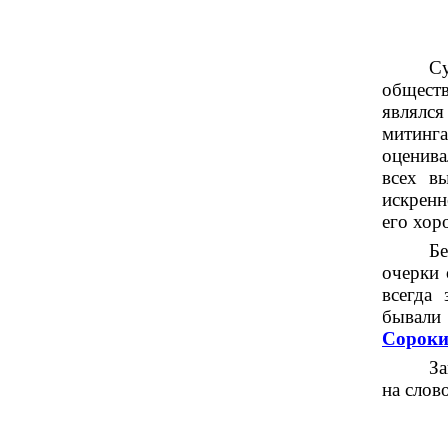
Су
общест
являлся
митинга
оценива
всех в
искренн
его хор
Бе
очерки 
всегда
бывали
Сорок
За
на слов