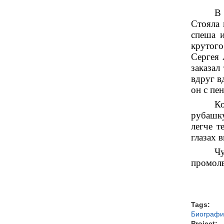
В 
Стояла 
спеша и
крутого
Сергея 
заказал
вдруг в
он с пен
Ко
рубашку
легче т
глазах 
Чу
промолв
Tags:
Биографи
Project: