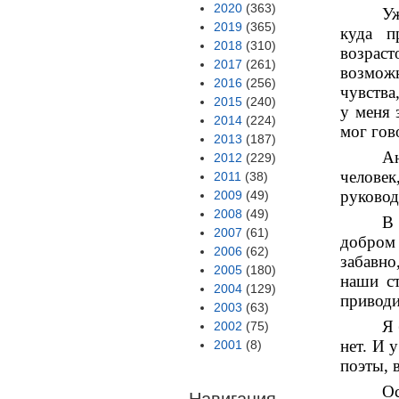
2020
(363)
Уж
2019
(365)
куда п
2018
(310)
возраст
2017
(261)
возможн
2016
(256)
чувства
2015
(240)
у меня 
2014
(224)
мог гов
2013
(187)
А
2012
(229)
челове
2011
(38)
руковод
2009
(49)
2008
(49)
В 
2007
(61)
добром
2006
(62)
забавно
2005
(180)
наши ст
2004
(129)
приводи
2003
(63)
Я 
2002
(75)
нет. И 
2001
(8)
поэты, 
О
Навигация