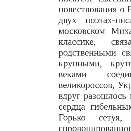
повествования о 
двух поэтах-пи
московском Миха
классике, свя
родственными св
крупными, крут
веками соеди
великороссов, Ук
вдруг разошлось 
сердца гибельны
Горько сетуя,
спровоцированно