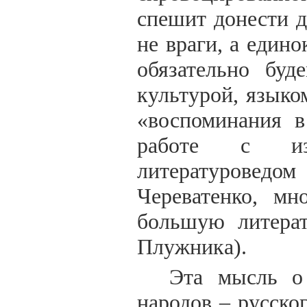
спешит донести 
не враги, а един
обязательно буд
культурой, языко
«воспоминания в
работе с изв
литературове
Череватенко, мн
большую литерат
Плужника).
Эта мысль о 
народов – русско