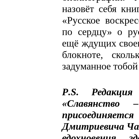
назовёт себя кн
«Русское воскре
по сердцу» о ру
ещё ждущих своег
блокноте, скол
задуманное тобой
P
.
S
. Редакци
«Славянство 
присоединяется
Дмитриевича Чал
вдохновения, з