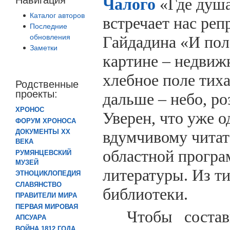
Чалого
«Где душа
Каталог авторов
встречает нас ре
Последние
обновления
Гайдадина «И пол
Заметки
картине – недвиж
хлебное поле тиха
Родственные
проекты:
дальше – небо, ро
ХРОНОС
Уверен, что уже о
ФОРУМ ХРОНОСА
вдумчивому читат
ДОКУМЕНТЫ XX
ВЕКА
областной прогр
РУМЯНЦЕВСКИЙ
МУЗЕЙ
литературы. Из т
ЭТНОЦИКЛОПЕДИЯ
СЛАВЯНСТВО
библиотеки.
ПРАВИТЕЛИ МИРА
ПЕРВАЯ МИРОВАЯ
Чтобы состав
АПСУАРА
ВОЙНА 1812 ГОДА