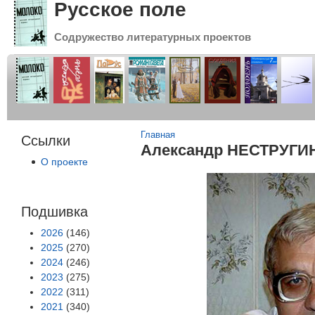
Русское поле
Содружество литературных проектов
Вы здесь
Главная
Ссылки
Александр НЕСТРУГИН
О проекте
Подшивка
2026
(146)
2025
(270)
2024
(246)
2023
(275)
2022
(311)
2021
(340)