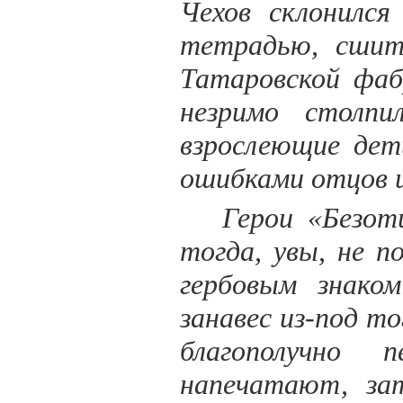
Чехов склонился
тетрадью, сшит
Татаровской фаб
незримо столпи
взрослеющие дет
ошибками отцов и 
Герои «Безот
тогда, увы, не 
гербовым знако
занавес из-под т
благополучно 
напечатают, зат