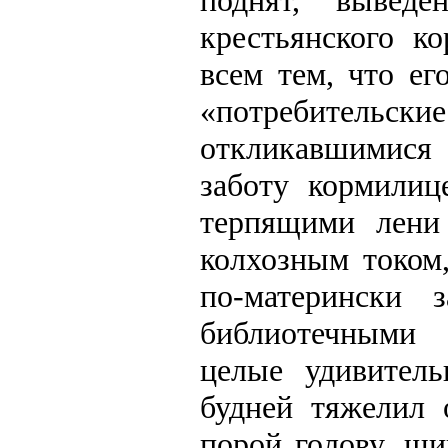
крестьянского к
всем тем, что е
«потребительски
откликавшимися
заботу кормилиц
терпящими лени
колхозным током
по-матерински 
библиотечными
целые удивител
будней тяжелил 
порой голову, щи