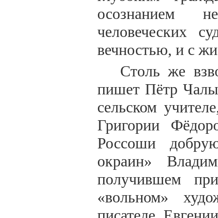
осознанием не
человеческих с
вечностью, и с ж
Столь же взв
пишет Пётр Чалы
сельском учител
Григории Фёдоро
Россоши добрую
окраин» Владим
получившем при
«вольном» худо
писателе Евгени