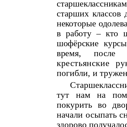
старшеклассникам
старши
х классов 
некоторые одолева
в работу – кто 
шофёрские курсы
время, после 
крестьянские ру
погибли, и тружен
Старшеклассни
тут нам на пом
покурить во дв
начали осыпать с
здорово получало