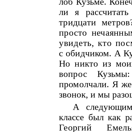
лоб Кузьме. Коне
ли я рассчитать
тридцати метров
просто нечаян
ны
уви
деть, кто по
с обидчиком. А К
Но никто из мои
вопрос Кузьмы
промолчали. Я же
звонок, и мы разо
А следующим
классе был как 
Георгий Емель