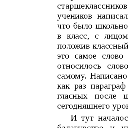
старше
классников
учеников написа
что было школьно
в класс, с лицо
положив классный
это самое слов
относилось слов
самому. Написано
как раз параграф
гласных
после ш
сегодняшнего уро
И тут началос
балагурство и 