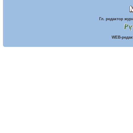
Гл. редактор жу
WEB-реда