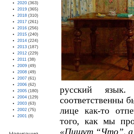
2020
(363)
2019
(365)
2018
(310)
2017
(261)
2016
(256)
2015
(240)
2014
(224)
2013
(187)
2012
(229)
2011
(38)
2009
(49)
2008
(49)
2007
(61)
2006
(62)
русский язык
2005
(180)
2004
(129)
соответственны бы
2003
(63)
лице как-то отп
2002
(75)
2001
(8)
того, как мы пр
«Пишут “Что”, а
Навигация