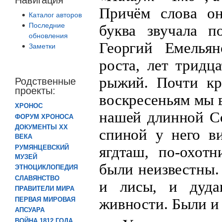
Причём слова он
Каталог авторов
Последние
буква звучала п
обновления
Георгий Емелья
Заметки
роста, лет тридц
рыжий. Почти кр
Родственные
проекты:
воскресеньям мы 
ХРОНОС
нашей длинной Со
ФОРУМ ХРОНОСА
ДОКУМЕНТЫ XX
спиной у него в
ВЕКА
ягдташ, по-охот
РУМЯНЦЕВСКИЙ
МУЗЕЙ
были неизвестны.
ЭТНОЦИКЛОПЕДИЯ
СЛАВЯНСТВО
и лисы, и дуда
ПРАВИТЕЛИ МИРА
живности. Были и 
ПЕРВАЯ МИРОВАЯ
АПСУАРА
ВОЙНА 1812 ГОДА