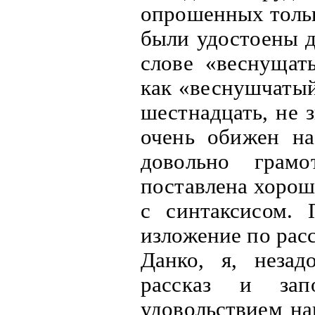
опрошенных тольк
были удостоены д
слове «веснущаты
как «веснушчатый
шестнадцать, не 
очень обижен на
довольно грам
поставлена хорош
с синтаксисом. 
изложение по рас
Данко, я, незад
рассказ и зап
удовольствием на