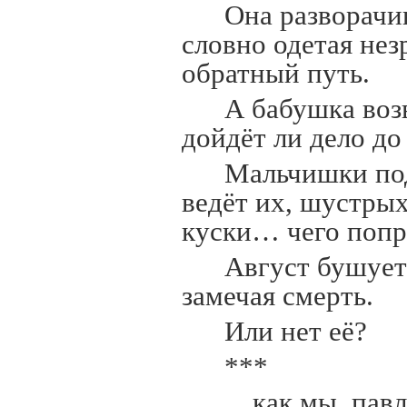
Она разворачив
словно одетая нез
обратный путь.
А бабушка воз
дойдёт ли дело до
Мальчишки под
ведёт их, шустрых
куски… чего попр
Август бушует
замечая смерть.
Или нет её?
***
…как мы, павл