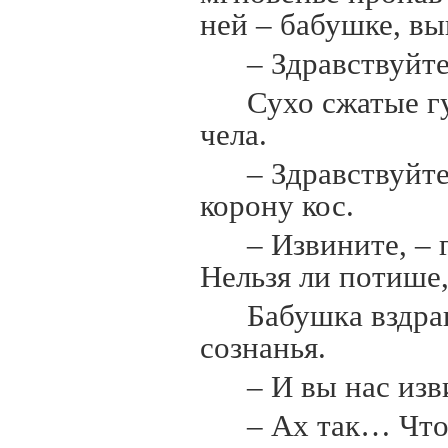
ней – бабушке, вы
– Здравствуйте
Сухо сжатые г
чела.
– Здравствуйте
корону кос.
– Извините, – 
Нельзя ли потише,
Бабушка вздраг
сознанья.
– И вы нас изв
– Ах так… Чт