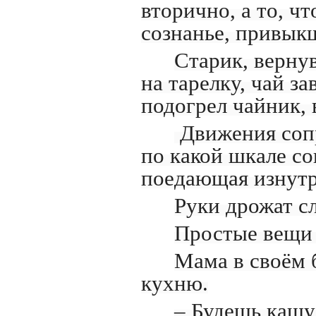
вторично, а то, ч
сознанье, привыкш
Старик, верну
на тарелку, чай за
подогрел чайник,
Движения сопр
по какой шкале со
поедающая изнутр
Руки дрожат сл
Простые вещи 
Мама в своём б
кухню.
– Будешь кашу