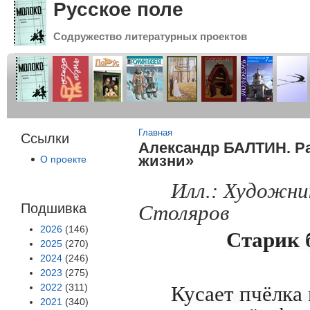
Русское поле
Содружество литературных проектов
Вы здесь
Главная
Ссылки
Александр БАЛТИН. Ра
жизни»
О проекте
Илл.: Художн
Подшивка
Столяров
2026
(146)
Старик 
2025
(270)
2024
(246)
2023
(275)
2022
(311)
Кусает пчёлка
2021
(340)