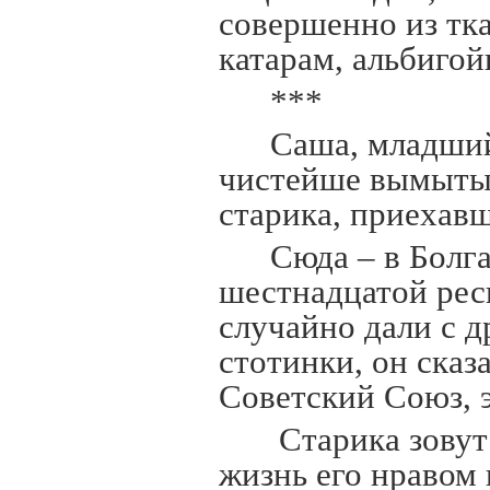
совершенно из тк
катарам, альбиго
***
Саша, младший
чистейше вымытым
старика, приехавш
Сюда – в Болг
шестнадцатой респ
случайно дали с 
стотинки, он сказ
Советский Союз, 
Старика зовут
жизнь его нравом 