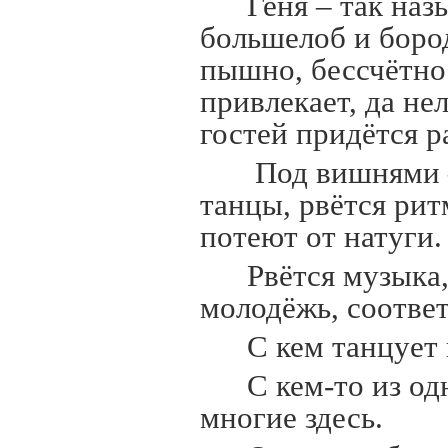
Геня – так на
большелоб и бород
пышно, бессчётнос
привлекает, да не
гостей придётся 
Под вишнями –
танцы, рвётся ри
потеют от натуги.
Рвётся музыка
молодёжь, соответ
С кем танцует
С кем-то из од
многие здесь.