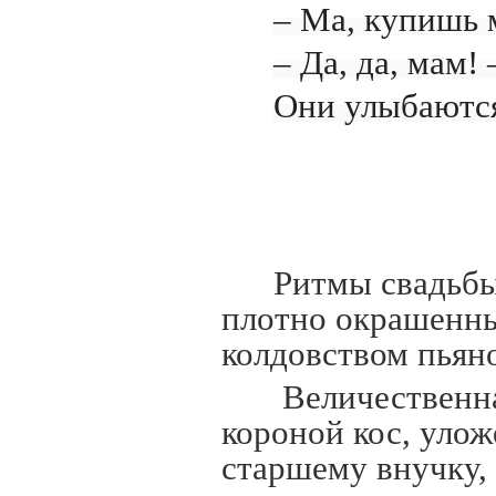
– Ма, купишь 
– Да, да, мам
Они улыбаются 
Ритмы свадьбы,
плотно окрашенны
колдовством пьян
Величественна
короной кос, улож
старшему внучку, 