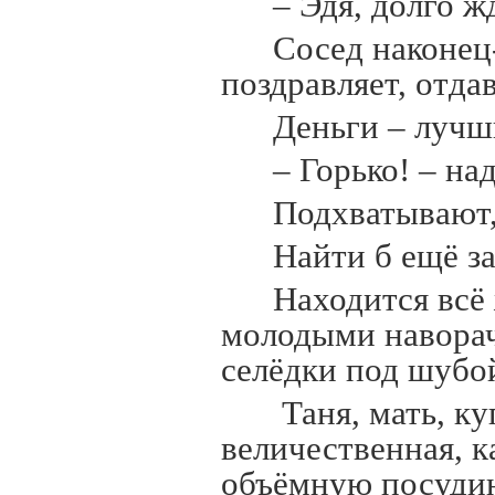
– Эдя, долго ж
Сосед наконец
поздравляет, отда
Деньги – лучши
– Горько! – на
Подхватывают, 
Найти б ещё 
Находится всё 
молодыми наворач
селёдки под шубо
Таня, мать, ку
величественная, к
объёмную посудин