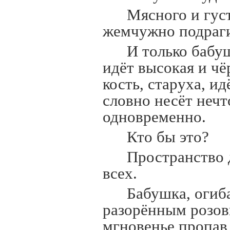
Мясного и гус
жемчужно подра
И только бабуш
идёт высокая и чё
кость, старуха, и
словно несёт нечт
одновременно.
Кто бы это?
Пространство 
всех.
Бабушка, огиб
разорённым розовы
мгновенье пропав 