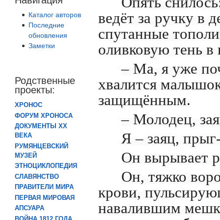
Опять снилось
ведёт за ручку в 
Каталог авторов
Последние
спутанные тополи
обновления
оливковую тень в 
Заметки
– Ма, я уже по
Родственные
хвалится малышок
проекты:
защищённым.
ХРОНОС
– Молодец, зая
ФОРУМ ХРОНОСА
ДОКУМЕНТЫ XX
Я – заяц, прыг
ВЕКА
РУМЯНЦЕВСКИЙ
Он вырывает р
МУЗЕЙ
ЭТНОЦИКЛОПЕДИЯ
Он, тяжко воро
СЛАВЯНСТВО
ПРАВИТЕЛИ МИРА
крови, пульсирующ
ПЕРВАЯ МИРОВАЯ
навалившим мешки 
АПСУАРА
ВОЙНА 1812 ГОДА