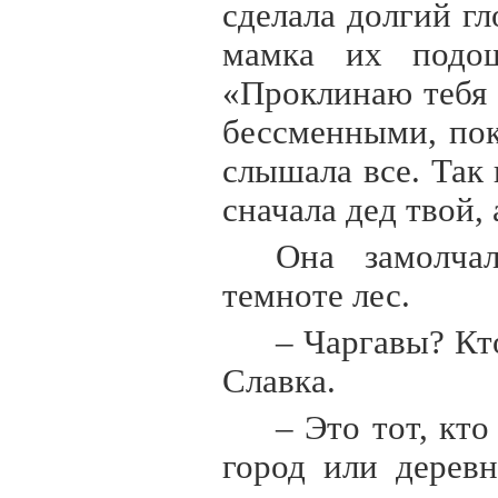
сделала долгий г
мамка их подош
«Проклинаю тебя 
бессменными, пок
слышала все. Так
сначала дед твой, 
Она замолча
темноте лес.
– Чаргавы? Кт
Славка.
– Это тот, кт
город или дерев