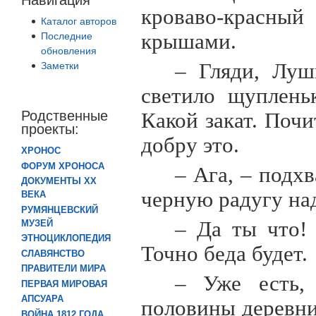
кроваво-красный
Каталог авторов
крышами.
Последние
обновления
– Гляди, Луш
Заметки
светило щуплень
Родственные
Какой закат. Поч
проекты:
добру это.
ХРОНОС
ФОРУМ ХРОНОСА
– Ага, – подх
ДОКУМЕНТЫ XX
черную радугу над
ВЕКА
РУМЯНЦЕВСКИЙ
– Да ты что!
МУЗЕЙ
ЭТНОЦИКЛОПЕДИЯ
Точно беда будет.
СЛАВЯНСТВО
ПРАВИТЕЛИ МИРА
– Уже есть,
ПЕРВАЯ МИРОВАЯ
АПСУАРА
половины деревни 
ВОЙНА 1812 ГОДА