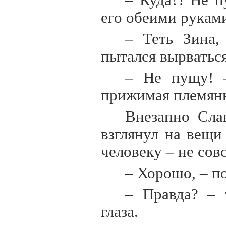
– Куда?! Не п
его обеими рукам
– Теть Зина,
пытался вырваться
– Не пущу! –
прижимая племянн
Внезапно Сла
взглянул на вещи
человеку – не сов
– Хорошо, – по
– Правда? – 
глаза.