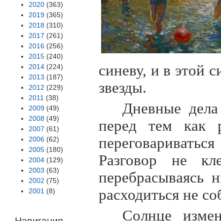
2020
(363)
2019
(365)
2018
(310)
2017
(261)
2016
(256)
2015
(240)
синеву, и в этой 
2014
(224)
2013
(187)
звезды.
2012
(229)
2011
(38)
Дневные дела
2009
(49)
2008
(49)
перед тем как р
2007
(61)
переговариватьс
2006
(62)
2005
(180)
Разговор не кл
2004
(129)
2003
(63)
перебрасываясь 
2002
(75)
расходиться не со
2001
(8)
Солнце измен
Навигация