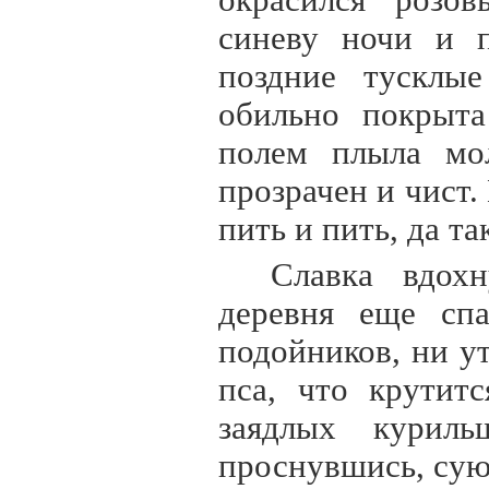
окрасился розо
синеву ночи и п
поздние тусклые
обильно покрыта
полем плыла мо
прозрачен и чист.
пить и пить, да та
Славка вдох
деревня еще сп
подойников, ни у
пса, что крутит
заядлых куриль
проснувшись, сую