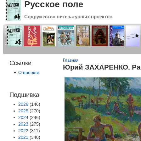
Русское поле
Содружество литературных проектов
Вы здесь
Главная
Ссылки
Юрий ЗАХАРЕНКО. Рас
О проекте
Подшивка
2026
(146)
2025
(270)
2024
(246)
2023
(275)
2022
(311)
2021
(340)