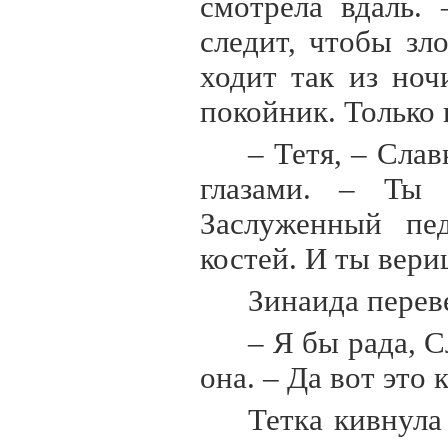
смотрела вдаль.
следит, чтобы зл
ходит так из ноч
покойник. Только 
– Тетя, – Сла
глазами. – Ты 
Заслуженный пед
костей. И ты вери
Зинаида переве
– Я бы рада, С
она. – Да вот это 
Тетка кивнула