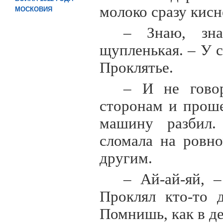
молоко сразу кисн
МОСКОВИЯ
– Знаю, зна
щупленькая. – У с
Проклятье.
– И не говор
сторонам и проше
машину разбил.
сломала на ровн
другим.
– Ай-ай-яй, 
Проклял кто-то 
Помнишь, как в д