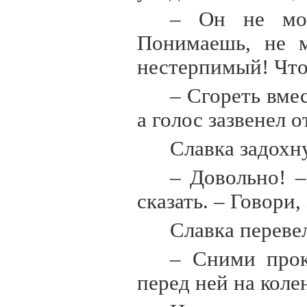
– Он не мог
Понимаешь, не м
нестерпимый! Что
– Сгореть вмес
а голос зазвенел о
Славка задохн
– Довольно! –
сказать. – Говори
Славка переве
– Сними прок
перед ней на коле