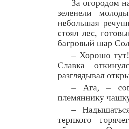
За огородом н
зеленели молод
небольшая речушк
стоял лес, готов
багровый шар Сол
– Хорошо тут!
Славка откинул
разглядывал откр
– Ага, – сог
племяннику чашку
– Надышаться
терпкого горяч