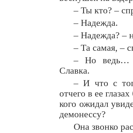
– Ты кто? – сп
– Надежда.
– Надежда? – 
– Та самая, – 
– Но ведь… 
Славка.
– И что с то
отчего в ее глаза
кого ожидал увид
демонессу?
Она звонко ра