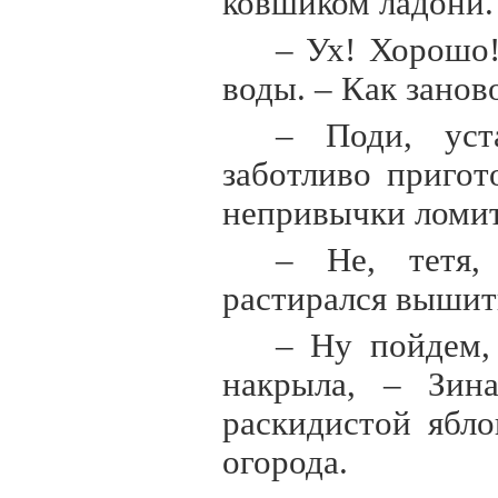
ковшиком ладони.
– Ух! Хорошо!
воды. – Как занов
– Поди, уст
заботливо пригот
непривычки ломи
– Не, тетя,
растирался вышит
– Ну пойдем,
накрыла, – Зина
раскидистой ябло
огорода.