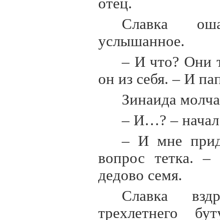
отец.
Славка оша
услышанное.
– И что? Они 
он из себя. – И п
Зинаида молча
– И…? – начал 
– И мне прид
вопрос тетка. –
дедово семя.
Славка взд
трехлетнего бу