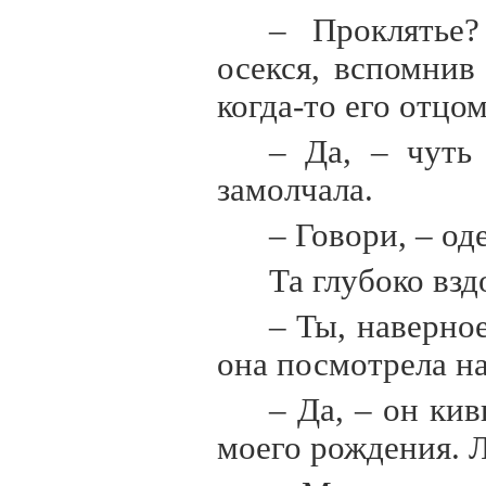
– Проклятье?
осекся, вспомнив
когда-то его отцом
– Да, – чуть
замолчала.
– Говори, – од
Та глубоко взд
– Ты, наверно
она посмотрела н
– Да, – он кив
моего рождения. Л