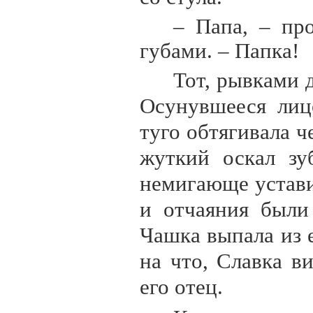
– Папа, – пр
губами. – Папка!
Тот, рывками д
Осунувшееся лицо
туго обтягивала 
жуткий оскал зу
немигающе устави
и отчаяния были 
Чашка выпала из 
на что, Славка в
его отец.