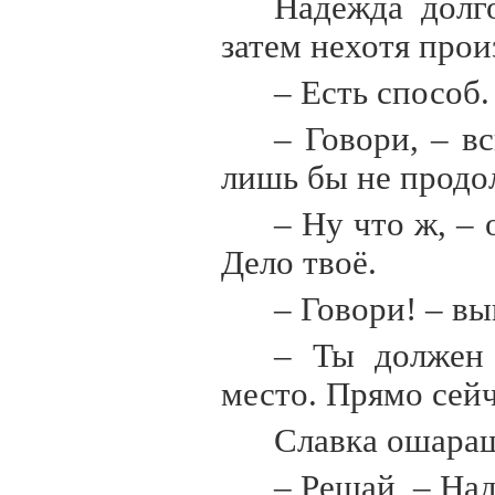
Надежда долг
затем нехотя прои
– Есть способ.
– Говори, – вс
лишь бы не продо
– Ну что ж, – 
Дело твоё.
– Говори! – вы
– Ты должен 
место. Прямо сейч
Славка ошара
– Решай, – Над