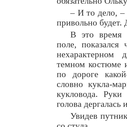
обязательно Ольку
– И то дело, 
привольно будет. 
В это время 
поле, показался
нехарактерном 
темном костюме и
по дороге какой
словно кукла-ма
кукловода. Руки
голова дергалась 
Увидев путник
со стула.