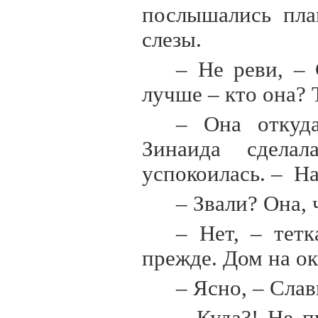
послышались пла
слезы.
– Не реви, –
лучше – кто она? 
– Она откуда
Зинаида сделал
успокоилась. – На
– Звали? Она, 
– Нет, – тетк
прежде. Дом на ок
– Ясно, – Сла