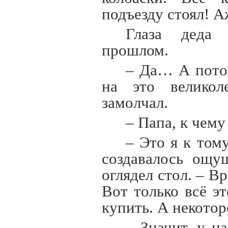
подъезду стоял! 
Глаза деда 
прошлом.
– Да… А потом
на это великол
замолчал.
– Папа, к чему
– Это я к тому
создавалось ощу
оглядел стол. – В
Вот только всё э
купить. А некотор
– Значит, у н