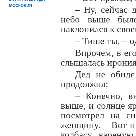
МОСКОВИЯ
– Ну, сейчас 
небо выше было
наклонился к свое
– Тише ты, – о
Впрочем, в его
слышалась ирония
Дед не обиде
продолжил:
– Конечно, в
выше, и солнце яр
посмотрел на с
женщину. – Вот п
колбасу вареную