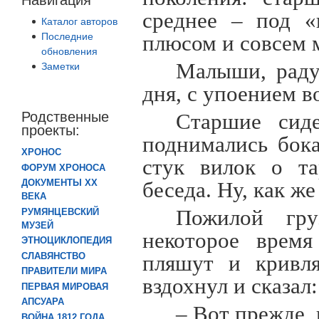
среднее – под «
Каталог авторов
Последние
плюсом и совсем м
обновления
Малыши, раду
Заметки
дня, с упоением в
Родственные
Старшие сид
проекты:
поднимались бок
ХРОНОС
стук вилок о та
ФОРУМ ХРОНОСА
ДОКУМЕНТЫ XX
беседа. Ну, как же
ВЕКА
Пожилой гр
РУМЯНЦЕВСКИЙ
МУЗЕЙ
некоторое время
ЭТНОЦИКЛОПЕДИЯ
СЛАВЯНСТВО
пляшут и кривля
ПРАВИТЕЛИ МИРА
вздохнул и сказал:
ПЕРВАЯ МИРОВАЯ
АПСУАРА
– Вот прежде,
ВОЙНА 1812 ГОДА