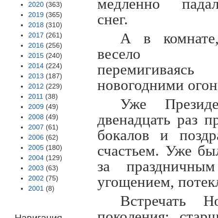
медленно пада
2020
(363)
2019
(365)
снег.
2018
(310)
А в комнате
2017
(261)
2016
(256)
весело
2015
(240)
перемигиваясь
2014
(224)
2013
(187)
новогодними огонь
2012
(229)
2011
(38)
Уже Презид
2009
(49)
двенадцать раз п
2008
(49)
2007
(61)
бокалов и позд
2006
(62)
счастьем. Уже бы
2005
(180)
2004
(129)
за праздничным
2003
(63)
угощением, потек
2002
(75)
2001
(8)
Встречать 
поколения: стар
Навигация