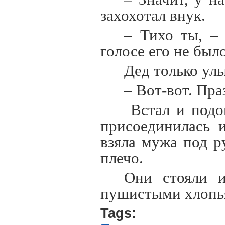
захохотал внук.
– Тихо ты, – 
голосе его не был
Дед только ул
– Вот-вот. Пра
Встал и подо
присоединилась 
взяла мужа под р
плечо.
Они стояли и
пушистыми хлопья
Tags: