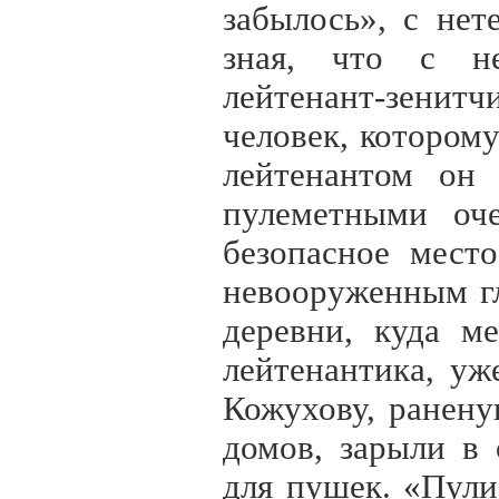
забылось», с нет
зная, что с не
лейтенант-зенит
человек, котором
лейтенантом он
пулеметными оч
безопасное мест
невооруженным гл
деревни, куда м
лейтенантика, у
Кожухову, ранену
домов, зарыли в
для пушек. «Пули