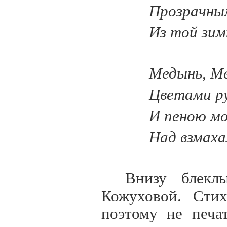
Прозрачны
Из той зим
Медынь, М
Цветами р
И пеною м
Над взмаха
Внизу блекл
Кожуховой. Стих
поэтому не печа