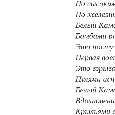
По высоким
По железн
Белый Каме
Бомбами р
Это постуч
Первая вое
Это взрыво
Пулями исч
Белый Каме
Вдохновень
Крыльями 