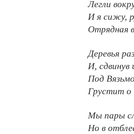
Легли вокр
И я сижу, р
Отрядная в
Деревья ра
И, сдвинув
Под Вязьм
Грустит о 
Мы пары сл
Но в отбле