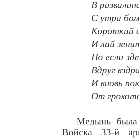
В развалин
С утра бом
Короткий 
И лай зенит
Но если зде
Вдруг вздр
И вновь по
От грохота
Медынь была 
Войска 33-й арм