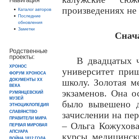
произведениях не 
Каталог авторов
Последние
обновления
Заметки
Снача
Родственные
проекты:
В двадцатых 
ХРОНОС
университет при
ФОРУМ ХРОНОСА
школу. Золотая м
ДОКУМЕНТЫ XX
ВЕКА
экзаменов. Она о
РУМЯНЦЕВСКИЙ
МУЗЕЙ
было вывешено д
ЭТНОЦИКЛОПЕДИЯ
СЛАВЯНСТВО
зачислении на пер
ПРАВИТЕЛИ МИРА
– Ольга Кожухова
ПЕРВАЯ МИРОВАЯ
АПСУАРА
курсы медицинск
ВОЙНА 1812 ГОДА