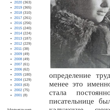
2020
(363)
2019
(365)
2018
(310)
2017
(261)
2016
(256)
2015
(240)
2014
(224)
2013
(187)
2012
(229)
2011
(38)
2009
(49)
2008
(49)
2007
(61)
2006
(62)
определение тру
2005
(180)
2004
(129)
менее это именн
2003
(63)
2002
(75)
стала постоян
2001
(8)
писательнице бы
калужские сю
Навигация