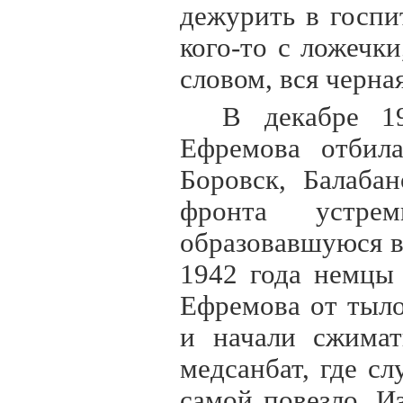
дежурить в госпи
кого-то с ложечк
словом, вся черна
В декабре 1
Ефремова отбил
Боровск, Балаба
фронта устре
образовавшуюся в
1942 года немцы
Ефремова от тыло
и начали сжимат
медсанбат, где с
самой повезло. И