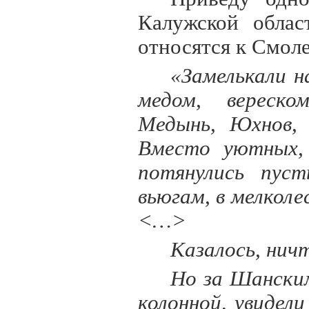
Калужской облас
относятся к Смол
«Замелькали н
медом, вереско
Медынь, Юхнов, 
Вместо уютных, 
потянулись пус
вьюгам, в мелкол
<…>
Казалось, нич
Но за Шанским
колонной, увидел