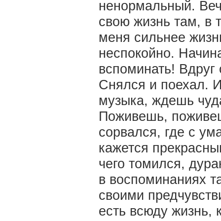
ненормальный. Веч
свою жизнь там, в 
меня сильнее жизни
неспокойно. Начин
вспоминать! Вдруг 
Снялся и поехал. И
музыка, ждешь чуда
Поживешь, поживеш
сорвался, где с ум
кажется прекрасным
чего томился, дура
в воспоминаниях та
своими предчувств
есть всюду жизнь, 