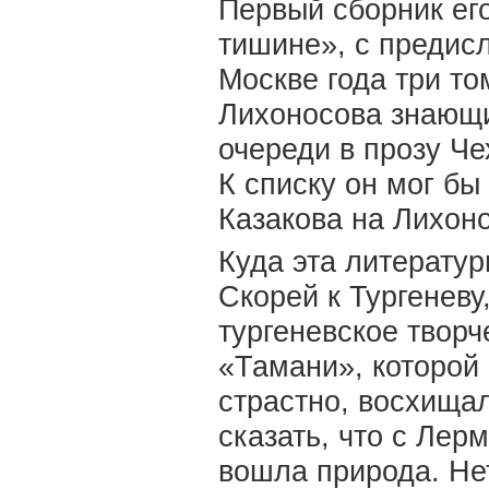
Первый сборник его
тишине», с предис
Москве года три то
Лихоносова знающи
очереди в прозу Че
К списку он мог бы
Казакова на Лихон
Куда эта литератур
Скорей к Тургеневу
тургеневское творч
«Тамани», которой 
страстно, восхища
сказать, что с Ле
вошла природа. Нет