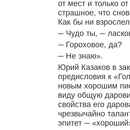
от мест и только о
страшное, что снов
Как бы ни взрослел
─ Чудо ты, ─ ласко
─ Гороховое, да?
─ Не знаю».
Юрий Казаков в за
предисловия к «Го
новым хорошим пис
виду общую дарови
свойства его даро
чрезвычайно талан
эпитет ─ «хороший