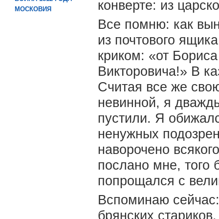
конверте: из царск
МОСКОВИЯ
Все помню: как вы
из почтового ящика
криком: «от Бориса
Викторовича!» В ка
Считая все же сво
невинной, я дважд
пустили. Я обижалс
ненужных подозрен
наворочено всякого
послано мне, того 
попрощался с вели
Вспоминаю сейчас: 
брянских стариков,