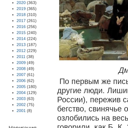
2020
(363)
2019
(365)
2018
(310)
2017
(261)
2016
(256)
2015
(240)
2014
(224)
2013
(187)
2012
(229)
2011
(38)
2009
(49)
Дм
2008
(49)
2007
(61)
По первым же пись
2006
(62)
2005
(180)
другие люди. Лишив
2004
(129)
России), пережив 
2003
(63)
2002
(75)
бегство, свинячье 
2001
(8)
озлобились на весь
говорили, как Б. К
Навигация