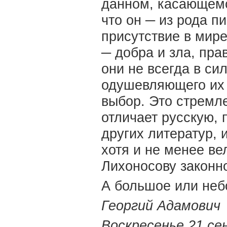
данном, касающемс
что он ─ из рода п
присутствие в мире
─ добра и зла, пра
они не всегда в си
одушевляющего их 
выбор. Это стремле
отличает русскую, 
других литератур,
хотя и не менее ве
Лихоносову законн
А большое или неб
Георгий Адамович
Воскресенье 21 се