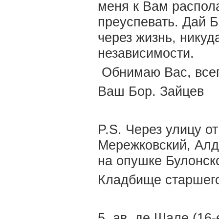
меня к Вам распол
преуспевать. Дай 
через жизнь, никуд
независимости.
Обнимаю Вас, всег
Ваш Бор. Зайцев
P.S. Через улицу о
Мережковский, Алд
на опушке Булонско
Кладбище старшего
5, ав. де Шале (16-