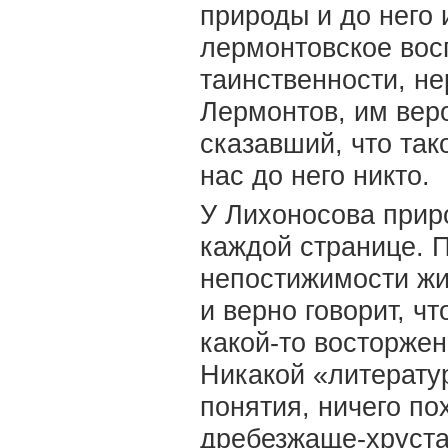
природы и до него 
лермонтовское вос
таинственности, н
Лермонтов, им веро
сказавший, что так
нас до него никто.
У Лихоносова приро
каждой странице. П
непостижимости жиз
и верно говорит, ч
какой-то восторже
Никакой «литерату
понятия, ничего по
дребезжаще-хруста