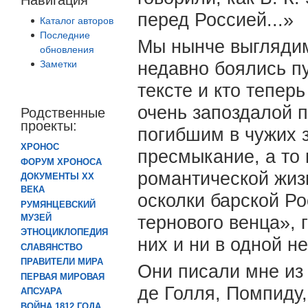
перед Россией...»
Каталог авторов
Последние
Мы нынче выглядим
обновления
Заметки
недавно боялись п
тексте и кто тепер
очень запоздалой п
Родственные
проекты:
погибшим в чужих 
ХРОНОС
пресмыкание, а то 
ФОРУМ ХРОНОСА
романтической жизн
ДОКУМЕНТЫ XX
ВЕКА
осколки барской Ро
РУМЯНЦЕВСКИЙ
тернового венца», 
МУЗЕЙ
ЭТНОЦИКЛОПЕДИЯ
них и ни в одной н
СЛАВЯНСТВО
ПРАВИТЕЛИ МИРА
Они писали мне из 
ПЕРВАЯ МИРОВАЯ
де Голля, Помпиду,
АПСУАРА
ВОЙНА 1812 ГОДА