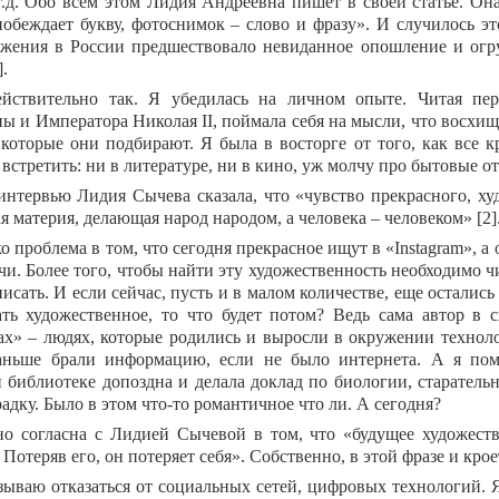
т.д. Обо всем этом Лидия Андреевна пишет в своей статье. О
обеждает букву, фотоснимок – слово и фразу». И случилось эт
жения в России предшествовало невиданное опошление и огр
].
ействительно так. Я убедилась на личном опыте. Читая пе
ы и Императора Николая
II
, поймала себя на мысли, что восхи
 которые они подбирают. Я была в восторге от того, как все 
е встретить: ни в литературе, ни в кино, уж молчу про бытовые
интервью Лидия Сычева сказала, что «ч
увство прекрасного, ху
я материя, делающая народ народом, а человека – человеком
» [2]
о проблема в том, что сегодня прекрасное ищут в «
Instagram
», а
чи. Более того, чтобы найти эту художественность необходимо чи
исать. И если сейчас, пусть и в малом количестве, еще остались
ать художественное, то что будет потом? Ведь сама автор в 
ах» – людях, которые родились и выросли в окружении технол
аньше брали информацию, если не было интернета. А я пом
 библиотеке допоздна и делала доклад по биологии, старательн
адку. Было в этом что-то романтичное что ли. А сегодня?
о согласна с Лидией Сычевой в том, что «будущее художеств
 Потеряв его, он потеряет себя». Собственно, в этой фразе и крое
зываю отказаться от социальных сетей, цифровых технологий. 