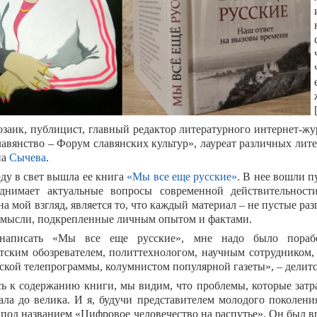
озаик, публицист
,
главный редактор литературного интернет-
лавянство – Форум славянских культур», лауреат различных лит
на
Сычева
.
оду в свет вышла ее книга
«Мы все еще русские»
.
В нее вошли п
однимает актуальные вопросы современной действительност
на мой взгляд, является то, что каждый материал – не пустые ра
 мысли, подкрепленные личным опытом и фактами.
написать «Мы все еще русские», мне надо было порабо
тским обозревателем, политтехнологом, научным сотрудником,
ской телепрограммы, колумнистом популярной газеты
», – делит
ь к содержанию книги, мы видим, что проблемы, которые затра
мала до велика. И я, будучи представителем молодого поколени
 под названием «Цифровое человечество на распутье». Он был в