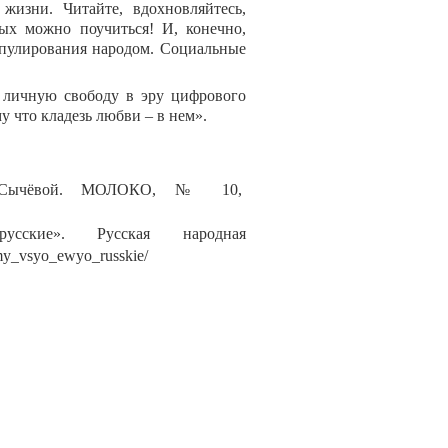
жизни. Читайте, вдохновляйтесь,
рых можно поучиться! И, конечно,
ипулирования народом. Социальные
 личную свободу в эру цифрового
 что кладезь любви – в нем».
и Сычёвой. МОЛОКО, № 10,
кие». Русская народная
my
_
vsyo
_
ewyo
_
russkie
/