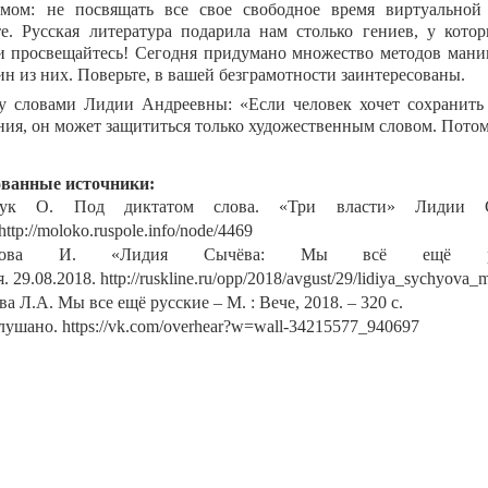
мом: не посвящать все свое свободное время виртуальной 
те. Русская литература подарила нам столько гениев, у кото
и просвещайтесь! Сегодня придумано множество методов ман
ин из них. Поверьте, в вашей безграмотности заинтересованы.
у словами Лидии Андреевны: «Если человек хочет сохранить
ния, он может защититься только художественным словом. Потому
ованные источники:
чук О. Под диктатом слова. «Три власти» Лиди
http://moloko.ruspole.info/node/4469
кова И. «Лидия Сычёва: Мы всё ещё русс
я.
29.08.2018.
http
://
ruskline
.
ru
/
opp
/2018/
avgust
/29/
lidiya
_
sychyova
_
а Л.А. Мы все ещё русские – М. : Вече, 2018. – 320 с.
лушано.
https://vk.com/overhear?w=wall-34215577_940697