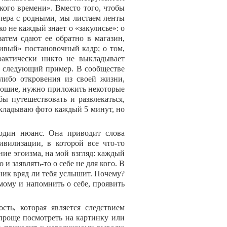
кого времени». Вместо того, чтобы
чера с родными, мы листаем ленты
ко не каждый знает о «закулисье»: о
атем сдают ее обратно в магазин,
ливый» постановочный кадр; о том,
рактически никто не выкладывает
ся следующий пример. В сообществе
либо откровения из своей жизни,
орошие, нужно приложить некоторые
бы путешествовать и развлекаться,
выкладываю фото каждый 5 минут, но
 один нюанс. Она приводит слова
вилизации, в которой все что-то
ние эгоизма, на мой взгляд: каждый
 и заявлять-то о себе не для кого. В
ник вряд ли тебя услышит. Почему?
амому и напомнить о себе, проявить
сть, которая является следствием
 проще посмотреть на картинку или