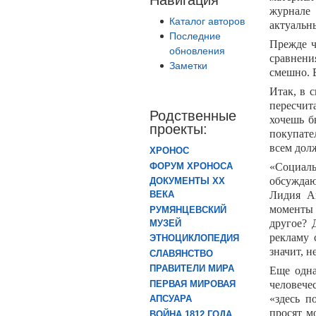
журнале 
Каталог авторов
актуальны
Последние
Прежде ч
обновления
сравнени
Заметки
смешно. 
Итак, в 
пересчит
Родственные
хочешь б
проекты:
покупател
всем дол
ХРОНОС
«Социал
ФОРУМ ХРОНОСА
обсуждаю
ДОКУМЕНТЫ XX
Лидия Ан
ВЕКА
моменты 
РУМЯНЦЕВСКИЙ
другое? 
МУЗЕЙ
рекламу 
ЭТНОЦИКЛОПЕДИЯ
значит, н
СЛАВЯНСТВО
ПРАВИТЕЛИ МИРА
Еще одна
человече
ПЕРВАЯ МИРОВАЯ
«здесь п
АПСУАРА
просят м
ВОЙНА 1812 ГОДА