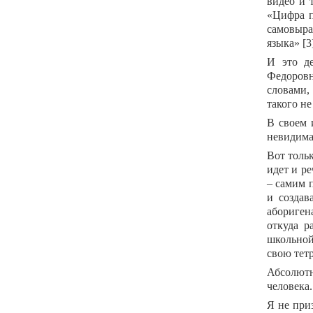
видео и 
«Цифра п
самовыра
языка» [3
И это д
Федоровн
словами,
такого н
В своем 
невидима
Вот тольк
идет и ре
– самим п
и создав
абориген
откуда р
школьной
свою тетр
Абсолютн
человека.
Я не при