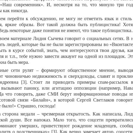
«Наш современник». И, несмотря на то, что минуло три года,
 как никогда.
ем перейти к обсуждению, не могу не отметить язык и стиль
я, яркие образы. Вот такой должна быть публицистика! Хотя,
Ведь некоторые даже понятия не имеют, что такое публицистик
своем материале Лидия Сычева говорит о социальных сетях. В
ать людей, которые бы не были зарегистрированы во «Вконтакте
ыть в курсе событий, знать, чем интересуются твои друзья, к
я и т.п., тебе нужно завести аккаунт на одной из площадок. Эт
жна быть мера.
ьные сети рулят – формируют общественное мнение, выводя
т чиновничью недвижимость и сверхдоходы, славят и прокли
дреевна [3]. Стоит ли приводить примеры спам-рассылок 
вызывают панику, или агитацию оппозиции (например, Нава
Да что говорить, даже СМИ берут информационные поводы и
сотовой связи «Билайн», в которой Сергей Светлаков говори
е было!» Страшно, господа!
 сторона медали – чрезмерная открытость. Как написала, Лид
ской души. Все напоказ. Мало того, что соцсети превратилис
оминают умерших, приветствуют рождение младенцев, сооб
олитв о родственниках» [3]. Как верно замечает автор, соцс