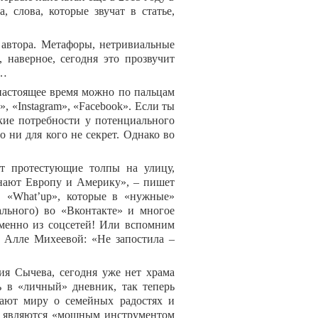
 слова, которые звучат в статье,
 автора. Метафоры, нетривиальные
 наверное, сегодня это прозвучит
а…
 настоящее время можно по пальцам
», «
Instagram
», «
Facebook
». Если ты
акие потребности у потенциального
о ни для кого не секрет. Однако во
т протестующие толпы на улицу,
нают Европу и Америку», – пишет
в «
What
’
up
», которые в «нужные»
льного) во «Вконтакте» и многое
менно из соцсетей! Или вспомним
т Алле Михеевой: «Не запостила –
ия Сычева, сегодня уже нет храма
ь в «личный» дневник, так теперь
щают миру о семейных радостях и
ети являются «мощным инструментом