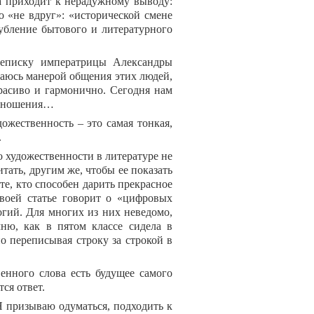
на приходит к нерадужному выводу:
о «не вдруг»: «исторической смене
убление бытового и литературного
реписку императрицы Александры
щаюсь манерой общения этих людей,
красиво и гармонично. Сегодня нам
 отношения…
дожественность – это самая тонкая,
.
 о художественности в литературе не
тать, другим же, чтобы ее показать
 те, кто способен дарить прекрасное
своей статье говорит о «цифровых
огий. Для многих из них неведомо,
ню, как в пятом классе сидела в
о переписывая строку за строкой в
енного слова есть будущее самого
тся ответ.
Я призываю одуматься, подходить к