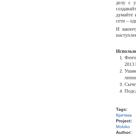
делу с у
создавай
думайте 
сети – од
И законч
наступле
Использ
Фен
2013
Уша
лини
Сычев
Подс
Tags:
Критика
Project:
Moloko
Author: