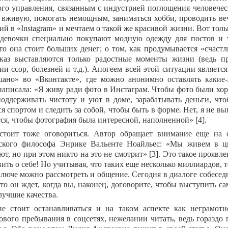
ого управления, связанным с индустрией поглощения человечес
 вживую, помогать немощным, заниматься хобби, проводить ве
ий в «
Instagram
» и мечтаем о такой же красивой жизни. Вот толь
 девочки специально покупают модную одежду для постов и з
то она стоит больших денег; о том, как продумывается «счаст
каз выставляются только радостные моменты жизни (ведь п
ии ссор, болезней и т.д.). Апогеем всей этой ситуации являет
ано» во «Вконтакте», где можно анонимно оставлять какие-
написала: «Я живу ради фото в Инстаграм. Чтобы фото были х
поддерживать чистоту и уют в доме, зарабатывать деньги, что
ся спортом и следить за собой, чтобы быть в форме. Нет, я не 
тся, чтобы фотография была интересной, наполненной» [4].
стоит тоже оговориться. Автор обращает внимание еще на
ского философа Энрике Вальенте Ноайльес: «Мы живем в ци
т, но при этом никто на это не смотрит» [3]. Это такое проявле
вить о себе! Но учитывая, что таких еще несколько миллиардов, то
ключе можно рассмотреть и общение. Сегодня в диалоге собесед
то он ждет, когда вы, наконец, договорите, чтобы выступить с
лучшие качества.
е стоит останавливаться и на таком аспекте как неграмотно
ового пребывания в соцсетях, нежелании читать, ведь гораздо