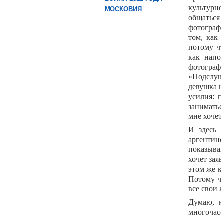
культурн
МОСКОВИЯ
общаться
фотограф
том, как
потому ч
как напо
фотограф
«Подслуш
девушка 
усилия: 
занимать
мне хоче
И здесь 
аргентин
показываю
хочет зая
этом же 
Потому ч
все свои 
Думаю, н
многочас