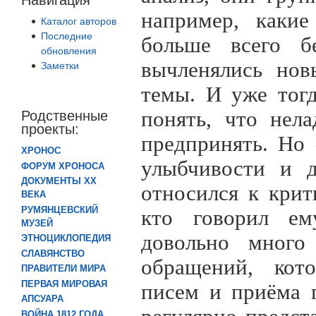
например, какие
Каталог авторов
Последние
больше всего б
обновления
вычленялись нов
Заметки
темы. И уже тог
понять, что нел
Родственные
проекты:
предпринять. Но
ХРОНОС
улыбчивости и д
ФОРУМ ХРОНОСА
ДОКУМЕНТЫ XX
относился к крит
ВЕКА
РУМЯНЦЕВСКИЙ
кто говорил ем
МУЗЕЙ
довольно много
ЭТНОЦИКЛОПЕДИЯ
СЛАВЯНСТВО
обращений, кот
ПРАВИТЕЛИ МИРА
ПЕРВАЯ МИРОВАЯ
писем и приёма 
АПСУАРА
ВОЙНА 1812 ГОДА