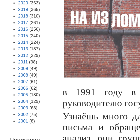
2020
(363)
2019
(365)
2018
(310)
2017
(261)
2016
(256)
2015
(240)
2014
(224)
2013
(187)
2012
(229)
2011
(38)
2009
(49)
2008
(49)
2007
(61)
2006
(62)
в 1991 году в
2005
(180)
руководителю госу
2004
(129)
2003
(63)
Узнаёшь много дл
2002
(75)
2001
(8)
письма и обраще
анализ, они груп
Навигация