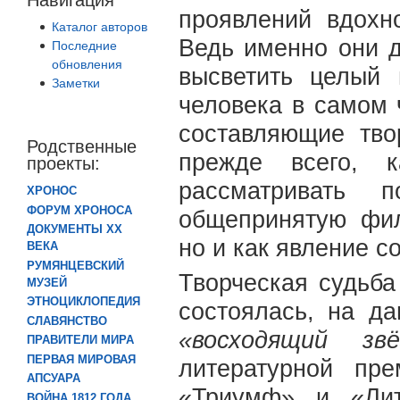
проявлений вдохн
Каталог авторов
Ведь именно они 
Последние
обновления
высветить целый 
Заметки
человека в самом 
составляющие тво
Родственные
прежде всего, к
проекты:
рассматривать 
ХРОНОС
ФОРУМ ХРОНОСА
общепринятую фил
ДОКУМЕНТЫ XX
но и как явление с
ВЕКА
РУМЯНЦЕВСКИЙ
Творческая судьб
МУЗЕЙ
ЭТНОЦИКЛОПЕДИЯ
состоялась, на д
СЛАВЯНСТВО
«восходящий з
ПРАВИТЕЛИ МИРА
ПЕРВАЯ МИРОВАЯ
литературной пр
АПСУАРА
«Триумф» и «Лит
ВОЙНА 1812 ГОДА