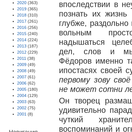
впоследствии в н
2020
(363)
2019
(365)
познать их жизнь
2018
(310)
2017
(261)
глубже, раздольно
2016
(256)
вольным прост
2015
(240)
2014
(224)
надышаться целе
2013
(187)
дел, слов и мы
2012
(229)
2011
(38)
Фёдоров именно та
2009
(49)
ипостасях своей 
2008
(49)
2007
(61)
первому зову сво
2006
(62)
не может сотни л
2005
(180)
2004
(129)
Он творец разма
2003
(63)
2002
(75)
удивительно пара
2001
(8)
чуткий хранит
воспоминаний и ог
Навигация