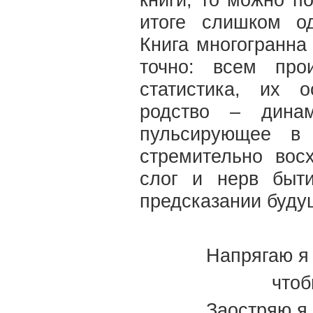
книги, то можно п
итоге слишком од
Книга многогранна
точно: всем про
статистика, их 
родство – динам
пульсирующее в 
стремительно вос
слог и нерв быт
предсказании буду
Напрягаю я 
чтоб
Заостряю я 