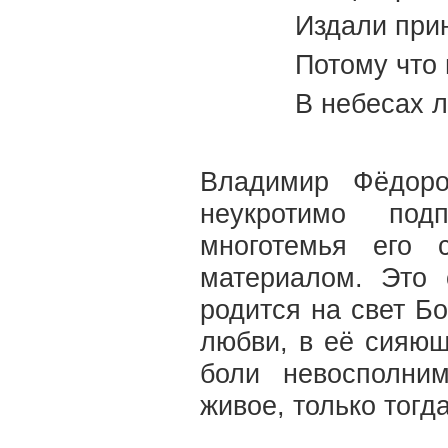
Издали прин
Потому что 
В небесах л
Владимир Фёдоро
неукротимо под
многотемья его 
материалом. Это 
родится на свет Б
любви, в её сияющ
боли невосполни
живое, только тогд