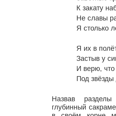
К закату на
Не славы ра
Я столько л
Я их в полё
Застыв у си
И верю, что
Под звёзды
Назвав разделы
глубинный сакрам
в своём корне м