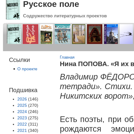
Русское поле
Содружество литературных проектов
Вы здесь
Главная
Ссылки
Нина ПОПОВА. «Я их в
О проекте
Владимир ФЁДОРО
тетради». Стихи. 
Подшивка
Никитских ворот»,
2026
(146)
2025
(270)
2024
(246)
Есть поэты, при о
2023
(275)
2022
(311)
рождаются эмоци
2021
(340)