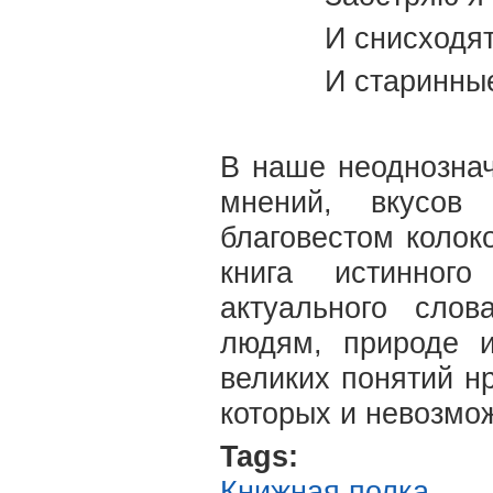
И снисходят
И старинные
В наше неоднознач
мнений, вкусов
благовестом колок
книга истинного
актуального сло
людям, природе 
великих понятий н
которых и невозмо
Tags:
Книжная полка