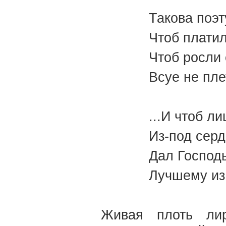
Такова поэт
Чтоб платил
Чтоб росли 
Всуе не пле
...И чтоб л
Из-под серд
Дал Господ
Лучшему из
Живая плоть лир