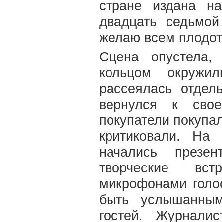
стране издана н
двадцать седьмо
желаю всем плодот
Сцена опустела,
кольцом окружи
рассеялась отде
вернулся к свое
покупатели покупал
критиковали. На
начались презен
творческие вс
микрофонами голос
быть услышанным
гостей. Журнали