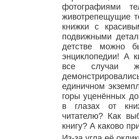
фотографиями те
животрепещущие те
книжки с красивы
подвижными детал
детстве можно б
энциклопедии! А 
все случаи ж
демонстрировали
единичном экземпл
горы уценённых д
в глазах от кни
читателю? Как вы
книгу? А каково пр
Из-за угла её оклик