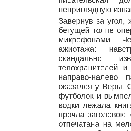
писательская д
неприглядную изна
Завернув за угол,
бегущей толпе опе
микрофонами. Ч
ажиотажа: навс
скандально из
телохранителей и
направо-налево 
оказался у Веры. 
футболок и вымпел
водки лежала кни
прочла заголовок:
отпечатана на мел