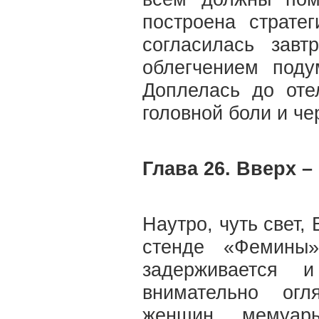
построена страте
согласилась завт
облегчением под
Доплелась до оте
головной боли и че
Глава 26. Вверх –
Наутро, чуть свет,
стенде «Фемины»
задерживается 
внимательно огл
женщин, мемуар