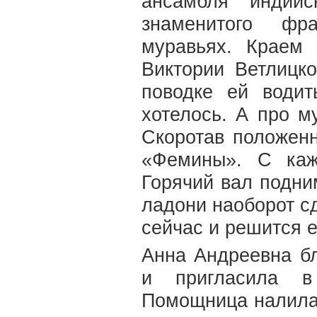
ансамбля индийс
знаменитого фр
муравьях. Краем 
Виктории Ветлицко
поводке ей води
хотелось. А про м
Скоротав положенн
«Фемины». С каж
Горячий вал подним
ладони наоборот с
сейчас и решится е
Анна Андреевна бл
и пригласила в
Помощница налила 