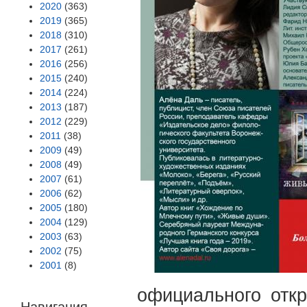
2020
(363)
2019
(365)
2018
(310)
2017
(261)
2016
(256)
2015
(240)
2014
(224)
2013
(187)
2012
(229)
2011
(38)
2009
(49)
2008
(49)
2007
(61)
2006
(62)
2005
(180)
2004
(129)
2003
(63)
2002
(75)
2001
(8)
официального отк
Навигация