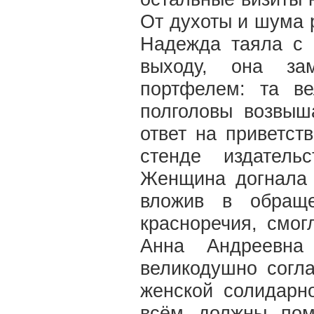
От духоты и шума 
Надежда таяла с 
выходу, она за
портфелем: та в
полголовы возвыш
ответ на приветст
стенде издатель
Женщина догнала 
вложив в обраще
красноречия, смог
Анна Андреевна
великодушно согла
женской солидарн
всём должны пом