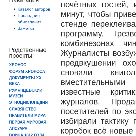
почётных гостей, 
Каталог авторов
минут, чтобы прив
Последние
обновления
стенде переклеив
Заметки
программу. Трез
комбинезонах чи
Родственные
Журналисты возбуж
проекты:
предвкушении ох
ХРОНОС
сновали книг
ФОРУМ ХРОНОСА
ДОКУМЕНТЫ XX
вместительными 
ВЕКА
известные крити
РУМЯНЦЕВСКИЙ
МУЗЕЙ
журналов. Прод
ЭТНОЦИКЛОПЕДИЯ
посетителей по эк
СЛАВЯНСТВО
ПРАВИТЕЛИ МИРА
избирали тактику
ПЕРВАЯ МИРОВАЯ
коробок всё новые
АПСУАРА
ВОЙНА 1812 ГОДА