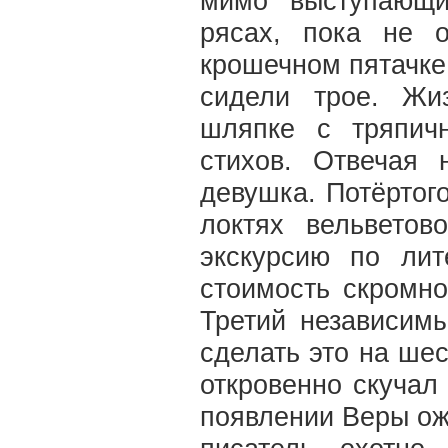
мимо выступающи
рясах, пока не 
крошечном пятачке
сидели трое. Жи
шляпке с тряпич
стихов. Отвечая 
девушка. Потёртог
локтях вельвето
экскурсию по лит
стоимость скромн
Третий независим
сделать это на ше
откровенно скучал
появлении Веры ож