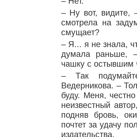
– Нет.
– Ну вот, видите,
смотрела на заду
смущает?
– Я... я не знала, 
думала раньше, 
чашку с остывшим 
– Так подумайт
Ведерникова. – Тол
буду. Меня, честн
неизвестный автор
подняв бровь, ок
почтет за удачу по
издательства.