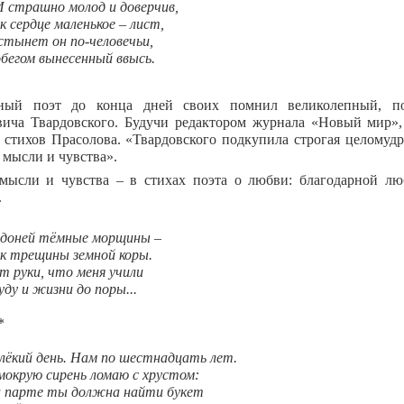
.И страшно молод и доверчив,
к сердце маленькое – лист,
стынет он по-человечьи,
бегом вынесенный ввысь.
рный поэт до конца дней своих помнил великолепный, п
ича Твардовского. Будучи редактором журнала «Новый мир»,
 стихов Прасолова. «Твардовского подкупила строгая целомудр
 мысли и чувства».
мысли и чувства – в стихах поэта о любви: благодарной лю
.
доней тёмные морщины –
к трещины земной коры.
т руки, что меня учили
уду и жизни до поры...
*
лёкий день. Нам по шестнадцать лет.
мокрую сирень ломаю с хрустом:
 парте ты должна найти букет