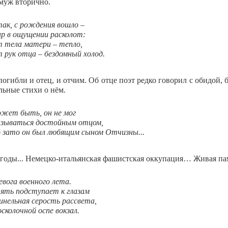
муж вторично.
ак, с рождения вошло –
р в ощущении расколот:
 тела матери – тепло,
 рук отца – бездомный холод.
погибли и отец, и отчим. Об отце поэт редко говорил с обидой,
льные стихи о нём.
жет быть, он не мог
зываться достойным отцом,
 зато он был любящим сыном Отчизны...
годы... Немецко-итальянская фашистская оккупация… Живая памят
евога военного лета.
ять подступает к глазам
нельная серость рассвета,
осколочной оспе вокзал.