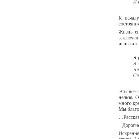
И 
К начал
состояния
Жизнь ег
заключен
испытать 
Я 
В 
Чт
Ст
Эти все 
нельзя. 
много кр
Мы благо
…Рассказ
– Дорогие
Искренне