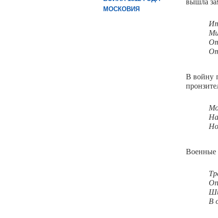
вышла за
МОСКОВИЯ
Ит
Ми
От
От
В войну 
пронзите
Мо
На
Но
Военные 
Тр
Оп
Ши
В 