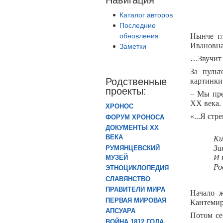
Каталог авторов
Последние
обновления
Нынче г
Ивановна 
Заметки
…Звучит 
За пуль
Родственные
картинки
проекты:
– Мы пре
ХХ века.
ХРОНОС
«...Я ст
ФОРУМ ХРОНОСА
ДОКУМЕНТЫ XX
ВЕКА
Ки
За
РУМЯНЦЕВСКИЙ
И 
МУЗЕЙ
Ро
ЭТНОЦИКЛОПЕДИЯ
СЛАВЯНСТВО
ПРАВИТЕЛИ МИРА
Начало 
ПЕРВАЯ МИРОВАЯ
Кантемир
АПСУАРА
Потом се
ВОЙНА 1812 ГОДА