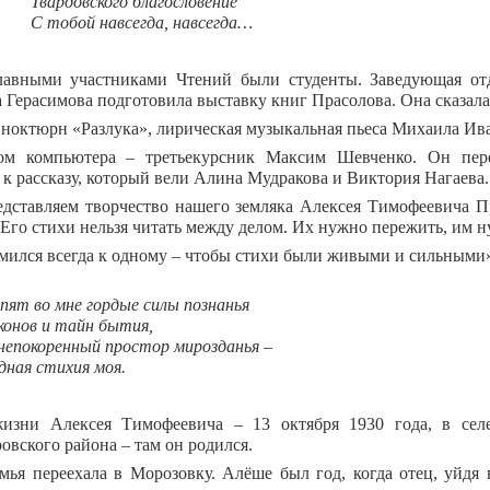
Твардовского благословение
С тобой навсегда, навсегда…
лавными участниками Чтений были студенты. Заведующая от
Герасимова подготовила выставку книг Прасолова. Она сказала с
ноктюрн «Разлука», лирическая музыкальная пьеса Михаила Ив
том компьютера – третьекурсник Максим Шевченко. Он пер
 к рассказу, который вели Алина Мудракова и Виктория Нагаева.
дставляем творчество нашего земляка Алексея Тимофеевича Пр
 Его стихи нельзя читать между делом. Их нужно пережить, им 
ремился всегда к одному – чтобы стихи были живыми и сильными
пят во мне гордые силы познанья
конов и тайн бытия,
непокоренный простор мирозданья –
дная стихия моя.
жизни Алексея Тимофеевича – 13 октября 1930 года, в сел
овского района – там он родился.
мья переехала в Морозовку. Алёше был год, когда отец, уйдя