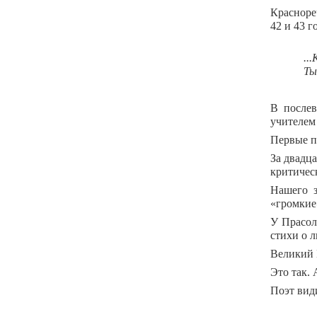
Красноре
42 и 43 
..
Ты
В послев
учителем
Первые п
За двадц
критическ
Нашего з
«громкие
У Прасол
стихи о 
Великий 
Это так.
Поэт види