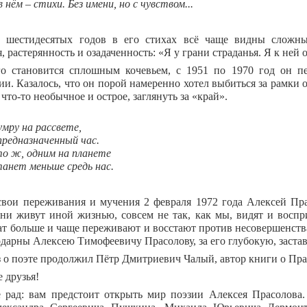
в нём – стихи. Без имени, но с чувством...
у шестидесятых годов в его стихах всё чаще видны сложны
, растерянность и озадаченность: «Я у грани страданья. Я к ней 
о становится сплошным кочевьем, с 1951 по 1970 год он п
ии. Казалось, что он порой намеренно хотел выбиться за рамки
что-то необычное и острое, заглянуть за «край».
умру на рассвете,
предназначенный час.
о ж, одним на планете
анет меньше средь нас.
свои переживания и мучения 2 февраля 1972 года Алексей Пра
Они живут иной жизнью, совсем не так, как мы, видят и вос
ат больше и чаще переживают и восстают против несовершенства
дарны Алексею Тимофеевичу Прасолову, за его глубокую, заст
 о поэте продолжил Пётр Дмитриевич Чалый, автор книги о Пр
 друзья!
 рад: вам предстоит открыть мир поэзии Алексея Прасолова