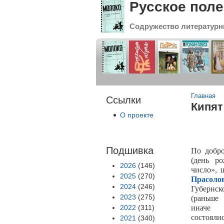
Русское поле
Содружество литературн
Вы зде
Главная
Ссылки
Кипят
О проекте
Подшивка
По добро
(день ро
2026
(146)
число»,
2025
(270)
Прасоло
2024
(246)
Губернс
2023
(275)
(раньше 
2022
(311)
иначе 
состоял
2021
(340)