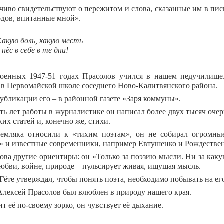
чиво свидетельствуют о пережитом и слова, сказанные им в пис
годов, впитанные мной».
.Какую боль, какую месть
 нёс в себе в те дни!
оенных 1947-51 годах Прасолов учился в нашем педучилище.
 в Первомайской школе соседнего Ново-Калитвянского района.
убликации его – в районной газете «Заря коммуны».
ать лет работы в журналистике он написал более двух тысяч оче
их статей и, конечно же, стихи.
емляка относили к «тихим поэтам», он не собирал огромные
» и известные современники, например Евтушенко и Рождестве
ова другие ориентиры: он «Только за поэзию мысли. Ни за каку
любви, войне, природе – пульсирует живая, ищущая мысль.
Гёте утверждал, чтобы понять поэта, необходимо побывать на ег
 Алексей Прасолов был влюблен в природу нашего края.
т её по-своему зорко, он чувствует её дыхание.