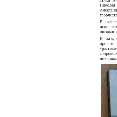
стихи А
Николая 
Александ
творчест
В литера
исполнен
школьник
Когда я,
приготов
«растая
сопровож
них смысл