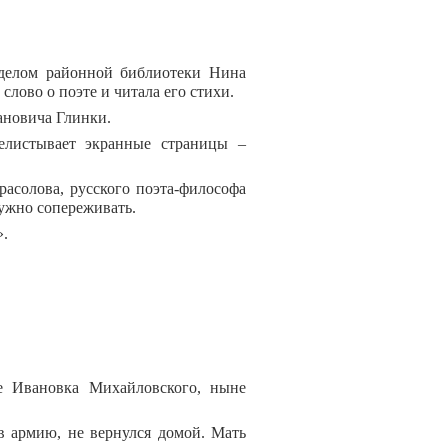
делом районной библиотеки Нина
лово о поэте и читала его стихи.
ановича Глинки.
елистывает экранные страницы –
асолова, русского поэта-философа
нужно сопереживать.
».
е Ивановка Михайловского, ныне
 в армию, не вернулся домой. Мать