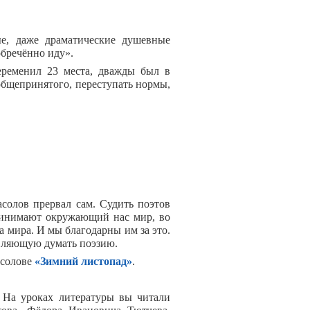
е, даже драматические душевные
обречённо иду».
еременил 23 места, дважды был в
 общепринятого, переступать нормы,
солов прервал сам. Судить поэтов
принимают окружающий нас мир, во
 мира. И мы благодарны им за это.
авляющую думать поэзию.
асолове
«Зимний листопад»
.
. На уроках литературы вы читали