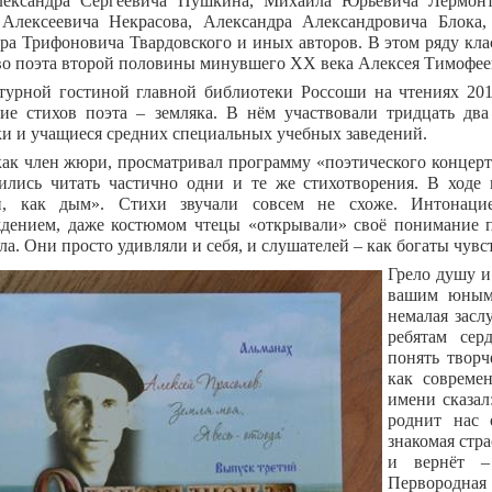
лександра Сергеевича Пушкина, Михаила Юрьевича Лермонт
Алексеевича Некрасова, Александра Александровича Блока,
ра Трифоновича Твардовского и иных авторов. В этом ряду кла
во поэта второй половины минувшего ХХ века Алексея Тимофее
турной гостиной главной библиотеки Россоши на чтениях 20
ие стихов поэта – земляка. В нём участвовали тридцать два
и и учащиеся средних специальных учебных заведений.
 как член жюри, просматривал программу «поэтического концерт
ились читать частично одни и те же стихотворения. В ходе
ли, как дым». Стихи звучали совсем не схоже. Интонаци
дением, даже костюмом чтецы «открывали» своё понимание п
а. Они просто удивляли и себя, и слушателей – как богаты чувст
Грело душу и 
вашим юным 
немалая засл
ребятам се
понять творч
как совреме
имени сказал
роднит нас 
знакомая стра
и вернёт –
Первородная 