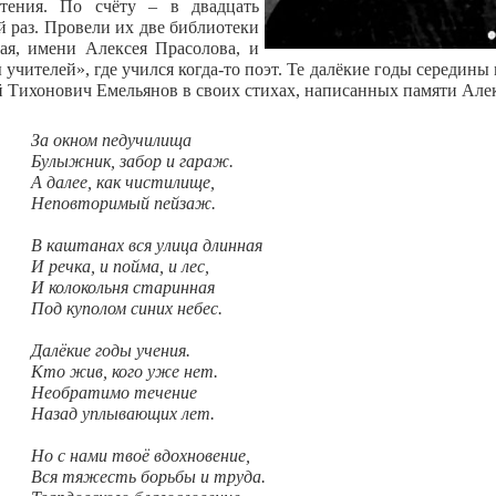
Чтения. По счёту – в двадцать
й раз. Провели их две библиотеки
ая, имени Алексея Прасолова, и
учителей», где учился когда-то поэт. Те далёкие годы середины
 Тихонович Емельянов в своих стихах, написанных памяти Алек
За окном педучилища
Булыжник, забор и гараж.
А далее, как чистилище,
Неповторимый пейзаж.
В каштанах вся улица длинная
И речка, и пойма, и лес,
И колокольня старинная
Под куполом синих небес.
Далёкие годы учения.
Кто жив, кого уже нет.
Необратимо течение
Назад уплывающих лет.
Но с нами твоё вдохновение,
Вся тяжесть борьбы и труда.