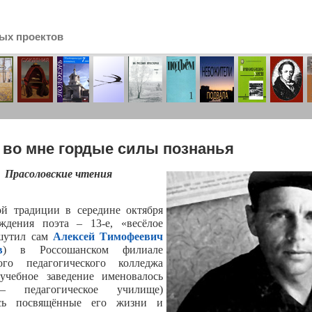
ых проектов
сь
 во мне гордые силы познанья
Прасоловские чтения
й традиции в середине октября
ждения поэта – 13-е, «весёлое
 шутил сам
Алексей Тимофеевич
в
) в Россошанском филиале
кого педагогического колледжа
учебное заведение именовалось
– педагогическое училище)
ись посвящённые его жизни и