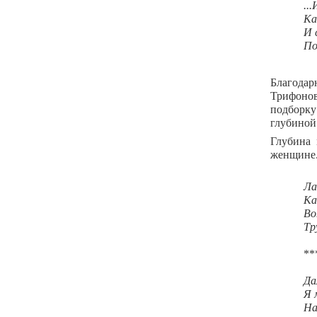
..
Ка
И 
По
Благода
Трифонов
подборку
глубиной
Глубина 
женщине
Ла
Ка
Во
Тр
**
Да
Я 
На