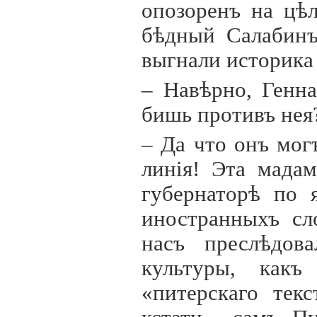
опозоренъ на цѣ
бѣдный Салабинъ
выгнали историка
– Навѣрно, Генн
бишь противъ нея
– Да что онъ мог
лин
i
я! Эта мада
губернаторѣ по 
иностранныхъ сл
насъ преслѣдова
культуры, как
«питерскаго текс