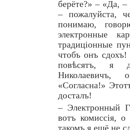
берёте?» – «Да, –
– пожалуйста, ч
понимаю, говор
электронные ка
традиц
io
нные пун
чтобъ онъ сдохъ!
повѣсятъ, я д
Николаевичъ, 
«Согласна!» Это
досталъ!
– Электронный Г
вотъ комисс
i
я, о
такомъ я ещё не 