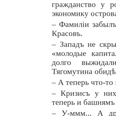
гражданство у р
экономику острова
– Фамил
i
и забылъ
Красовъ.
– Западъ не скры
«молодые капита
долго выжидал
Тягомутина обидѣ
– А теперь что-то
– Кризисъ у них
теперь и башнямъ 
– У-ммм... А др