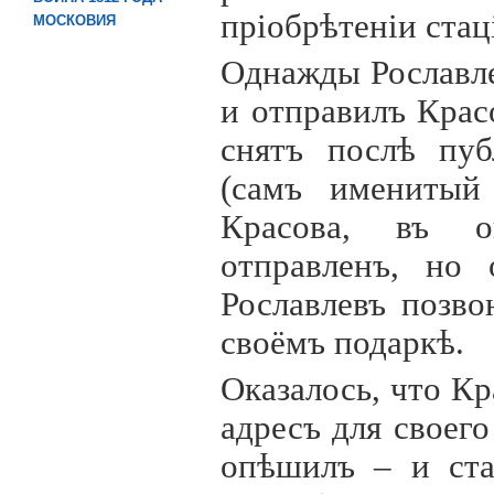
пр
i
обрѣтен
i
и стац
МОСКОВИЯ
Однажды Рославле
и отправилъ Крас
снятъ послѣ пуб
(самъ именитый
Красова, въ о
отправленъ, но 
Рославлевъ позво
своёмъ подаркѣ.
Оказалось, что К
адресъ для своег
опѣшилъ – и ста