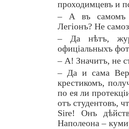
проходимцевъ и п
– А въ самомъ 
Лег
i
онъ? Не само
– Да нѣтъ, жур
офиц
i
альныхъ фот
– А! Значитъ, не 
– Да и сама Вер
крестикомъ, полу
по ея ли протекц
i
отъ студентовъ, ч
Sire
! Онъ дѣйст
Наполеона – куми