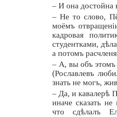
– И она достойна
– Не то слово, П
моёмъ отвращен
i
кадровая полити
студентками, дѣл
а потомъ расчленя
– А, вы объ этом
(Рославлевъ люби
знать не могъ, жи
– Да, и кавалерѣ 
иначе сказать не
что сдѣлалъ Е