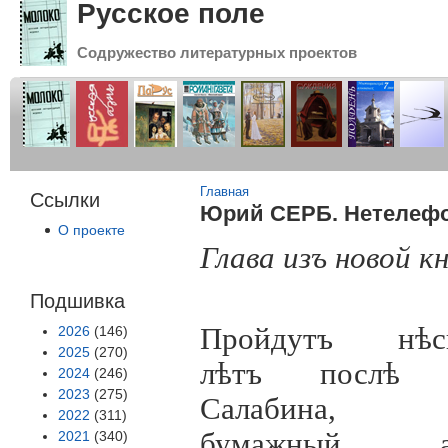
Русское поле
Содружество литературных проектов
Вы здесь
Главная
Ссылки
Юрий СЕРБ. Нетелеф
О проекте
Глава изъ новой к
Подшивка
Пройдутъ нѣск
2026
(146)
2025
(270)
лѣтъ послѣ 
2024
(246)
2023
(275)
Салабина,
2022
(311)
бумажный ар
2021
(340)