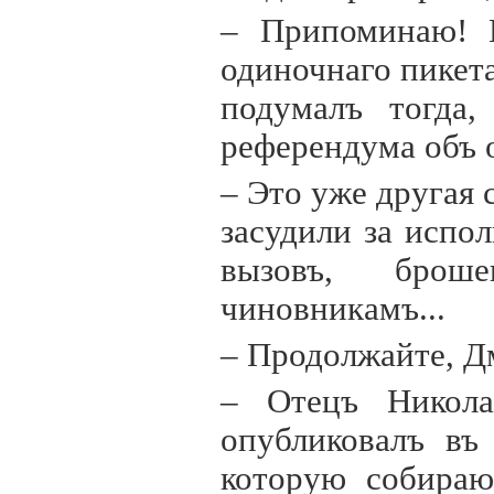
– Припоминаю! 
одиночнаго пикет
подумалъ тогда,
референдума объ о
– Это уже другая
засудили за испо
вызовъ, брош
чиновникамъ...
– Продолжайте, Д
– Отецъ Никола
опубликовалъ въ
которую собираю