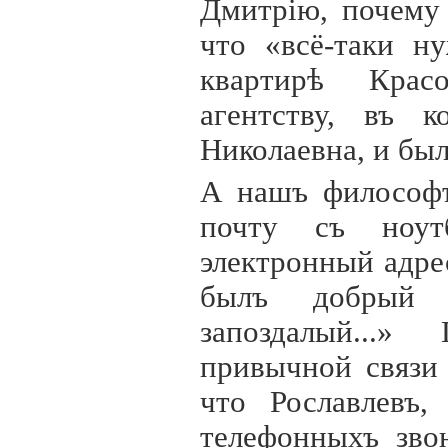
Дмитр
i
ю, почему 
что «всё-таки ну
квартирѣ Крас
агентству, въ к
Николаевна, и был
А нашъ философъ
почту съ ноут
электронный адрес
былъ добрый 
запоздалый...
привычной связи 
что Рославлевъ,
телефонныхъ звон