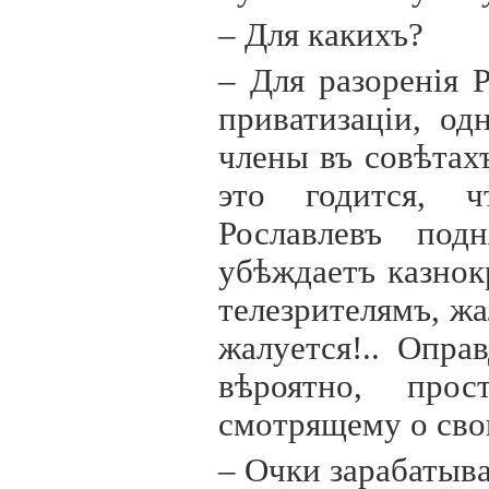
– Для какихъ?
– Для разорен
i
я 
приватизац
i
и, од
члены въ совѣтахъ
это годится, чт
Рославлевъ под
убѣждаетъ казнок
телезрителямъ, жа
жалуется!.. Опра
вѣроятно, прос
смотрящему о сво
– Очки зарабатыва