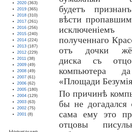
2020
(363)
будетъ признан
2019
(365)
2018
(310)
вѣсти пропавшим
2017
(261)
исключен
i
емъ
2016
(256)
2015
(240)
полученнаго Кра
2014
(224)
2013
(187)
отъ дочки жёс
2012
(229)
диска съ отцов
2011
(38)
2009
(49)
компьютера да
2008
(49)
2007
(61)
«Площади Безум
i
2006
(62)
2005
(180)
По причинѣ комп
2004
(129)
бы не догадался 
2003
(63)
2002
(75)
сама ему это пр
2001
(8)
отцовы писуль
Навигация