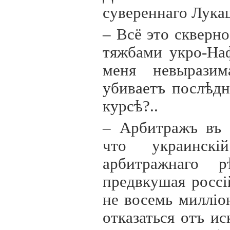
сувереннаго Лука
– Всё это скверно
тяжбами укро-На
меня невыразим
убиваетъ послѣд
курсѣ?..
– Арбитражъ въ 
что украинск
i
арбитражнаго р
предвкушая росс
i
не восемь милл
i
о
отказаться отъ и