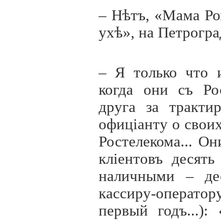
– Нѣтъ, «Мама Ро
ухѣ», на Петрогра
– Я только что 
когда они съ Ро
друга за тракти
офиц
i
анту о свои
Ростелекома... О
кл
i
ентовъ десять
наличными – дес
кассиру-оператор
первый годъ...)