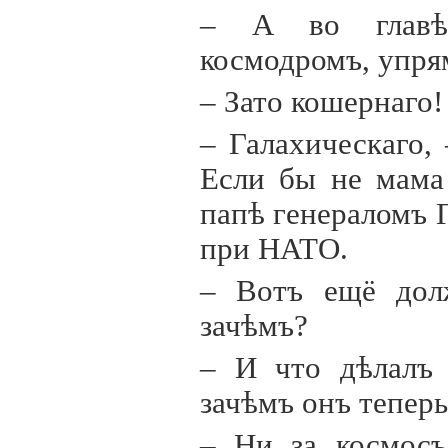
– А во главѣ 
космодромъ, упрям
– Зато кошернаго!
– Галахическаго,
Если бы не мама 
папѣ генераломъ 
при НАТО.
– Вотъ ещё дол
зачѣмъ?
– И что дѣлалъ 
зачѣмъ онъ теперь
– Ни за космосъ