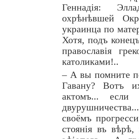
Геннад
i
я: Элла
охрѣнѣвшей Окр
украинца по мате
Хотя, подъ конец
православ
i
я грек
католиками!..
– А вы помните п
Гавану? Вотъ и
актомъ... если
двурушничества
своёмъ прогресс
стоян
i
я въ вѣрѣ,