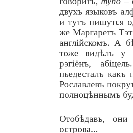
говоритъ,
тупо
– 
двухъ языковъ ал
и тутъ пишутся о
же Маргаретъ Тэт
англ
i
йскомъ. А б
тоже видѣлъ у 
рэг
i
ёнъ, аб
i
цель
пьедесталъ какъ 
Рославлевъ покру
полноцѣннымъ буд
Отобѣдавъ, они
острова...