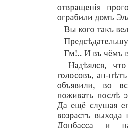
отвращен
i
я прог
ограбили домъ Эл
– Вы кого такъ ве
– Предсѣдательш
– Гм!.. И въ чёмъ
– Надѣялся, что
голосовъ, ан-нѣтъ
объявили, во в
поживать послѣ 
Да ещё слушая е
возрастъ выхода 
Донбасса и н