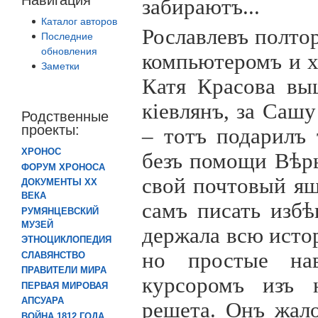
забираютъ...
Каталог авторов
Рославлевъ полто
Последние
обновления
компьютеромъ и х
Заметки
Катя Красова вы
к
i
евлянъ, за Сашу
Родственные
проекты:
– тотъ подарилъ 
ХРОНОС
безъ помощи Вѣр
ФОРУМ ХРОНОСА
свой почтовый ящ
ДОКУМЕНТЫ XX
ВЕКА
самъ писать избѣ
РУМЯНЦЕВСКИЙ
МУЗЕЙ
держала всю исто
ЭТНОЦИКЛОПЕДИЯ
но простые на
СЛАВЯНСТВО
ПРАВИТЕЛИ МИРА
курсоромъ изъ 
ПЕРВАЯ МИРОВАЯ
АПСУАРА
решета. Онъ жало
ВОЙНА 1812 ГОДА