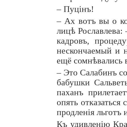
– Пуц
i
нъ!
– Ах вотъ вы о к
лицѣ Рославлева: 
кадровъ, процед
нескончаемый и н
ещё сомнѣвались 
– Это Салабинъ с
бабушки Сальвет
паханъ прилетает
опять отказаться 
продлен
i
я льготъ 
Къ удивлен
i
ю Кра