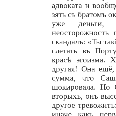
адвоката и вообщ
зять съ братомъ о
уже деньги, 
неосторожность 
скандалъ: «Ты так
слетать въ Порту
красѣ эгоизма. 
другая! Она ещё,
сумма, что Саш
шокировала. Но 
вторыхъ, онъ выс
другое тревожитъ
иначе какъ пер