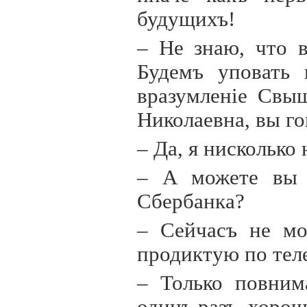
будущихъ!
– Не знаю, что в
Будемъ уповать
вразумлен
i
е Свыш
Николаевна, вы го
– Да, я нисколько
– А можете вы 
Сбербанка?
– Сейчасъ не мо
продиктую по тел
– Только повним