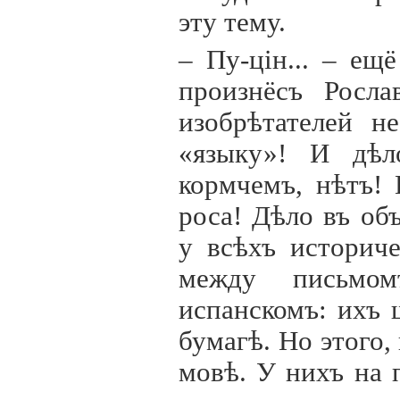
эту тему.
– Пу-ц
i
н... – ещ
произнёсъ Росла
изобрѣтателей н
«языку»! И дѣл
кормчемъ, нѣтъ!
роса! Дѣло въ об
у всѣхъ историч
между письмо
испанскомъ: ихъ 
бумагѣ. Но этого,
мовѣ. У нихъ на 