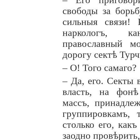
– Его приговор
свободы за борь
сильныя связи! 
наркологъ, ка
православный м
дорогу сектѣ Турч
– О! Того самаго?
– Да, его. Секты
власть, на фонѣ
массъ, принадле
группировкамъ, 
столько его, как
заодно провѣрить