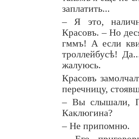
заплатить...
– Я это, налич
Красовъ. – Но дес
гммъ! А если кв
троллейбусѣ! Да.
жалуюсь.
Красовъ замолчал
перечницу, стоявш
– Вы слышали, П
Каклюгина?
– Не припомню.