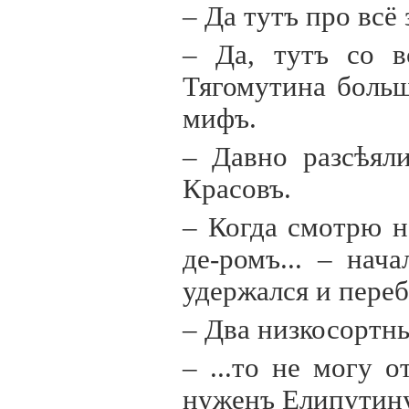
– Да тутъ про всё
– Да, тутъ со в
Тягомутина больш
мифъ.
– Давно разсѣял
Красовъ.
– Когда смотрю 
де-ромъ... – нач
удержался и переб
– Два низкосортн
– ...то не могу 
нуженъ Елипутину