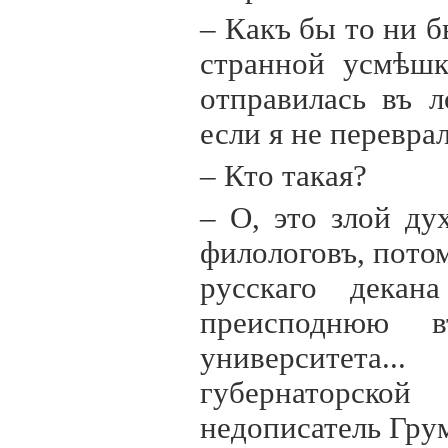
– Какъ бы то ни б
странной усмѣшк
отправилась въ 
если я не перевра
– Кто такая?
– О, это злой д
филологовъ, пото
русскаго декан
преисподнюю 
университета.
губернаторской
недописатель Грум