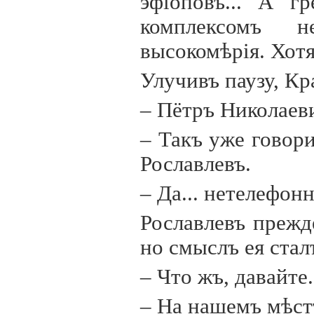
эф
i
оповъ... А г
комплексомъ н
высокомѣр
i
я. Хот
Улучивъ паузу, Кр
– Пётръ Николаеви
– Такъ уже говор
Рославлевъ.
– Да... нетелефон
Рославлевъ прежд
но смыслъ ея стал
– Что жъ, давайте.
– На нашемъ мѣст