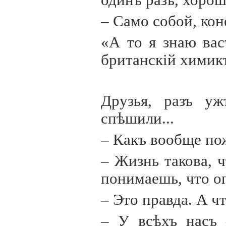
одинъ разъ, хоро
– Само собой, кон
«А то я знаю вас
британск
i
й химик
Друзья, разъ уж
спѣшили...
– Какъ вообще по
– Жизнь такова, 
понимаешь, что о
– Это правда. А чт
– У всѣхъ насъ 