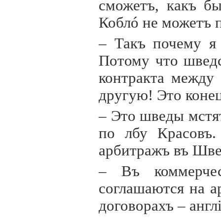
сможетъ, какъ б
Коблó не можетъ 
– Такъ почему я
Потому что швед
контракта между 
другую! Это коне
– Это шведы мстя
по лбу Красовъ.
арбитражъ въ Шв
– Въ коммерчес
соглашаются на а
договорахъ – англ