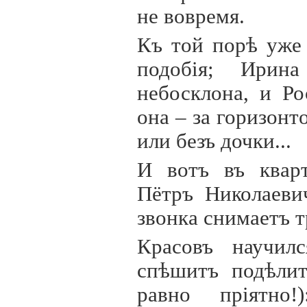
не вовремя.
Къ той порѣ уже 
подоб
i
я; Ирина
небосклона, и Р
она – за горизонт
или безъ дочки...
И вотъ въ кварт
Пётръ Николаеви
звонка снимаетъ т
Красовъ научил
спѣшитъ подѣлит
равно пр
i
ятно