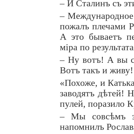
– И Сталинъ съ эт
– Международное 
пожалъ плечами Р
А это бываетъ п
м
i
ра по результат
– Ну вотъ! А вы 
Вотъ такъ и живу!
«Похоже, и Катьк
заводятъ дѣтей! 
пулей, поразило К
– Мы совсѣмъ з
напомнилъ Рослав