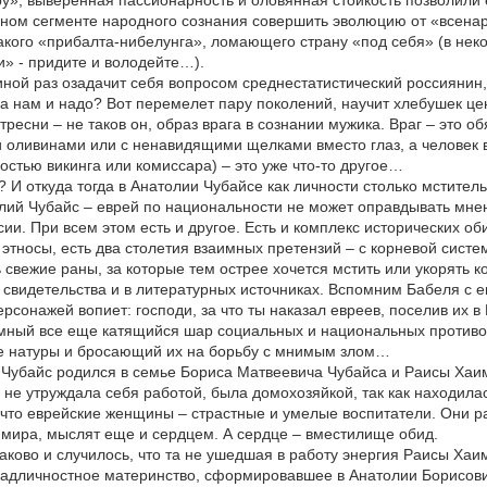
у», выверенная пассионарность и оловянная стойкость позволили ем
ном сегменте народного сознания совершить эволюцию от «всенаро
акого «прибалта-нибелунга», ломающего страну «под себя» (в нек
» - придите и володейте…).
иной раз озадачит себя вопросом среднестатистический россиянин, -
а нам и надо? Вот перемелет пару поколений, научит хлебушек це
 тресни – не таков он, образ врага в сознании мужика. Враг – это 
 оливинами или с ненавидящими щелками вместо глаз, а человек
остью викинга или комиссара) – это уже что-то другое…
? И откуда тогда в Анатолии Чубайсе как личности столько мстител
лий Чубайс – еврей по национальности не может оправдывать мнения
сии. При всем этом есть и другое. Есть и комплекс исторических об
этносы, есть два столетия взаимных претензий – с корневой сист
ь свежие раны, за которые тем острее хочется мстить или укорять к
 свидетельства и в литературных источниках. Вспомним Бабеля с е
ерсонажей вопиет: господи, за что ты наказал евреев, поселив их 
омный все еще катящийся шар социальных и национальных противо
е натуры и бросающий их на борьбу с мнимым злом…
Чубайс родился в семье Бориса Матвеевича Чубайса и Раисы Хаим
не утруждала себя работой, была домохозяйкой, так как находила
 что еврейские женщины – страстные и умелые воспитатели. Они ра
мира, мыслят еще и сердцем. А сердце – вместилище обид.
аково и случилось, что та не ушедшая в работу энергия Раисы Ха
надличностное материнство, сформировавшее в Анатолии Борисов