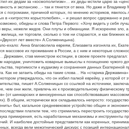
стил их дедам за «космополитизм»… их деды мстили царю за «цен
вность и экспансию…- так и тянется от века. Но даже и Владимир 
я с погромами, причиной которых, по мнению историков, явилось 
х в «хитростях корыстолюбия», – и решал вопрос сдержанно и ра
возможно, обидны и слова Петра Первого: «Хочу видеть у себя лу
 веры, нежели жидов. Они плуты и обманщики. Я искореняю зло, а
 жилища, ни торговли, сколько о том ни стараются, и как ближних 
 «Двухсот лет вместе» А.Солженицына).
ло-ехало: Анна благоволила евреям, Елизавета изгоняла их, Екат
ся массовое их проживание в России, а с ним и некоторые сложно
 Державин, став министром юстиции, в своем проекте предлагал: 
м народам, уничтожить коварные вымыслы к похищению чужого доб
льства, терпимости к иудаизму и сохранения данных Екатериной пр
а. Как не затаить обиды на такие слова… На «старика Державина
 котором утверждалось, что он избил палкой еврейку, у которой от
ительства, пишет А.Солженицын со ссылкой на источники, заключа
е, чем они жили, привлечь их к производительному физическому т
в» (от шинкарских и винокуренных как способствовавших массово
х). В общем, исторически все складывалось непросто: государство
нить» быт, кагальное средневековое устройство общин и экономиче
последствии платили тем, что стремились перестроить государств
наука примирения, есть наработанные механизмы и инструменты п
ечий. И наиболее достойные представители как коренных, приним
ных, всегда вели межэтнический дискурс с позиций интернационал