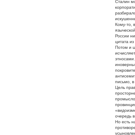
Сталин м
корпорати
разбиралс
искушенны
Кому-то, 
языческой
России ни
цитата из
Потом и ш
исчисляет
этносами…
иноверны
покровите
антисемит
письмо, в
Цель прав
просторне
промысло
провинция
«видоизме
очередь в
Но есть 
противор
усыновлен