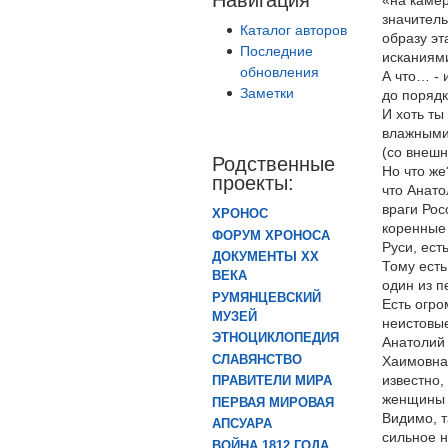
«на камер
значитель
Каталог авторов
образу эт
Последние
исканиями
обновления
А что… - 
Заметки
до порядк
И хоть ты
влажными
(со внешн
Родственные
Но что же
проекты:
что Анато
враги Рос
ХРОНОС
коренные 
ФОРУМ ХРОНОСА
Руси, ест
ДОКУМЕНТЫ XX
Тому есть
ВЕКА
один из п
РУМЯНЦЕВСКИЙ
Есть огр
МУЗЕЙ
неистовы
ЭТНОЦИКЛОПЕДИЯ
Анатолий 
СЛАВЯНСТВО
Хаимовна 
известно,
ПРАВИТЕЛИ МИРА
женщины 
ПЕРВАЯ МИРОВАЯ
Видимо, т
АПСУАРА
сильное 
ВОЙНА 1812 ГОДА