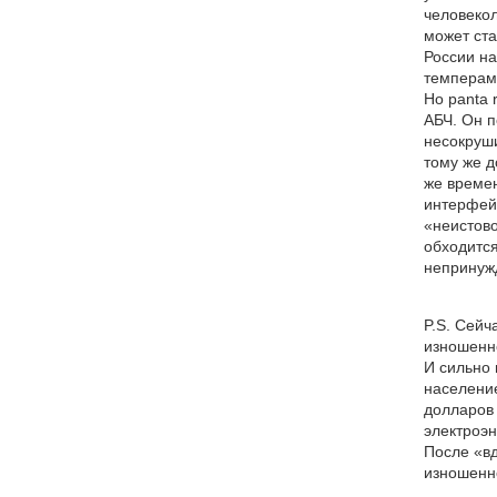
человекол
может ста
России н
темперам
Но panta 
АБЧ. Он п
несокруши
тому же д
же времен
интерфей
«неистово
обходится
непринужд
P.S. Сейч
изношенно
И сильно 
население
долларов 
электроэ
После «вд
изношенн