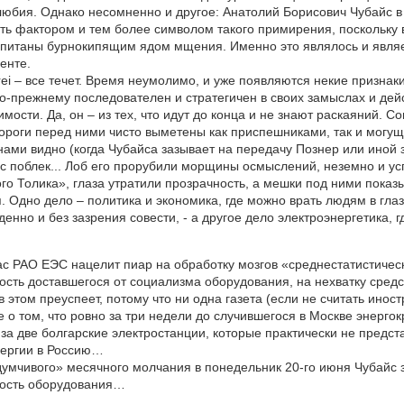
юбия. Однако несомненно и другое: Анатолий Борисович Чубайс в 
ть фактором и тем более символом такого примирения, поскольку 
апитаны бурнокипящим ядом мщения. Именно это являлось и явля
енте.
rei – все течет. Время неумолимо, и уже появляются некие призна
о-прежнему последователен и стратегичен в своих замыслах и дейс
мости. Да, он – из тех, что идут до конца и не знают раскаяний. С
ороги перед ними чисто выметены как приспешниками, так и могу
ами видно (когда Чубайса зазывает на передачу Познер или иной 
с поблек... Лоб его прорубили морщины осмыслений, неземно и у
го Толика», глаза утратили прозрачность, а мешки под ними показы
. Одно дело – политика и экономика, где можно врать людям в глаз
енно и без зазрения совести, - а другое дело электроэнергетика, 
ас РАО ЕЭС нацелит пиар на обработку мозгов «среднестатистичес
сть доставшегося от социализма оборудования, на нехватку средст
в этом преуспеет, потому что ни одна газета (если не считать ин
 о том, что ровно за три недели до случившегося в Москве энерг
за две болгарские электростанции, которые практически не предст
нергии в Россию…
умчивого» месячного молчания в понедельник 20-го июня Чубайс з
ость оборудования…