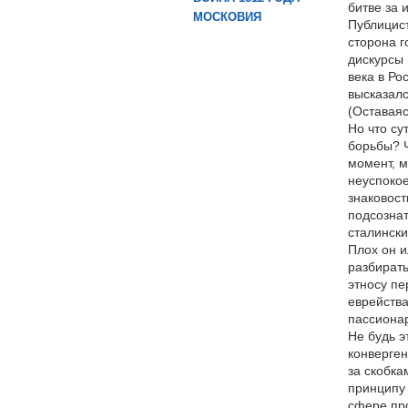
битве за 
МОСКОВИЯ
Публицист
сторона г
дискурсы 
века в Ро
высказалс
(Оставаяс
Но что су
борьбы? Ч
момент, м
неуспокое
знаковост
подсознат
сталински
Плох он и
разбирать
этносу пе
еврейства
пассиона
Не будь э
конверген
за скобка
принципу 
сфере про