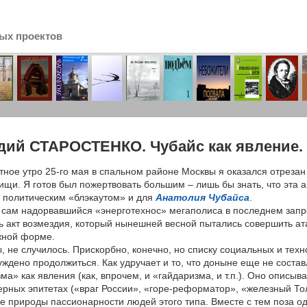
ых проектов
сь
дий СТАРОСТЕНКО. Чубайс как явление.
тное утро 25-го мая в спальном районе Москвы я оказался отрезан 
ищи. Я готов был пожертвовать большим – лишь бы знать, что эта 
 политическим «блэкаутом» и для
Анатолия Чубайса
.
 сам надорвавшийся «энерготехнос» мегаполиса в последнем запр
 акт возмездия, который нынешней весной пытались совершить ат
ной форме.
ы, не случилось. Прискорбно, конечно, но списку социальных и тех
уждено продолжиться. Как удручает и то, что доныне еще не соста
ма» как явления (как, впрочем, и «гайдаризма, и т.п.). Оно описыв
рных эпитетах («враг России», «горе-реформатор», «железный То
е природы пассионарности людей этого типа. Вместе с тем поза 