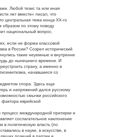
ами. Любой тезис та или иная
сти лет вместе» писал, что
то центральная тема конца ХХ-го
м образом по этому поводу
ежит национальный вопрос.
сях, если не форма классовой
изма в России? Созрел исторический
винулись такие неуемные и внутренне
рудь до нынешнего времени. И
реустроить страну, а именно в
нтисемитизма, начавшиеся со
предметом спора. Здесь еще
отерь и напряжений дался русскому
озможностью смычки российского
» фактора еврейской
 и процесс международной притирки и
тавляет сослагательное наклонение
и в политическую власть (по
тавались в науке, в искусстве, в
одящих позиций в партии и