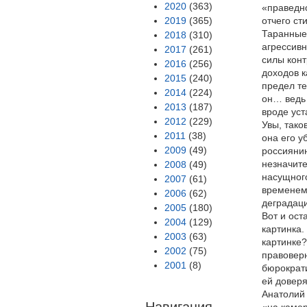
2020
(363)
«праведно
2019
(365)
отчего ст
Таранные 
2018
(310)
агрессивн
2017
(261)
силы конт
2016
(256)
доходов к
2015
(240)
предел те
2014
(224)
он… ведь 
2013
(187)
вроде ус
2012
(229)
Увы, тако
2011
(38)
она его у
2009
(49)
россиянин
незначите
2008
(49)
насущного
2007
(61)
временем
2006
(62)
деградаци
2005
(180)
Вот и ост
2004
(129)
картинка.
2003
(63)
картинке?
2002
(75)
правоверн
2001
(8)
бюрократи
ей доверя
Анатолий 
Навигация