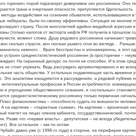
го горения» порой парализует доверчивое око россиянина. Оно те
ираются грани и очертания опасности, притупляется бдительность.
методы воздействия на сознание обывателя, использовавшиеся в 9
ые либералы, были по-своему эффективны. Ситуация не многим лу
ролируют страну. После многолетней идейно-медийной агрессии и
азны (только налогов от экспорта нефти РФ получила в прошлом го
кучести, момент слома. Душу рядового россиянина начинают трево
вон сколько страсти, вон сколько рыжего огня во взгляде… Раньше
таканилось немного… Враги бесстрастны и злонамеренны, а этот 
во устроен среднестатистический россиянин (в просторечии – «мужи
беждает. На серьезный дискурс он почти не способен. И в этом сре
а не стоит упрекать. Ведь рассуждать аргументированно и во все
льная часть общества. У остальных подавляющая часть времени у
. Это аналитики изощряются в рассуждениях, а рядовой публике не
 интеллектуальные профессии в России истребляются, коммерциал
и и упрощению общественного сознания, и «остальных» становитс
ается среднестатистическому россиянину только первичная сигнал
 Плюс физиономистика – способность судить по внешности человека
 А на картинке – «паркетные съемки». На картинке – ироничная не
ый пиетет на лицах членов кабинета, государственнический, почт
и. Разве что «первая власть» - депутатская – не всегда убедитель
ют). Все остальное – как по нотам.
Чубайс давно уже (с 1998-го года) в стороне, на периферии карти