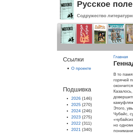
Русское поле
Содружество литературн
Вы зде
Главная
Ссылки
Генна
О проекте
В то памя
горячей п
окончится
Подшивка
Казалось,
довершить
2026
(146)
камуфляж
2025
(270)
Этого, ув
2024
(246)
Чубайс, с
2023
(275)
«чубайсиз
2022
(311)
но одноме
2021
(340)
понимани