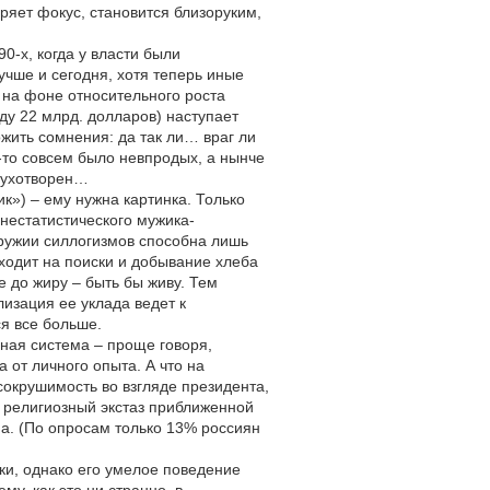
ряет фокус, становится близоруким,
0-х, когда у власти были
чше и сегодня, хотя теперь иные
 на фоне относительного роста
ду 22 млрд. долларов) наступает
жить сомнения: да так ли… враг ли
-то совсем было невпродых, а нынче
одухотворен…
к») – ему нужна картинка. Только
днестатистического мужика-
оружии силлогизмов способна лишь
ходит на поиски и добывание хлеба
 до жиру – быть бы живу. Тем
изация ее уклада ведет к
я все больше.
ьная система – проще говоря,
 от личного опыта. А что на
сокрушимость во взгляде президента,
и религиозный экстаз приближенной
на. (По опросам только 13% россиян
нки, однако его умелое поведение