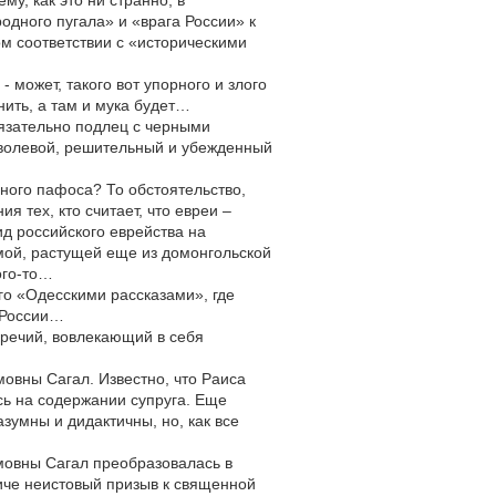
у, как это ни странно, в
дного пугала» и «врага России» к
ом соответствии с «историческими
 может, такого вот упорного и злого
нить, а там и мука будет…
обязательно подлец с черными
 волевой, решительный и убежденный
ьного пафоса? То обстоятельство,
 тех, кто считает, что евреи –
ид российского еврейства на
емой, растущей еще из домонгольской
ого-то…
го «Одесскими рассказами», где
в России…
речий, вовлекающий в себя
овны Сагал. Известно, что Раиса
сь на содержании супруга. Еще
зумны и дидактичны, но, как все
имовны Сагал преобразовалась в
иче неистовый призыв к священной