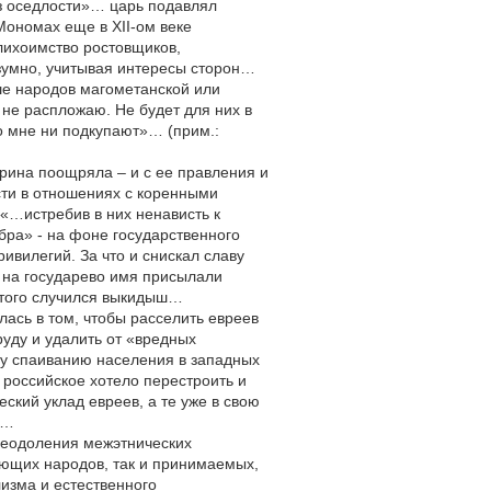
з оседлости»… царь подавлял
Мономах еще в ХII-ом веке
лихоимство ростовщиков,
зумно, учитывая интересы сторон…
чше народов магометанской или
 не распложаю. Не будет для них в
ко мне ни подкупают»… (прим.:
ерина поощряла – и с ее правления и
сти в отношениях с коренными
«…истребив в них ненависть к
ра» - на фоне государственного
ивилегий. За что и снискал славу
» на государево имя присылали
 этого случился выкидыш…
лась в том, чтобы расселить евреев
руду и удалить от «вредных
му спаиванию населения в западных
 российское хотело перестроить и
ский уклад евреев, а те уже в свою
о…
реодоления межэтнических
ающих народов, так и принимаемых,
изма и естественного