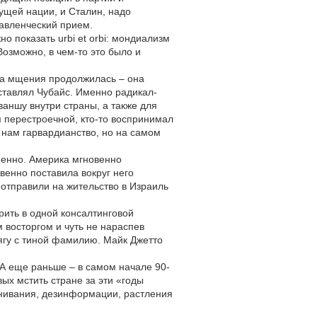
ущей нации, и Сталин, надо
равленческий прием.
о показать urbi et orbi: мондиализм
озможно, в чем-то это было и
ета мщения продолжилась – она
дставлял Чубайс. Именно радикал-
аншу внутри страны, а также для
 перестроечной, кто-то воспринимал
нам гарвардианство, но на самом
ненно. Америка мгновенно
венно поставила вокруг него
 отправили на жительство в Израиль
рить в одной консалтинговой
 восторгом и чуть не нараспев
гу с тиной фамилию. Майк Джетто
 А еще раньше – в самом начале 90-
ых мстить стране за эти «годы
анивания, дезинформации, растления