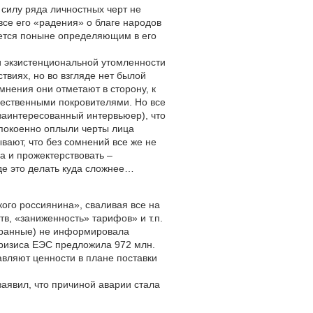
силу ряда личностных черт не
все его «радения» о благе народов
ется поныне определяющим в его
ки экзистенциональной утомленности
твиях, но во взгляде нет былой
омнения они отметают в сторону, к
щественными покровителями. Но все
заинтересованный интервьюер), что
спокоенно оплыли черты лица
вают, что без сомнений все же не
а и прожектерствовать –
где это делать куда сложнее…
кого россиянина», сваливая все на
в, «заниженность» тарифов» и т.п.
остранные) не информировала
окризиса ЕЭС предложила 972 млн.
авляют ценности в плане поставки
аявил, что причиной аварии стала