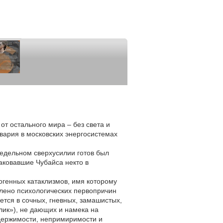
от остального мира – без света и
авария в московских энергосистемах
едельном сверхусилии готов был
аковавшие Чубайса некто в
ногенных катаклизмов, имя которому
влено психологических первопричин
ается в сочных, гневных, замашистых,
лик»), не дающих и намека на
одержимости, непримиримости и