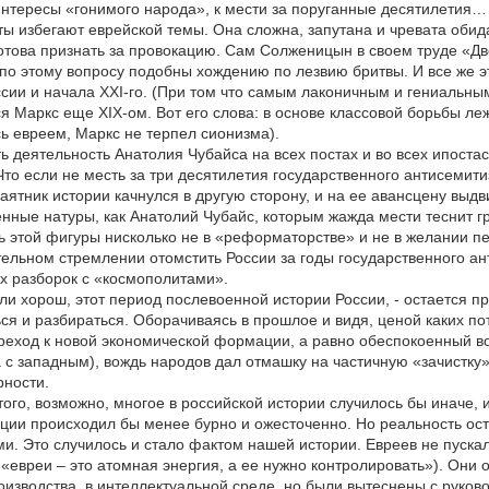
интересы «гонимого народа», к мести за поруганные десятилетия…
ы избегают еврейской темы. Она сложна, запутана и чревата обид
отова признать за провокацию. Сам Солженицын в своем труде «Две
по этому вопросу подобны хождению по лезвию бритвы. И все же э
ссии и начала ХХI-го. (При том что самым лаконичным и гениальны
я Маркс еще ХIХ-ом. Вот его слова: в основе классовой борьбы л
ь евреем, Маркс не терпел сионизма).
ть деятельность Анатолия Чубайса на всех постах и во всех ипоста
то если не месть за три десятилетия государственного антисемит
аятник истории качнулся в другую сторону, и на ее авансцену выд
нные натуры, как Анатолий Чубайс, которым жажда мести теснит г
ь этой фигуры нисколько не в «реформаторстве» и не в желании пе
ельном стремлении отомстить России за годы государственного а
х разборок с «космополитами».
ли хорош, этот период послевоенной истории России, - остается 
ся и разбираться. Оборачиваясь в прошлое и видя, ценой каких п
реход к новой экономической формации, а равно обеспокоенный в
 с западным), вождь народов дал отмашку на частичную «зачистку
рности.
того, возможно, многое в российской истории случилось бы иначе,
ции происходил бы менее бурно и ожесточенно. Но реальность ос
ми. Это случилось и стало фактом нашей истории. Евреев не пускал
«евреи – это атомная энергия, а ее нужно контролировать»). Они ос
изводства, в интеллектуальной среде, но были вытеснены с руков