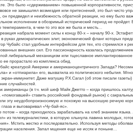
ате. Это было «сдерживанием» повышенной корпоративности, прис
 вовсе не замышлял возмездия или притеснений, это был чисто уп
 он предвидел и неизбежность обратной реакции, но ему было важн
льном исполнении в обозримый исторический период не пройдет. В
о темперамента, в чем-то это все же была и месть…
реакция набрала момент силы к концу 80-х – началу 90-х. Эстаф
 в руках демократических элит, экономический фланг которых пре
р Чубайс стал удобным интерфейсом для тех, кто стремился к рев
ованных внешних сил. Его пассионарность казалась продолжением
лепой либеральный механицизм или тщеславное имплантированное 
о ее прорастало из комплекса обид.
убайс креатурой Америки и американоцентричного Запада? Несом
ла» и «отпиарила» его, выхватила из политического небытия. Мгно
экран-иммунитет. Даже матушку Р.Х.Сагал (об этом писали газеты)
ние случайностей.
к американцы (в т.ч. мой шеф Майк Джетто – когда пришлось халту
 «помогавшей» ставить российский фондовый рынок) с сакральным
или эту неудобопроизносимую и похожую на высохшую речную коря
 глаза и выговаривал «Чу-бай-яс».
е потом – когда приходилось зарабатывать на хлеб знанием языка.
ил» из тележурналистики, в которую хлынула лавина молодых, готов
ния». Мстить жестко и последовательно. Используя методы оболв
турации населения. Запал мщения еще не иссяк и поныне…