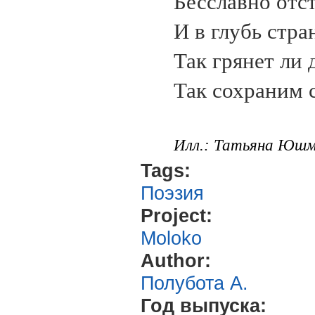
Бесславно отс
И в глубь стра
Так грянет ли 
Так сохраним с
Илл.: Татьяна Юшма
Tags:
Поэзия
Project:
Moloko
Author:
Полубота А.
Год выпуска: