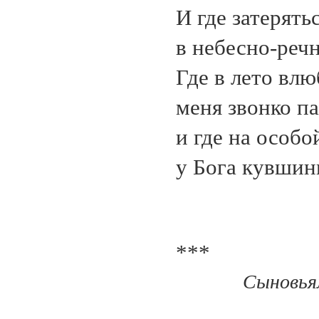
И где затерять
в небесно-речн
Где в лето вл
меня звонко па
и где на особо
у Бога кувшин
***
Сыновь