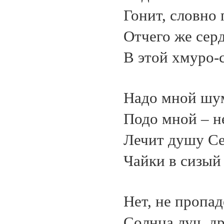
Гонит, словно 
Отчего же сер
В этой хмуро-
Надо мной шум
Подо мной – н
Лечит душу Се
Чайки в сизый
Нет, не пропад
Солнца луч, д