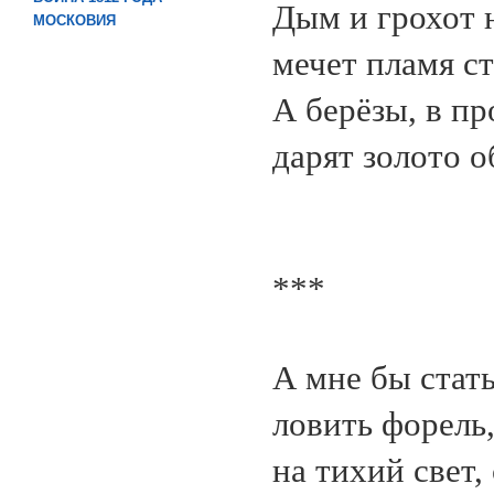
Дым и грохот 
МОСКОВИЯ
мечет пламя ст
А берёзы, в п
дарят золото о
***
А мне бы стат
ловить форель,
на тихий свет,