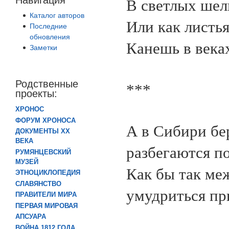
В светлых шел
Каталог авторов
Или как листья
Последние
обновления
Канешь в века
Заметки
Родственные
***
проекты:
ХРОНОС
ФОРУМ ХРОНОСА
А в Сибири бе
ДОКУМЕНТЫ XX
ВЕКА
разбегаются по
РУМЯНЦЕВСКИЙ
МУЗЕЙ
Как бы так ме
ЭТНОЦИКЛОПЕДИЯ
СЛАВЯНСТВО
умудриться пр
ПРАВИТЕЛИ МИРА
ПЕРВАЯ МИРОВАЯ
АПСУАРА
ВОЙНА 1812 ГОДА