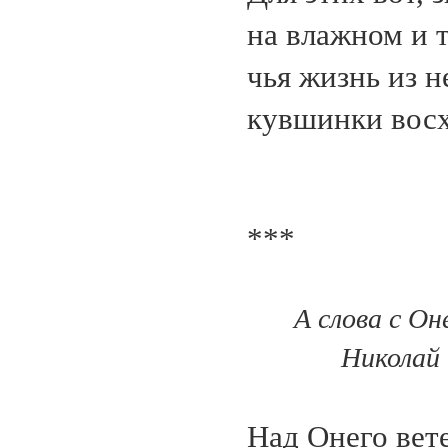
на влажном и 
чья жизнь из 
кувшинки восх
***
А слова с Он
Николай
Над Онего вете