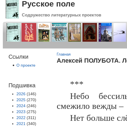
Русское поле
Содружество литературных проектов
Вы здесь
Главная
Ссылки
Алексей ПОЛУБОТА. Л
О проекте
***
Подшивка
Небо бессил
2026
(146)
2025
(270)
смежило вежды –
2024
(246)
2023
(275)
Нет больше слё
2022
(311)
2021
(340)