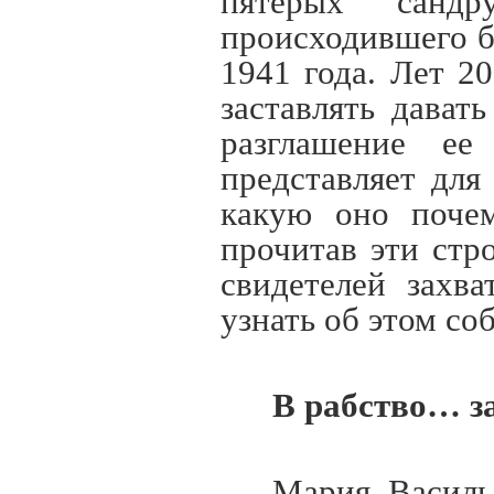
пятерых сандр
происходившего б
1941 года. Лет 2
заставлять дават
разглашение е
представляет для
какую оно почем
прочитав эти стр
свидетелей захв
узнать об этом с
В рабство… з
Мария Василь