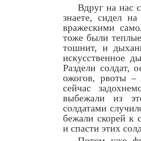
Вдруг на нас с
знаете, сидел н
вражескими само
тоже были теплые
тошнит, и дыхан
искусственное д
Раздели солдат, 
ожогов, рвоты –
сейчас задохне
выбежали из эт
солдатами случил
бежали скорей к 
и спасти этих солд
Потом уже фр