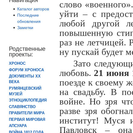
слово «военного»
Каталог авторов
уйти – с предос
Последние
любой другой ле
обновления
Заметки
повышенную стип
раз не летчицей. 
Родственные
ну пускай будет
проекты:
Зато следующ
ХРОНОС
ФОРУМ ХРОНОСА
любовь.
21 июня 
ДОКУМЕНТЫ XX
поезде к своему 
ВЕКА
РУМЯНЦЕВСКИЙ
на свадьбу. В по
МУЗЕЙ
войне. Но зря чт
ЭТНОЦИКЛОПЕДИЯ
СЛАВЯНСТВО
разве зря обогна
ПРАВИТЕЛИ МИРА
институт! Муся 
ПЕРВАЯ МИРОВАЯ
АПСУАРА
Павловск – она
ВОЙНА 1812 ГОДА