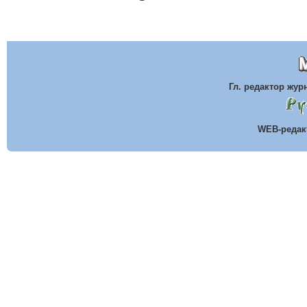
Гл. редактор жу
WEB-реда