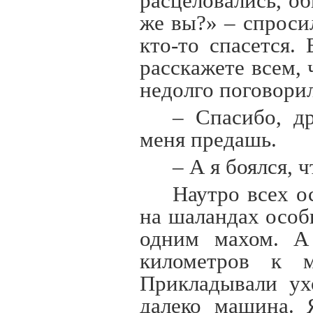
расцеловались, о
же вы?» – спроси
кто-то спасется.
расскажете всем, 
недолго поговори
– Спасибо, д
меня предашь.
– А я боялся, 
Наутро всех о
на шаландах особ
одним махом. 
километров
к ме
Прикладывали ух
далеко машина. 