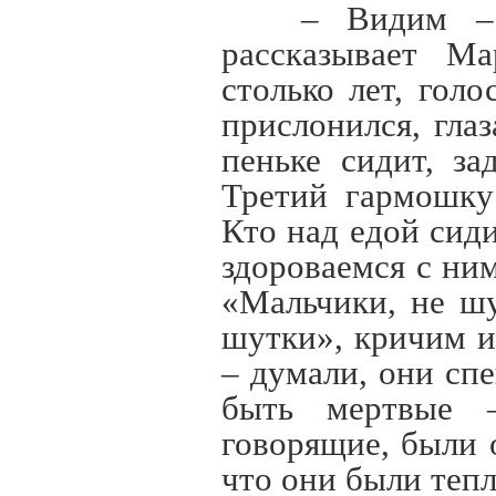
– Видим – 
рассказывает Ма
столько лет, гол
прислонился, гла
пеньке сидит, за
Третий гармошку 
Кто над едой сид
здороваемся с ним
«Мальчики, не ш
шутки», кричим и
– думали, они сп
быть мертвые –
говорящие, были 
что они были тепл