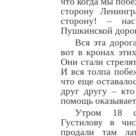
что когда мы побе
сторону Ленингр
сторону! – нас
Пушкинской дорог
Вся эта дорог
вот в кронах эти
Они стали стреля
И вся толпа побе
что еще оставало
друг другу – кто
помощь оказывае
Утром 18 с
Густилову в чи
продали там л