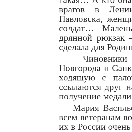
такая… А кто она
врагов в Лени
Павловска, женщ
солдат… Малень
дрянной рюкзак –
сделала для Роди
Чиновники 
Новгорода и Санк
ходящую с палоч
ссылаются друг н
получение медали
Мария Василье
всем ветеранам в
их в России очень