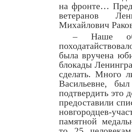
на фронте… Пред
ветеранов Лен
Михайлович Рако
– Наше об
походатайствова
была вручена юб
блокады Ленингра
сделать. Много 
Васильевне, бы
подтвердить это 
предоставили спи
новгородцев-у
памятной медаль
то 25 человекам