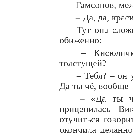
Гамсонов, меж
– Да, да, кра
Тут она сложи
обиженно:
– Кисюличк
толстущей?
– Тебя? – он 
Да ты чё, вообще 
– «Да ты чё»
прицепилась Вик
отучиться говори
окончила деланно