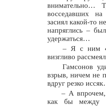
внимательно… Т
восседавших на
засиял какой-то н
напряглись – был
удержаться…
– Я с ним «д
визгливо рассмеяла
Гамсонов уди
взрыв, ничем не
вдруг резко исся
– А впрочем, 
как бы между 