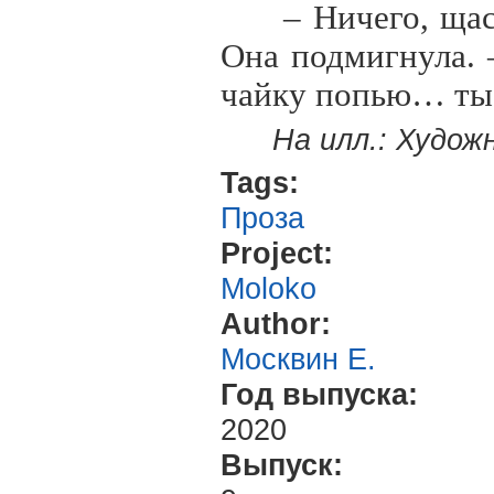
– Ничего, щас
Она подмигнула. 
чайку попью… ты н
На илл.: Худож
Tags:
Проза
Project:
Moloko
Author:
Москвин Е.
Год выпуска:
2020
Выпуск: