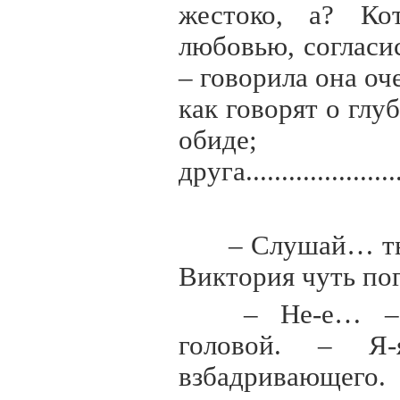
жестоко, а? Ко
любовью, согласи
– говорила она оч
как говорят о глу
обиде
друга.......................
– Слушай… ты 
Виктория чуть пог
– Не-е… – 
головой. – 
взбадривающего.