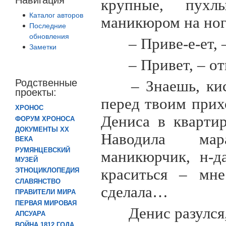
крупные, пухл
Каталог авторов
маникюром на ног
Последние
обновления
– Приве-е-ет, 
Заметки
– Привет, – о
Родственные
– Знаешь, кис
проекты:
перед твоим прих
ХРОНОС
Дениса в кварти
ФОРУМ ХРОНОСА
ДОКУМЕНТЫ XX
Наводила мар
ВЕКА
РУМЯНЦЕВСКИЙ
маникюрчик, н-д
МУЗЕЙ
краситься – мне
ЭТНОЦИКЛОПЕДИЯ
СЛАВЯНСТВО
сделала…
ПРАВИТЕЛИ МИРА
ПЕРВАЯ МИРОВАЯ
Денис разулся
АПСУАРА
ВОЙНА 1812 ГОДА