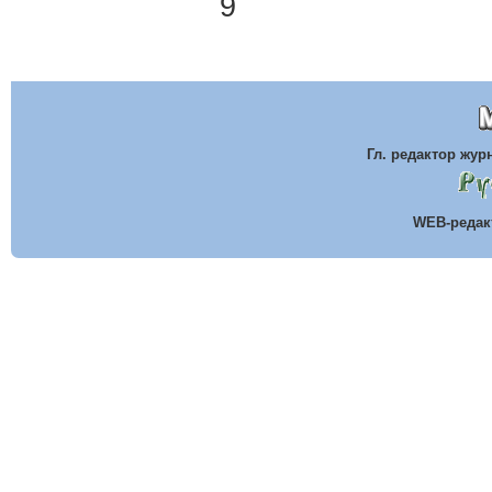
9
Гл. редактор жу
WEB-реда