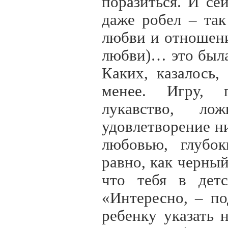
поразиться. И се
даже робел – та
любви и отношени
любви)… это была
Каких, казалось
менее.
Игру, по
лукавство, л
удовлетворение н
любовью, глубо
равно, как черны
что тебя в дет
«Интересно, – п
ребенку указать 