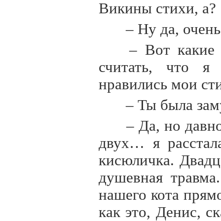
Викины стихи, а?
– Ну да, очен
– Вот какие 
считать, что я
нравились мои ст
– Ты была зам
– Да, но давн
двух… я расстал
кисюличка. Двадц
душевная травма
нашего кота прямо
как это, Денис, с