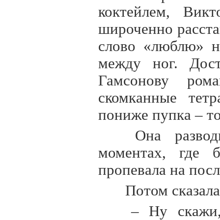
коктейлем, Викт
широченно расста
слово «люблю» н
между ног. Дост
Гамсонову рома
скомканные тетр
пониже пупка – т
Она разводи
моментах, где б
пропевала на пос
Потом сказала
– Ну скажи, 