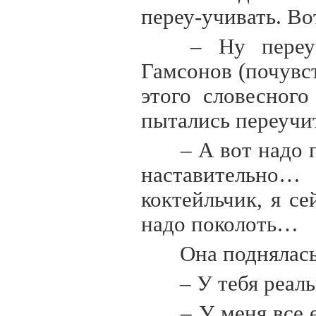
переу-учивать. Вот
– Ну переуч
Гамсонов (почувс
этого словесного
пытались переучи
– А вот надо п
наставительно…
коктейльчик, я с
надо поколоть…
Она поднялась 
– У тебя реаль
– У меня все е