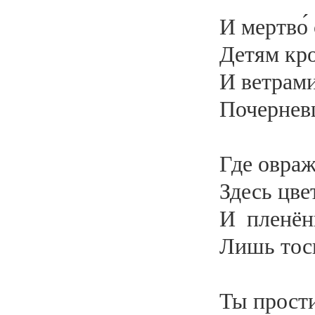
И мертво́
Детям кро
И ветрами
Почернев
Где овраж
Здесь цве
И пленён
Лишь тоск
Ты прости