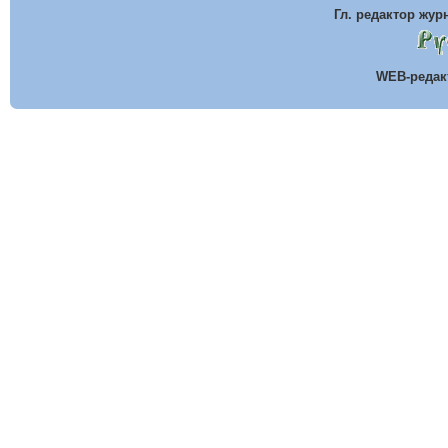
Гл. редактор жу
WEB-реда