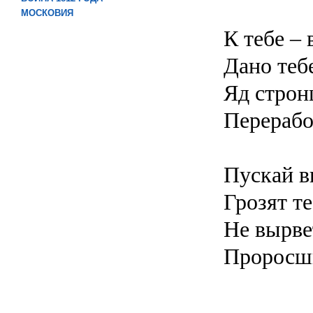
МОСКОВИЯ
К тебе – 
Дано теб
Яд строн
Перерабо
Пускай в
Грозят т
Не вырве
Проросши