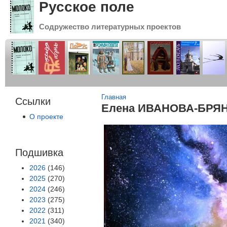
Русское поле
Содружество литературных проектов
Вы здесь
Главная
Ссылки
Елена ИВАНОВА-БРЯН
О проекте
Подшивка
2026
(146)
2025
(270)
2024
(246)
2023
(275)
2022
(311)
2021
(340)