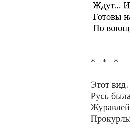
Ждут... И
Готовы н
По воющи
* * *
Этот вид…
Русь была
Журавлей
Прокурлы