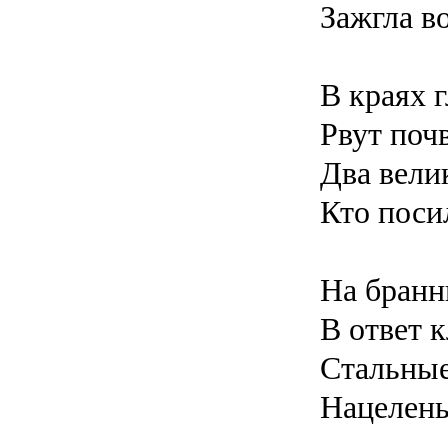
Зажгла в
В краях 
Рвут поч
Два вели
Кто поси
На бранн
В ответ 
Стальные
Нацелены