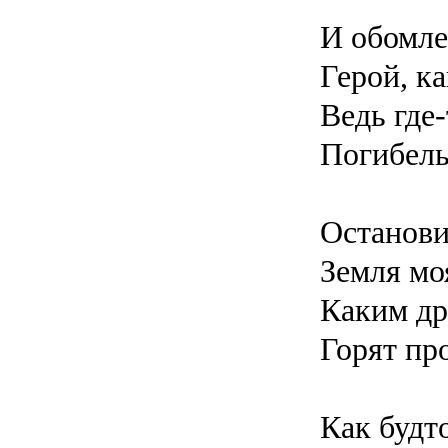
И обомле
Герой, к
Ведь где
Погибель
Останови
Земля мо
Каким д
Горят пр
Как будт