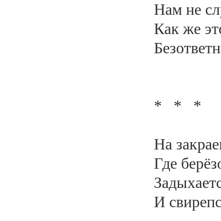
Нам не сл
Как же эт
Безответн
* * *
На закрае
Где берё
Задыхаетс
И свирепс