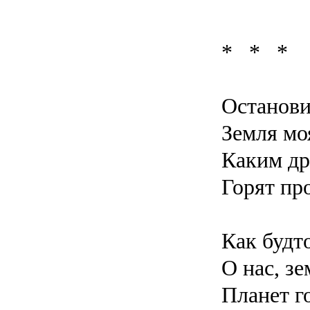
* * *
Останови
Земля моя
Каким д
Горят пр
Как будто
О нас, з
Планет г