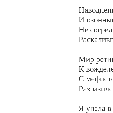
Наводнен
И озонны
Не согрел
Раскалив
Мир ретив
К вождел
С мефист
Разразилс
Я упала в