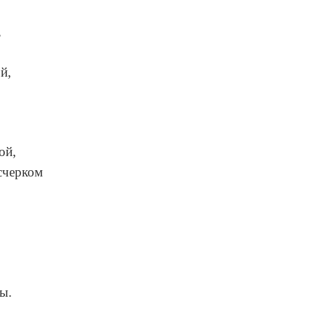
,
й,
ой,
счерком
ы.