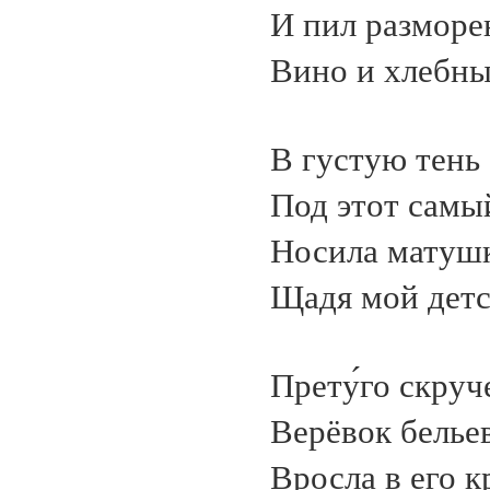
И пил разморе
Вино и хлебны
В густую тень 
Под этот самы
Носила матушк
Щадя мой детс
Прету́го скруч
Верёвок белье
Вросла в его 