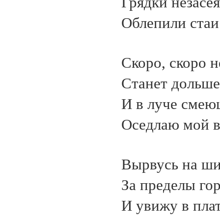
Грядки незасе
Облепили стаи
Скоро, скоро н
Станет дольше 
И в луче смею
Оседлаю мой в
Вырвусь на ши
За пределы го
И увижу в пла