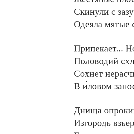
Скинули с заз
Одеяла мятые 
Припекает... Н
Половодий схл
Сохнет нерасч
В и́ловом зано
Днища опроки
Изгородь взъе