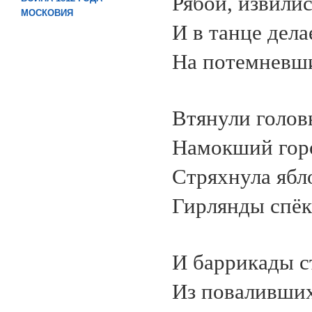
Рябой, извили
МОСКОВИЯ
И в танце дела
На потемневш
Втянули голов
Намокший горо
Стряхнула ябл
Гирлянды спёк
И баррикады с
Из повалившихс