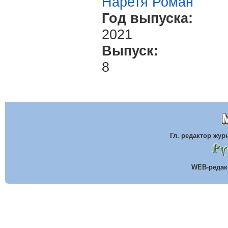
Наретя Роман
Год выпуска:
2021
Выпуск:
8
Гл. редактор жу
WEB-реда