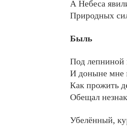
А Небеса явил
Природных сил
Быль
Под лепниной 
И доныне мне 
Как прожить д
Обещал незнак
Убелённый, ку