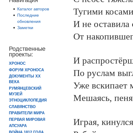
Каталог авторов
Тугими косами
Последние
обновления
И не оставила 
Заметки
От накопившег
Родственные
проекты:
И распростёрш
ХРОНОС
ФОРУМ ХРОНОСА
По руслам вы
ДОКУМЕНТЫ XX
ВЕКА
Уже вскипает 
РУМЯНЦЕВСКИЙ
МУЗЕЙ
Мешаясь, пеня
ЭТНОЦИКЛОПЕДИЯ
СЛАВЯНСТВО
ПРАВИТЕЛИ МИРА
Играя, кинулс
ПЕРВАЯ МИРОВАЯ
АПСУАРА
ВОЙНА 1812 ГОДА