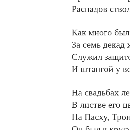
Распадов ство
Как много был
За семь декад 
Служил защито
И штангой у в
На свадьбах л
В листве его ц
На Пасху, Тро
Он был в кругу