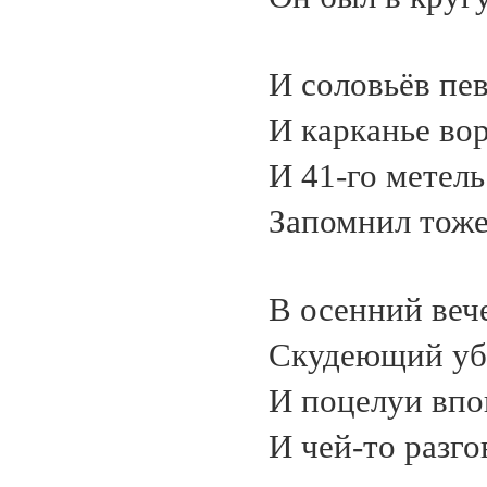
И соловьёв пев
И карканье вор
И 41-го метель
Запомнил тоже
В осенний веч
Скудеющий уб
И поцелуи впо
И чей-то разго