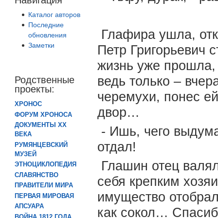
Каталог авторов
Последние
Глафира ушла, отк
обновления
Заметки
Петр Григорьевич с
жизнь уже прошла,
ведь только – вчер
Родственные
проекты:
черемухи, понес ей
ХРОНОС
двор…
ФОРУМ ХРОНОСА
ДОКУМЕНТЫ XX
- Ишь, чего выдума
ВЕКА
отдал!
РУМЯНЦЕВСКИЙ
МУЗЕЙ
Глашин отец валял
ЭТНОЦИКЛОПЕДИЯ
СЛАВЯНСТВО
себя крепким хозяи
ПРАВИТЕЛИ МИРА
имущество отобрал
ПЕРВАЯ МИРОВАЯ
АПСУАРА
как сокол… Спасиб
ВОЙНА 1812 ГОДА