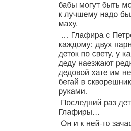
бабы могут быть мо
к лучшему надо был
маху.
… Глафира с Петро
каждому: двух парн
деток по свету, у к
деду наезжают редк
дедовой хате им н
бегай в скворешник
руками.
Последний раз детк
Глафиры…
Он и к ней-то зачас