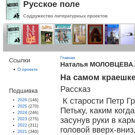
Русское поле
Содружество литературных проектов
Вы здесь
Главная
Ссылки
Наталья МОЛОВЦЕВА. «
О проекте
На самом краешке
Рассказ
Подшивка
К старости Петр Г
2026
(146)
2025
(270)
Петьку, каким когд
2024
(246)
засунув руки в ка
2023
(275)
2022
(311)
головой вверх-вниз
2021
(340)