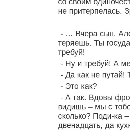
со своим одиночест
не притерпелась. З
- … Вчера сын, Але
теряешь. Ты государ
требуй!
- Ну и требуй! А ме
- Да как не путай!
- Это как?
- А так. Вдовы фро
видишь – мы с тобо
сколько? Поди-ка – 
двенадцать, да кух