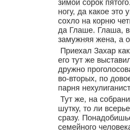
зимой сорок пятого
ногу, да какое это
сохло на корню чет
да Глаше. Глаша, в
замужняя жена, а 
Приехал Захар как
его тут же выстави
дружно проголосова
во-вторых, по дово
парня нехулиганист
Тут же, на собрани
шутку, то ли всерь
сразу. Понадобишьс
семейного человек