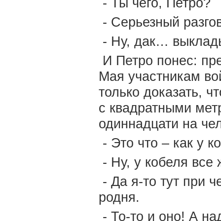
- Ты чего, Петро?
- Серьезный разгов
- Ну, дак… выклад
И Петро понес: пре
Мая участникам во
только доказать, ч
с квадратными мет
одиннадцати на че
- Это что – как у 
- Ну, у кобеля вс
- Да я-то тут при ч
родня.
- То-то и оно! А на