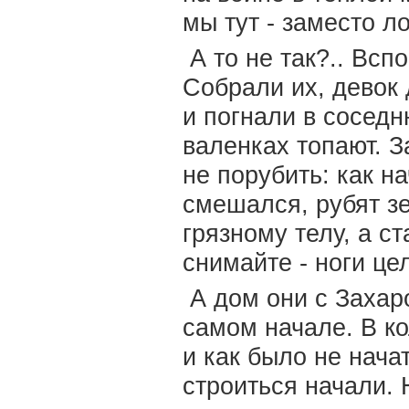
мы тут - заместо 
А то не так?.. Всп
Собрали их, девок 
и погнали в соседн
валенках топают. З
не порубить: как н
смешался, рубят зе
грязному телу, а с
снимайте - ноги ц
А дом они с Захар
самом начале. В ко
и как было не нача
строиться начали.