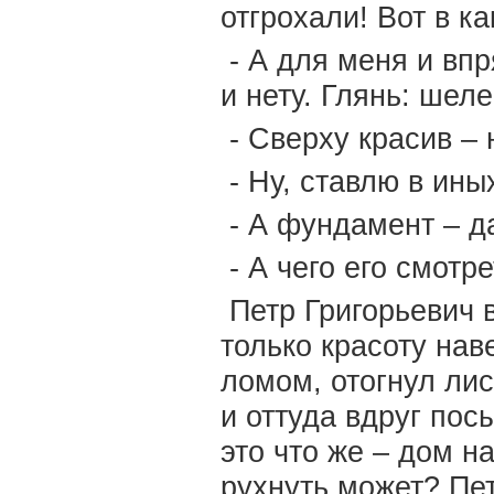
отгрохали! Вот в к
- А для меня и вп
и нету. Глянь: шел
- Сверху красив – 
- Ну, ставлю в ины
- А фундамент – д
- А чего его смотр
Петр Григорьевич 
только красоту на
ломом, отогнул ли
и оттуда вдруг по
это что же – дом н
рухнуть может? Пет