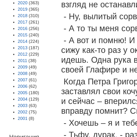
взгляд не останавл
2020
(363)
2019
(365)
- Ну, вылитый сорв
2018
(310)
2017
(261)
- А то ты меня со
2016
(256)
2015
(240)
- А вот и помню! И 
2014
(224)
2013
(187)
сижу как-то раз у 
2012
(229)
идешь. Одна рука в
2011
(38)
2009
(49)
своей Глафире и н
2008
(49)
Когда Петра Григор
2007
(61)
2006
(62)
заставлял свои коч
2005
(180)
2004
(129)
и сейчас – вперилс
2003
(63)
вправду помнит? С
2002
(75)
2001
(8)
- Хочешь – я и те
- Тьфу, дурак, - р
Навигация