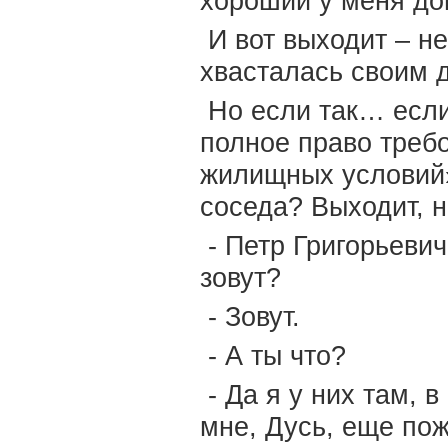
хороший у меня до
И вот выходит – не
хвасталась своим 
Но если так… если
полное право требо
жилищных условий».
соседа? Выходит, 
- Петр Григорьевич
зовут?
- Зовут.
- А ты что?
- Да я у них там, в
мне, Дусь, еще пож