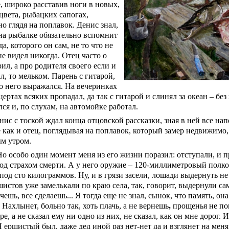
, широко расставив ноги в новых,
цвета, рыбацких сапогах,
о глядя на поплавок. Денис знал,
 на рыбалке обязательно вспомнит
да, которого он сам, не то что не
е видел никогда. Отец часто о
ил, а про родителя своего если и
, то мельком. Парень с гитарой,
ро него выражался. На вечеринках
цертах всяких пропадал, да так с гитарой и слинял за океан – без
ся и, по слухам, на автомойке работал.
нис с тоской ждал конца отцовской рассказки, зная в ней все напе
 как и отец, поглядывая на поплавок, который замер недвижимо,
м утром.
Но особо один момент меня из его жизни поразил:
отступали, и 
под страхом смерти. А у него оружие – 120-миллиметровый полк
 под сто килограммов.
Ну, и в грязи засели, лошади выдернуть не
истов уже замелькали по краю села, так, говорит, выдернули са
чешь, все сделаешь... Я тогда еще не знал, сынок, что память, он
 Нахлынет, больно так, хоть плачь, а не вернешь
,
прощенья не поп
ре, а не сказал ему ни одно из них, не сказал, как он мне дорог. 
 Я ершистый был, даже дед иной раз нет-нет да и взглянет на мен