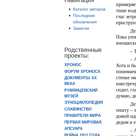
примеряет
Каталог авторов
тише воды
Последние
счас зетр
обновления
приструни
Заметки
Де
Пока улов
юношески
Родственные
– 
проекты:
– 
ХРОНОС
Хоть и бы
понимаешь
ФОРУМ ХРОНОСА
стенке о
ДОКУМЕНТЫ XX
навстречу
ВЕКА
сидит, гл
РУМЯНЦЕВСКИЙ
думаю, де
МУЗЕЙ
ЭТНОЦИКЛОПЕДИЯ
Де
СЛАВЯНСТВО
опыту – 
ПРАВИТЕЛИ МИРА
домой иди
дедом и е
ПЕРВАЯ МИРОВАЯ
АПСУАРА
– 
ВОЙНА 1812 ГОДА