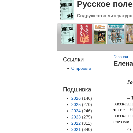
Русское поле
Содружество литературн
Вы зде
Главная
Ссылки
Елен
О проекте
Ра
Подшивка
– 
2026
(146)
рассказыв
2025
(270)
такие... 
2024
(246)
рассказыв
2023
(275)
слезами.
2022
(311)
2021
(340)
От