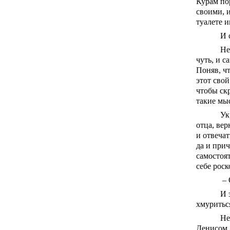
Курам по
своими, и
туалете и
И 
Не
чуть, и с
Поняв, чт
этот свой
чтобы ск
такие мы
Ук
отца, вер
и отвечат
да и прич
самостоят
себе роск
– 
И 
хмуритьс
Не
Денисом,