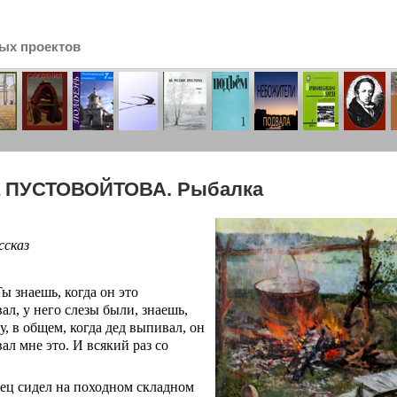
ых проектов
сь
а ПУСТОВОЙТОВА. Рыбалка
ссказ
Ты знаешь, когда он это
ал, у него слезы были, знаешь,
Ну, в общем, когда дед выпивал, он
ал мне это. И всякий раз со
ец сидел на походном складном