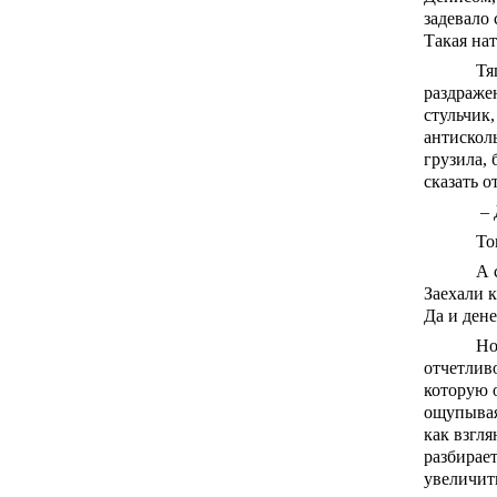
задевало 
Такая нат
Тя
раздраже
стульчик
антисколь
грузила, 
сказать о
– 
То
А 
Заехали 
Да и дене
Но
отчетлив
которую 
ощупывая
как взгл
разбирает
увеличить