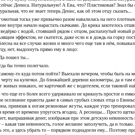
сейчас Дениса. Натуральную! А Ева, что? Пластиковая? Знал бы о
уральная, что не знает теперь Денис, как об этом отцу сказать...
гомотная тоска уже привычно разом навалилась на него плотны
ние внутри начало нарастать скачками. До крика захотелось отш
, ведёрко с водой, стоявший рядом с отцом, распахнутый новый
зящим эффектом, не скатится, даже если и в дождь на горку пост
блесна на все случаи жизни и много чего еще там в нём, повывал
тцу, нет, выдохнуть прямо ему в лицо:
Да пошел ты...
гда бы точно полегчало.
самому-то куда потом пойти? Выехали вечером, чтобы быть на ме
к черту на кулички. До ближайшей деревни километры, да и там 
г живых никаких, не карточкой же с водителем, если таковой най
 что еще его более всего удерживало не крикнуть простое и емко
ое осознание
правоты даже в самых грубых словах отца о Евиных 
она, привязав к ногам резиновые жгуты, каждое утро тренировал
 время от времени упругость ягодиц. А ресницы... Просто щетки
янет, выпрашивая денег, изображая при этом детскую невинность
 – какая там невинность, голое желание заполучить, да и только.
 это, а здесь убрать то – порядком поднадоели ему... Поэтому пр