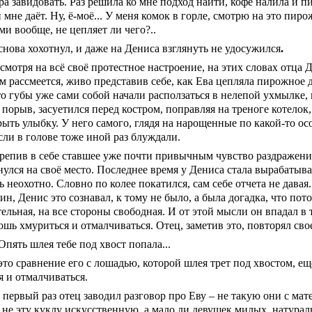
ра завидовать. Раз решила ко мне подход найти, кофе налила и 
 мне даёт. Ну, ё-моё... У меня комок в горле, смотрю на это пиро
ми вообще, не цепляет ли чего?..
снова хохотнул, и
даже на Дениса взглянуть не удосужился
.
смотря на всё своё протестное настроение, на этих словах отца 
ам рассмеется, живо представив себе, как Ева цепляла пирожное д
о губы уже сами собой начали расползаться в нелепой ухмылке, 
 порыв, засуетился перед костром, поправляя на треноге котелок,
рыть улыбку. У него самого, глядя на нарощенные по какой-то о
сли в голове тоже иной раз блуждали.
репив в себе ставшее уже почти привычным чувство раздражени
нулся на своё место. Последнее время у Дениса стала вырабатыв
ь неохотно. Словно по колее покатился, сам себе отчета не дава
ин, Денис это сознавал, к тому не было, а была догадка, что пот
ельная, на все стороны свободная. И от этой мысли он впадал в
ошь хмуриться и отмалчиваться. Отец, заметив это, повторял
сво
Опять шлея тебе под хвост попала...
это сравнение его с лошадью, которой шлея трет под хвостом, ещ
я и отмалчиваться.
 первый раз отец заводил разговор про Еву – не такую они с ма
 не эту куклу искусственную, а мало ли девушек милых, натурал