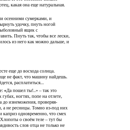
тец, какая она еще натуральная.
ми осенними сумерками, и
вырнуть удочку, пнуть ногой
 рыболовный ящик с
авить. Пнуть так, чтобы все лески,
илось из него как можно дальше, и
сте еще до восхода солнца.
еще не факт, что машину найдешь.
дется, расплатиться...
е:
«
Да пошел ты!..» – так это
губах, ногтях, попе на отлете,
а до изнеможения, проверяя-
, а не ресницы. Томно из-под них
 и каприз одновременно, что
смех
 Хлопоты о своём теле – тут бы
авдивость слов отца не только не