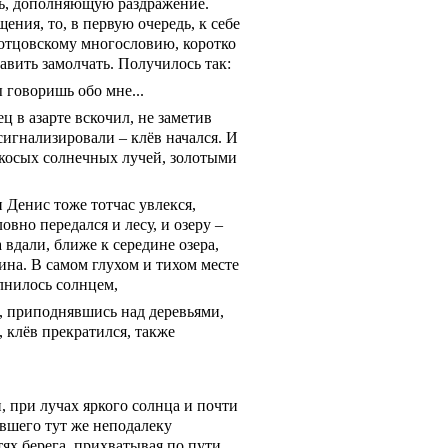
аль, дополняющую раздражение.
ения, то, в первую очередь, к себе
ь отцовскому многословию, коротко
тавить замолчать. Получилось так:
 говоришь обо мне...
ец в азарте вскочил, не заметив
игнализировали – клёв начался. И
 косых солнечных лучей, золотыми
и Денис тоже тотчас увлекся,
овно передался и лесу, и озеру –
 вдали, ближе к середине озера,
на. В самом глухом и тихом месте
олнилось солнцем,
, приподнявшись над деревьями,
, клёв прекратился, также
, при лучах яркого солнца и почти
явшего тут же неподалеку
ях берега, прихватывая по пути