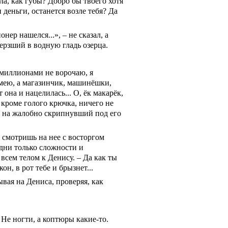
ала, как губы? Добро бы твоего хотя
и деньги, останется возле тебя? Да
нер нашелся...», – не сказал, а
ерзший в водную гладь озерца.
 миллионами не ворочаю, я
мею, а магазинчик, машинёшки,
она и нацелилась... О, ёк макарёк,
, кроме голого крючка, ничего не
ь на жалобно скрипнувший под его
к, смотришь на нее с восторгом
одни только сложности и
 всем телом к Денису. – Да как ты
н, в рот тебе и брызнет...
вая на Дениса, проверяя, как
! Не ногти, а коптюры какие-то.