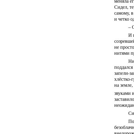
меняла е
Сидел, те
самому, 
и четко о
– 
И 
созревше
не прост
нитями п
Ни
поддался 
запели-за
хлёстко-
на земле,
звуками 
заставило
неожидан
Си
По
безоблачн
внедорож