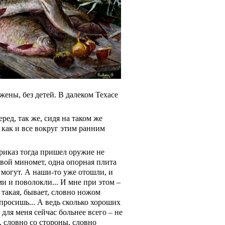
 жены, без детей. В далеком Техасе
ред, так же, сидя на таком же
 как и все вокруг этим ранним
приказ тогда пришел оружие не
овой миномет, одна опорная плита
 могут. А наши-то
уже отошли, и
ми
и поволокли... И мне при этом –
а такая, бывает, словно ножом
росишь... А ведь сколько хороших
И для меня сейчас больнее всего – не
я, словно со стороны, словно