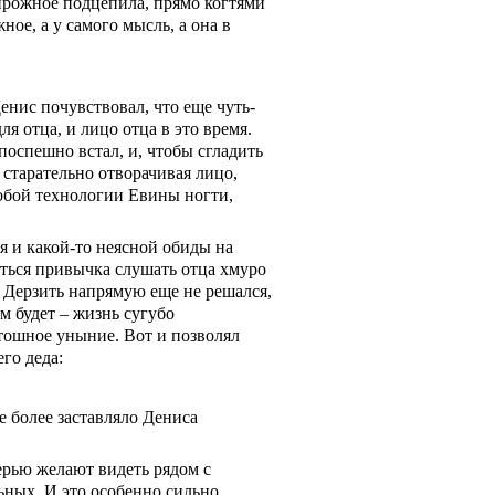
пирожное подцепила, прямо когтями
жное, а у самого мысль, а она в
Денис почувствовал, что еще чуть-
ля отца, и лицо отца в это время.
поспешно встал, и,
чтобы сгладить
 старательно
отворачивая лицо,
собой технологии Евины ногти,
я и какой-то неясной обиды на
аться привычка слушать отца хмуро
я. Дерзить напрямую еще не решался,
ом будет – жизнь сугубо
 тошное уныние. Вот и позволял
его деда:
е более заставляло Дениса
терью желают видеть рядом с
ьных. И это особенно сильно