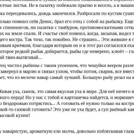
лтые листья. Не в палатку побежали прытко и весело, а в машин
ка переодевались, дождь закончился. Разбросали по кустам суши
олько помнил себя Денис, брал его
отец с собой на рыбалку. Еще
х спиннингов, ни палатки с тамбуром, противомоскитными сет
х на земле спали. И счастье своё помнил, когда, засыпая, видел
его костра. Так тихо, так покойно. Не страшно... Эти жившие в
овым крючком, благодаря которым он и в этот раз согласился еха
которое редкий рыбак добирается, рыбы где немерено, клюёт – гл
ай тяни-вытягивай...
ец чистил рыбины с таким упоением, что чешуйки веером разле
 завернул в марлю и связал узлом, чтобы потом, сварив, все вмес
ет, что из мелочи навар самый лучший. Большую рыбу резал на ку
Живая уха, сынок, это самая вкусная уха в мире. Для неё ничего 
ного перца! Но у нас с тобой и картошечка найдется, и моркошеч
о бездорожью потрястись... А готовить её нужно только на кост
кой-то газовой готовить? Это уже не уха будет, а суп рыбный как
ысокой кухни!
у наваристую, ароматную ели молча, довольно поблескивая глазам