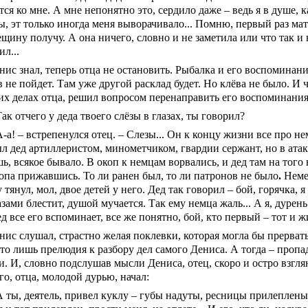
ся ко мне. А мне непонятно это, сердило даже – ведь я в душе, 
, эт только иногда меня выворачивало... Помню, первый раз мате
ещину получу. А она ничего, словно и не заметила или что так и
л...
нис знал, теперь отца не остановить. Рыбалка и его воспоминани
 не пойдет. Там уже другой расклад будет. Но клёва не было. И 
х делах отца, решил вопросом перенаправить его воспоминания
Так отчего у деда твоего слёзы в глазах, ты говорил?
А-а! – встрепенулся отец. – Слезы... Он к концу жизни все про н
л дед артиллеристом, минометчиком, гвардии сержант, но в атак
, всякое бывало. В окоп к немцам ворвались, и дед там на того
копа прижавшись. То ли ранен был, то ли патронов не было
.
Неме
 тянул, мол, двое детей у него. Дед так говорил – бой, горячка, я
азами блестит, душой мучается. Так ему немца жаль... А я, дурен
д все его вспоминает, все же понятно, бой, кто первый – тот и жи
нис слушал, страстно желая поклевки, которая могла бы прерват
это лишь прелюдия к разбору дел самого Дениса. А тогда – проп
. И, словно подслушав мысли Дениса, отец, скоро и остро взглян
го, отца, молодой дурью, начал:
А ты, деятель, привел куклу – губы надуты, ресницы прилеплены,