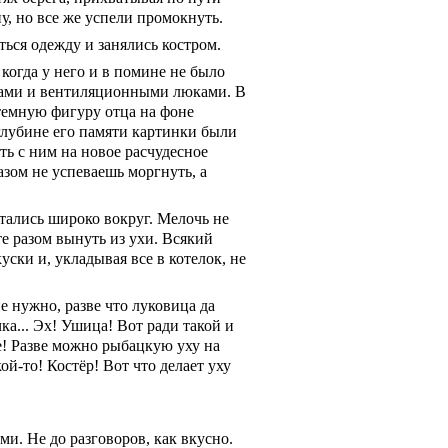
у, но все же успели промокнуть.
ться одежду и занялись костром.
 когда у него и в помине не было
ками и вентиляционными люками. В
 темную фигуру отца на фоне
 глубине его памяти картинки были
ть с ним на новое расчудесное
азом не успеваешь моргнуть, а
тались широко вокруг. Мелочь не
те разом вынуть из ухи. Всякий
ски и, укладывая все в котелок, не
не нужно, разве что луковица да
ка... Эх! Ушица! Вот ради такой и
ре! Разве можно рыбацкую уху на
ой-то! Костёр! Вот что делает уху
и. Не до разговоров, как вкусно.