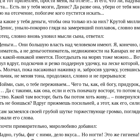
д и тот прилеплен, прости меня, на отлете... И его, что ли, надув
та... Есть ли у тебя мозги, Денис? Да разве она, убери от тебя мо
ю на отсечение, побогаче кого пустится искать...
а какие у тебя деньги, чтобы она только из-за них? Крутой миллио
Денис, уныло-покорно глядя на замеревший поплавок, словно вм
отец, словно вновь уловил мысли сына, ответил:
Деньги... Они большую власть над человеком имеют. Я, конечно,
иматель, а не деньгоотниматель, недвижимости на Канарах не и
 какой-никакой имеется. Поотдыхать на морях тоже можно... Вот 
ул вдруг, подскочив и резко поддернув удочку, на леске которой
ь. Молчал, пока насаживал наживку и, забросив удочку, усевшис
льчик, не меняя тона, продолжил, словно и не прерывался:
Пойми, сын, о тебе переживаем... Чего ты, как, ей богу, придуро
 Да с такими, как она, если и есть поначалу восторг, то потом 
тво. Какой там восторг, быть бы потом хоть живу... – повернулся
ть не боишься? Вдруг прижмешь посильней, а этот, как его, силико
сам засмеялся своей грубой шутке торжествующе громко, погляды
вали его слова.
почти примирительно, миролюбиво добавил:
Ладно, губы, фиг с ними, дело вкуса... Но ногти! Это же гигиена