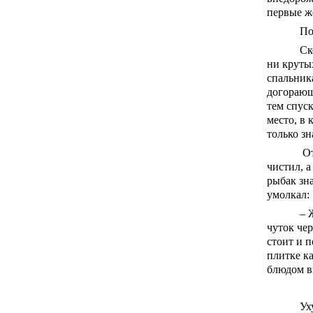
первые же
По
Ск
ни круты
спальника
догорающ
тем спуск
место, в 
только зн
От
чистил, а
рыбак зна
умолкал:
– 
чуток чер
стоит и п
плитке ка
блюдом в
Ух