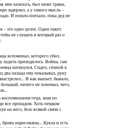
как мне казалось, был ниже травы,
ри задерзил, а у самого мысль –
 надо. И пошло-поехало, пока дед не
я – это одно целое. Один пакет.
чтобы не слушать в который раз о
:
емца вспоминал, которого убил.
у ходить
приходилось. Война, сам
 немца наткнулся. Сидел, спиной к
ц два пальца ему показывал, руку
 выстрелил... И как выпьет, бывало,
ь большой, ничего не понимал, чего,
в...
ь воспоминания отца, зная по
ади все пропадом. Хоть пешком
ув на него, безо всякой связи с
 брови нарисованы... Кукла и есть