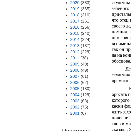
стульчике
2020
(363)
зеленого 
2019
(365)
пристальн
2018
(310)
что отец
2017
(261)
своего де
2016
(256)
помнил, н
2015
(240)
нем говор
2014
(224)
вспоминал
2013
(187)
так он п
2012
(229)
да на кон
2011
(38)
обосновал
2009
(49)
Де
2008
(49)
стульчике
2007
(61)
дремотны
2006
(62)
– 
2005
(180)
бросать 
2004
(129)
которого
2003
(63)
каски фаш
2002
(75)
жить захо
2001
(8)
полоснет.
слов в ми
сказал...
Навигация