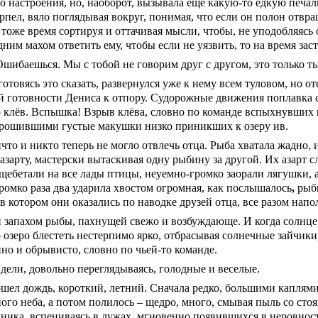
го настроения, но, наоборот, вызывала еще какую-то едкую печ
рпел, вяло поглядывая вокруг, понимая, что если он полон отвращ
в тоже время сортируя и оттачивая мысли, чтобы, не уподобляяс
дним махом ответить ему, чтобы если не уязвить, то на время зас
Ошибаешься. Мы с тобой не говорим друг с другом, это только ты
готовясь это сказать, развернулся уже к нему всем туловом, но от
й готовности Дениса к отпору. Судорожные движения поплавка с
о клёв. Вспышка! Взрыв клёва, словно по команде вспыхнувших
рошившими густые макушки низко приникших к озеру ив.
что и никто теперь не могло отвлечь отца. Рыба хватала жадно, 
азарту, мастерски вытаскивая одну рыбину за другой. Их азарт сл
щебетали на все лады птицы, неуемно-громко заорали лягушки, а
громко раза два ударила хвостом огромная, как послышалось
,
рыби
 в котором они оказались по наводке друзей отца, все разом нап
и запахом рыбы, пахнущей свежо и возбуждающе. И когда солнце
 озеро блестеть нестерпимо ярко, отбрасывая солнечные зайчики
но и обрывисто, словно по чьей-то команде.
дели, довольно переглядываясь, голодные и веселые.
шел дождь, короткий, летний. Сначала редко, большими каплями
ого неба, а потом полилось – щедро, много, смывая пыль со сто
ника, вспениваясь в лужах, мгновенно появившихся в неровност