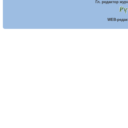
Гл. редактор жу
WEB-реда