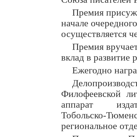
Премия присужд
начале очередног
осуществляется ч
Премия вручает
вклад в развитие 
Ежегодно награ
Делопроизвод
Филофеевской ли
аппарат издат
Тобольско-Тю
региональное отд