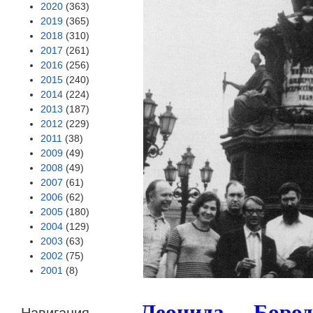
2020
(363)
2019
(365)
2018
(310)
2017
(261)
2016
(256)
2015
(240)
2014
(224)
2013
(187)
2012
(229)
2011
(38)
2009
(49)
2008
(49)
2007
(61)
2006
(62)
2005
(180)
2004
(129)
2003
(63)
2002
(75)
2001
(8)
Леонида Бород
Навигация