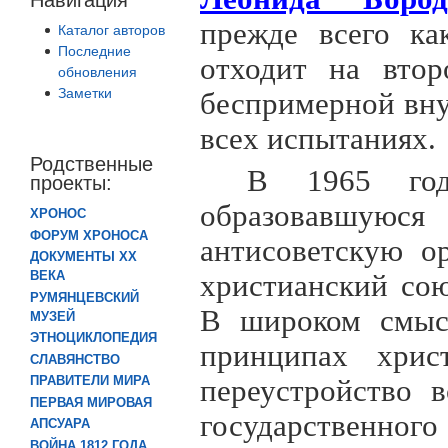
прежде всего ка
Каталог авторов
Последние
отходит на втор
обновления
Заметки
беспримерной вну
всех испытаниях.
Родственные
В 1965 год
проекты:
образовавшую
ХРОНОС
ФОРУМ ХРОНОСА
антисоветскую о
ДОКУМЕНТЫ XX
ВЕКА
христианский со
РУМЯНЦЕВСКИЙ
В широком смысл
МУЗЕЙ
ЭТНОЦИКЛОПЕДИЯ
принципах христ
СЛАВЯНСТВО
ПРАВИТЕЛИ МИРА
переустройство 
ПЕРВАЯ МИРОВАЯ
государственного
АПСУАРА
ВОЙНА 1812 ГОДА