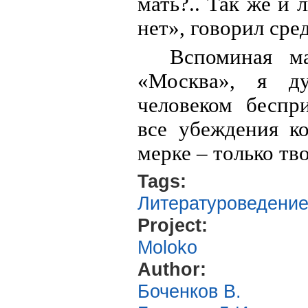
мать?.. Так же и 
нет», говорил сре
Вспоминая м
«Москва», я д
человеком беспр
все убеждения к
мерке – только тво
Tags:
Литературоведени
Project:
Moloko
Author:
Боченков В.