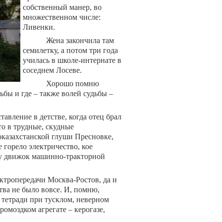
собственный манер, во
множественном числе:
Ливенки.
Жена закончила там
семилетку, а потом три года
училась в школе-интернате в
соседнем Лосеве.
Хорошо помню
ьбы и где – также волей судьбы –
авление в детстве, когда отец брал
то в трудные, скудные
роказахстанской глуши Пресновке,
е горело электричество, кое
гу движок машинно-тракторной
ектропередачи Москва-Ростов, да и
тва не было вовсе. И, помню,
 тетради при тусклом, неверном
омоздком агрегате – керогазе,