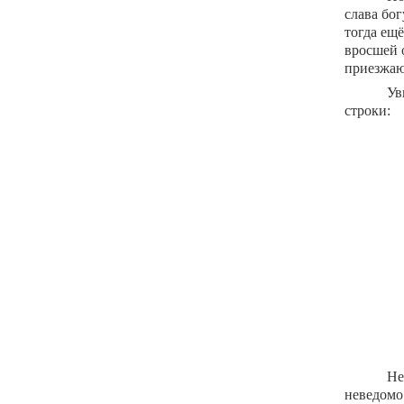
слава бо
тогда ещ
вросшей о
приезжаю
Ув
строки:
Не
неведомо.