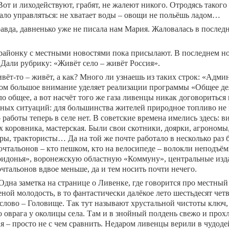
Вот и лиходействуют, грабят, не жалеют никого. Отродясь такого
тало управляться: не хватает воды – овощи не польёшь ладом…
авда, давненько уже не писала нам Мария. Жаловалась в последн
районку с местными новостями пока присылают. В последнем н
 Дали рубрику: «Живёт село – живёт Россия».
вёт-то – живёт, а как? Много ли узнаешь из таких строк: «Адми
ом большое внимание уделяет реализации программы «Общее дело
ло общее, а вот насчёт того же газа ливенцы никак договориться 
ных ситуаций: для большинства жителей природное топливо не по
 работы теперь в селе нет. В советские времена имелись здесь: в
х коровника, мастерская. Были свои скотники, доярки, агрономы
ры, трактористы… Да на той же почте работало в несколько раз б
очтальонов – кто пешком, кто на велосипеде – волокли неподъём
идонья», воронежскую областную «Коммуну», центральные изда
чтальонов вдвое меньше, да и тем носить почти нечего.
дна заметка на странице о Ливенке, где говорится про местный 
ной молодость, в то фантастически далёкое лето шестьдесят четв
слово – Головище. Так тут называют хрустальной чистоты ключ,
о оврага у околицы села. Там и в знойный полдень свежо и прох
ая – просто не с чем сравнить. Недаром ливенцы верили в чудод