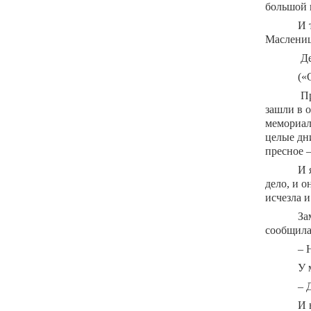
большой 
И 
Маслениц
Де
(«
Пр
зашли в 
мемориаль
целые дни
пресное –
И 
дело, и о
исчезла и
За
сообщила
– 
У 
– 
И 