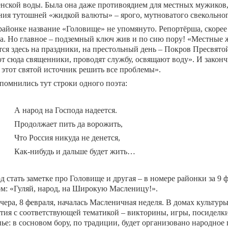
нской воды. Была она даже противоядием для местных мужиков
ния тутошней «жидкой валюты» – ярого, мутноватого свекольног
районке название «Головище» не упомянуто. Репортёрша, скорее 
а. Но главное – подземный ключ жив и по сию пору! «Местные ж
ся здесь на праздники, на престольный день – Покров Пресвято
т сюда священники, проводят службу, освящают воду». И закончи
 этот святой источник решить все проблемы».
помнились тут строки одного поэта:
А народ на Господа надеется.
Продолжает пить да ворожить,
Что Россия никуда не денется,
Как-нибудь и дальше будет жить…
д стать заметке про Головище и другая – в номере районки за 9 
ом: «Гуляй, народ, на Широкую Масленицу!».
чера, 8 февраля, началась Масленичная неделя. В домах культур
тия с соответствующей тематикой – викторины, игры, посиделки
нье: в сосновом бору, по традиции, будет организовано народно