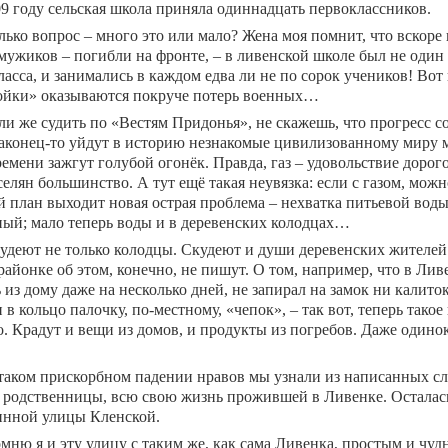
09 году сельская школа приняла одиннадцать первоклассников.
лько вопрос – много это или мало? Жена моя помнит, что вскоре 
мужиков – погибли на фронте, – в ливенской школе был не один 
асса, и занимались в каждом едва ли не по сорок учеников! Вот
ойки» оказываются покруче потерь военных…
ли же судить по «Вестям Придонья», не скажешь, что прогресс 
наконец-то уйдут в историю незнакомые цивилизованному миру 
емени зажгут голубой огонёк. Правда, газ – удовольствие дорого
селян большинство. А тут ещё такая неувязка: если с газом, можн
й план выходит новая острая проблема – нехватка питьевой вод
ый; мало теперь воды и в деревенских колодцах…
удеют не только колодцы. Скудеют и души деревенских жителей
районке об этом, конечно, не пишут. О том, например, что в Лив
 из дому даже на несколько дней, не запирал на замок ни калито
 в кольцо палочку, по-местному, «чепок», – так вот, теперь так
о. Крадут и вещи из домов, и продукты из погребов. Даже одино
таком прискорбном падении нравов мы узнали из написанных сл
родственницы, всю свою жизнь прожившей в Ливенке. Осталась 
инной улицы Кленской.
мню я и эту улицу с таким же, как сама Ливенка, простым и чуд