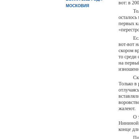
вот: в 20
МОСКОВИЯ
То
осталось 
первых кл
«перестр
Ес
вот-вот 
скором вр
то среди 
на первы
изношенн
Ск
Только в 
отлучаясь
вставляли
воровств
жалеют.
О 
Нининой 
конце дл
По