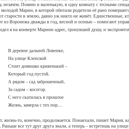
гу, незачем. Помню и маленькую, в одну комнату с тесными сенц
ё молодой Марии, в которой обитали родители её рано помершего
т старости в землю, давно уж никто не живёт. Единственные, кт
т из Воронежа дважды в год, весной и осенью – помогают управ
идел я на конверте Мариин адрес, тронувший душу, и экспромто
В деревне дальней Ливенке,
На улице Кленской
Стоит домишко кривенький –
Который год пустой.
А рядом – сад заброшенный,
За садом – косогор.
С него скатилась в прошлое
Жизнь, замерла с тех пор…
т, жизнь-то, конечно, продолжается. Понаехали, пишет Мария, ка
 Раньше все тут друг друга знали, а теперь – встретишь на улице 