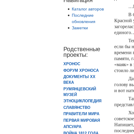
…Н
Каталог авторов
В 
Последние
Красной у
обновления
загорелас
Заметки
единого
Те
если бы 
Родственные
времени 
проекты:
памяти, 
ХРОНОС
«маяк» в 
стоило л
ФОРУМ ХРОНОСА
ДОКУМЕНТЫ XX
Да
ВЕКА
голову в
РУМЯНЦЕВСКИЙ
и вот нат
МУЗЕЙ
Та
ЭТНОЦИКЛОПЕДИЯ
представл
СЛАВЯНСТВО
Хо
ПРАВИТЕЛИ МИРА
советское
ПЕРВАЯ МИРОВАЯ
Напишет, 
АПСУАРА
последне
ВОЙНА 1812 ГОДА