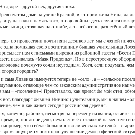
а дворе – другой век, другая эпоха.
бревенчатом доме на улице Красной, в котором жила Нина, давн
лицу назвали в память того, что до войны здесь случился пожар
ь мельница, стоявшая на отшибе, а от неё огонь, разнесённый вет
…
перь, по прошествии почти пяти десятков лет, мы с женой ничего
не одна помнящая свою воспитанницу бывшая учительница Лосев
присылает нам с письмами вырезки из районной газеты «Вести 
газета называлась «Маяк Придонья». Но в перестроечную эйфор
заголовке почему-то сочли неугодным. Хотя, если подумать, чем
и огород городить?
 и сама Ливенка именуется теперь не «село», а – «сельское пос
ыдуманное, отдающее чем-то зэковским административное наиме
е вам – «поселение»! Представляю, как ярился бы мой отец, обзо
к вот, благодаря бывшей Нининой учительнице, мы в нашем «б
ение, чем и как живёт сегодня российская деревня.
тя, конечно, районка, несмотря на перемену названия, остаётся 
 время, и, понятное дело, печатает всё с оглядкой на местную 
например, что сейчас большинство ливенских жителей – старики,
е время ощущается некоторое улучшение демографической ситуа