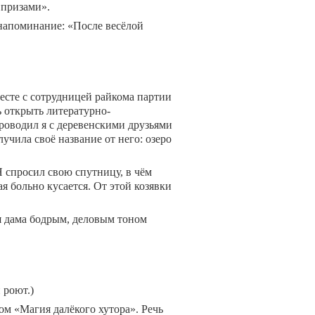
 призами».
е напоминание: «После весёлой
сте с сотрудницей райкома партии
ь открыть литературно-
проводил я с деревенскими друзьями
лучила своё название от него: озеро
Я спросил свою спутницу, в чём
рая больно кусается. От этой козявки
ая дама бодрым, деловым тоном
 роют.)
ом «Магия далёкого хутора». Речь