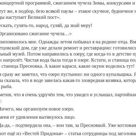
концертной программой, сжиганием чучела Зимы, конкурсами и
тут же, в подбор, безо всякой паузы – этакое скучное, буднично
ы наступает Великий пост».
скать, гулять-то, народ, гуляй, да знай меру!
Организовано сжигание чучела…»
ипомнилось мне. Однажды летом побывал я на родине отца. Вме
отцовский дом, где уже делали ремонт и реставрацию: готовилис
ный музей. Потом направились к озеру, где когда-то в детстве 
 напролёт. Чистая вода была тогда в озере. Кстати, и станица по
 станица Пресновка. А какие караси, какие окуни водились тут!
я сразу же заметил, что озеро пустынно: ни одного купальщика. 
на сказала, что в воде завелась какая-то зловредная козявка, кото
 рыба.
метив, что я очень удручён тем, что увидел и услышал, партийн
:
Ничего, мы организуем новое озеро.
меня от удивления вытянулось лицо.
Да-да, – подтвердила она, – вон там, за Пресновкой. Уже котлован
вот ещё из «Вестей Придонья» – статья сотрудницы под заголовк