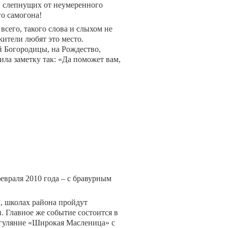
, слепнущих от неумеренного
о самогона!
всего, такого слова и слыхом не
ители любят это место.
й Богородицы, на Рождество,
ла заметку так: «Да поможет вам,
февраля 2010 года – с бравурным
ы, школах района пройдут
. Главное же событие состоится в
е гуляние «Широкая Масленица» с