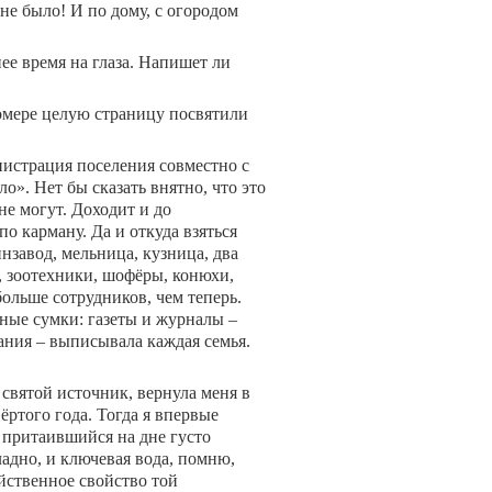
 не было! И по дому, с огородом
ее время на глаза. Напишет ли
омере целую страницу посвятили
нистрация поселения совместно с
». Нет бы сказать внятно, что это
не могут. Доходит и до
 карману. Да и откуда взяться
инзавод, мельница, кузница, два
, зоотехники, шофёры, конюхи,
ольше сотрудников, чем теперь.
ные сумки: газеты и журналы –
ния – выписывала каждая семья.
святой источник, вернула меня в
ёртого года. Тогда я впервые
 притаившийся на дне густо
ладно, и ключевая вода, помню,
ейственное свойство той