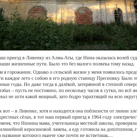
аш приезд в Ливенку из Алма-Аты, где Нина оказалась волей суд
наши жизненные пути. Было это без малого полвека тому назад.
м я горожанин. Однако о сельской жизни у меня появилось предст
ти каждое лето с собою в его родную станицу Пресновку. Было э
нные годы. Но даже тогда в далёкой, затерянной в степной севе
избах – пусть не постоянно, по нескольку часов в сутки, но всё ж
вал не ахти какой мощный, зато бодро тарахтящий на всю окру
к вот – в Ливенке, хотя и находится она поблизости от линии эл
крестных сёлах, в тот наш первый приезд в 1964 году электричес
 меня, что Нинина мама, учительница местной школы, проверяла
илинейной керосиновой лампы, а еду готовила на допотопном, гр
о название которого нынче уже почти не встретишь…