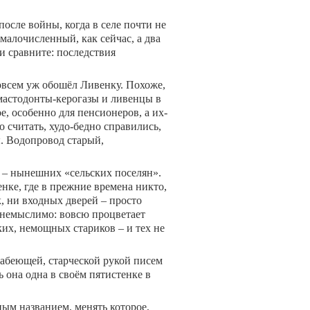
после войны, когда в селе почти не
малочисленный, как сейчас, а два
 и сравните: последствия
совсем уж обошёл Ливенку. Похоже,
мастодонты-керогазы и ливенцы в
е, особенно для пенсионеров, а их-
о считать, худо-бедно справились,
ы. Водопровод старый,
 – нынешних «сельских поселян».
енке, где в прежние времена никто,
к, ни входных дверей – просто
ое немыслимо: вовсю процветает
ких, немощных стариков – и тех не
абеющей, старческой рукой писем
она одна в своём пятистенке в
ным названием, менять которое,