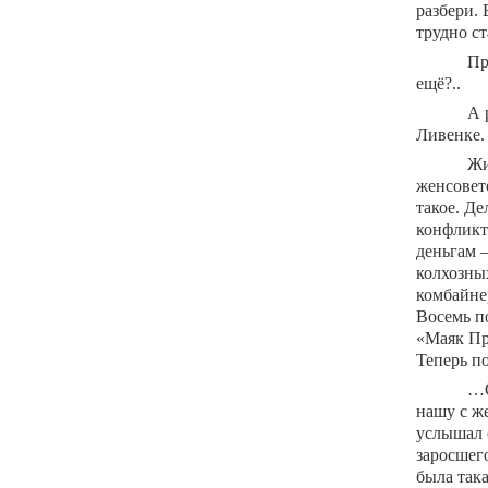
разбери. 
трудно с
Пр
ещё?..
А 
Ливенке.
Жи
женсовет
такое. Де
конфликт
деньгам –
колхозны
комбайне
Восемь п
«Маяк Пр
Теперь по
…О
нашу с же
услышал 
заросшег
была так