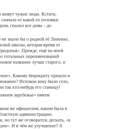
о живут чужие люди. Кстати,
: сначала от какой-то поломки
ром, спалил все дома – до
 не знали бы о родной её Ливенке,
ской школы, которая время от
Придонья». Прежде, ещё на моей
ию тотальных переименований
 новое название лучше старого, и
еление». Какому бюрократу пришло в
нование? Испокон веку было село,
ви так кто-нибудь его станицу!
лижнем зарубежье» имеем
таким же официозом, каким была в
и областную администрацию.
 но тут же оговорится, дескать, «в
ции». И в чём же улучшение? А