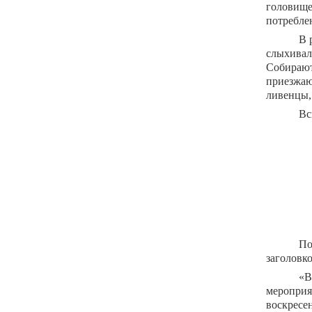
головище
потребле
В 
слыхивал
Собирают
приезжаю
ливенцы,
Вс
По
заголовк
«В
мероприя
воскресе