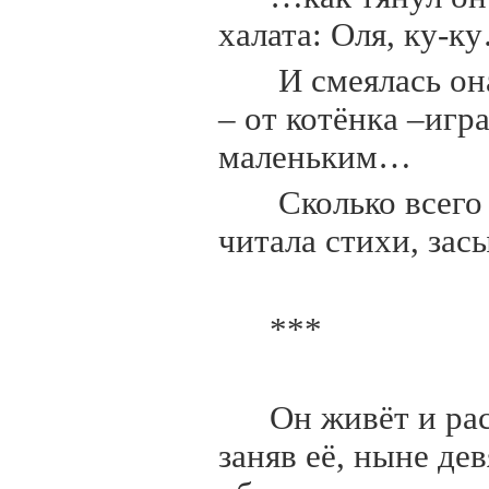
халата: Оля, ку-к
И смеялась она
– от котёнка –игр
маленьким…
Сколько всего 
читала стихи, зас
***
Он живёт и рас
заняв её, ныне дев