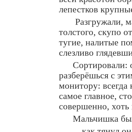
лепестков крупные
Разгружали, м
толстого, скупо о
тугие, налитые по
слезливо глядевши
Сортировали: о
разберёшься с эти
монитору: всегда 
самое главное, ст
совершенно, хоть 
Мальчишка был
…как тянул он