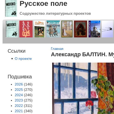
Русское поле
Содружество литературных проектов
Вы здесь
Главная
Ссылки
Александр БАЛТИН. М
О проекте
Подшивка
2026
(146)
2025
(270)
2024
(246)
2023
(275)
2022
(311)
2021
(340)