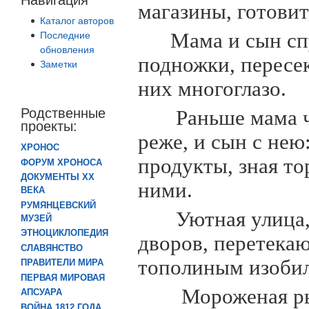
магазины, готови
Каталог авторов
Мама и сын сп
Последние
обновления
подножки, пересек
Заметки
них многоглазо.
Родственные
Раньше мама ч
проекты:
реже, и сын с нею
ХРОНОС
продукты, зная то
ФОРУМ ХРОНОСА
ДОКУМЕНТЫ XX
ними.
ВЕКА
РУМЯНЦЕВСКИЙ
Уютная улица,
МУЗЕЙ
ЭТНОЦИКЛОПЕДИЯ
дворов, перетекаю
СЛАВЯНСТВО
тополиным изобил
ПРАВИТЕЛИ МИРА
ПЕРВАЯ МИРОВАЯ
Мороженая рыб
АПСУАРА
ВОЙНА 1812 ГОДА