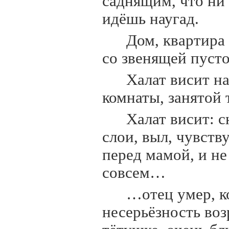
саднящим, что ни 
идёшь наугад.
Дом, квартира 
со звенящей пуст
Халат висит н
комнаты, занятой 
Халат висит: с
слои, выл, чувств
перед мамой, и не
совсем…
…отец умер, ко
несерьёзность воз