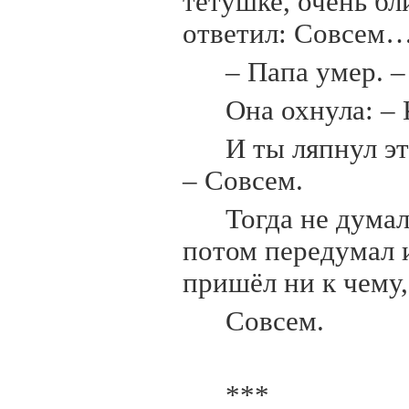
тётушке, очень бл
ответил: Совсем
– Папа умер. –
Она охнула: – 
И ты ляпнул э
– Совсем.
Тогда не думал
потом передумал и
пришёл ни к чему,
Совсем.
***