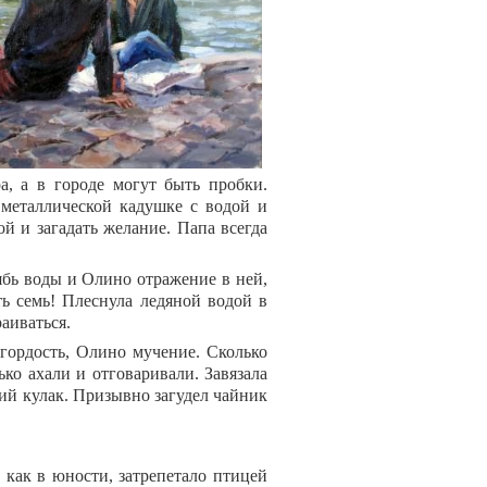
а, а в городе могут быть пробки.
металлической кадушке с водой и
ой и загадать желание. Папа всегда
ябь воды и Олино отражение в ней,
ать семь! Плеснула ледяной водой в
раиваться.
 гордость, Олино мучение. Сколько
ько ахали и отговаривали. Завязала
кий кулак. Призывно загудел чайник
 как в юности, затрепетало птицей