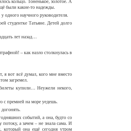
лось кольцо. Тоненькое, золотое. А
 ещё были какие-то надежды.
 у одного научного руководителя.
оей студентке Татьяне. Детей долго
надцать лет назад…
штрафной! – как назло столкнулась в
, я вот всё думал, кого мне вместо
том загремел.
е билеты купили… Неужели некого,
то с премией на море уедешь.
 догонять.
годняшних событий, а она, будто со
 потоку, а зачем – не знала сама. И
, который она ещё сегодня утром