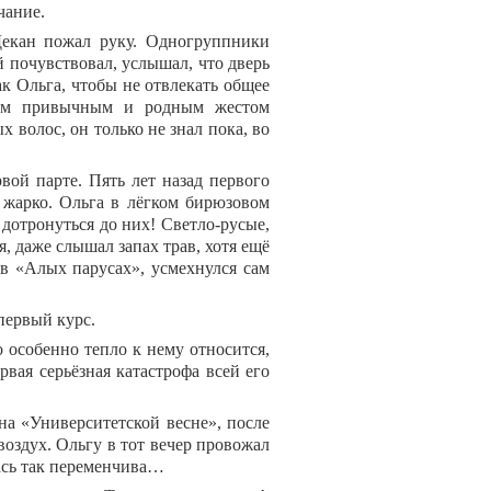
чание.
Декан пожал руку. Одногруппники
й почувствовал, услышал, что дверь
ак Ольга, чтобы не отвлекать общее
ким привычным и родным жестом
х волос, он только не знал пока, во
вой парте. Пять лет назад первого
 жарко. Ольга в лёгком бирюзовом
 дотронуться до них! Светло-русые,
, даже слышал запах трав, хотя ещё
 в «Алых парусах», усмехнулся сам
первый курс.
о особенно тепло к нему относится,
рвая серьёзная катастрофа всей его
на «Университетской весне», после
оздух. Ольгу в тот вечер провожал
лась так переменчива…