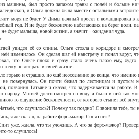
из машины, был просто запахом травы с полей и больше нич
калейдоскоп, и Ольга должна была вместе с остальными встроитс
ачит, моря не будет. У Димы важный проект и командировка в ко
ебный год. И не будет бесконечно набегающих на берег волн, п
 не будет малыша, новой жизни, а значит – ожидания чуда.
*
твей увидел её со спины. Ольга стояла в коридоре и смотрел
 ней изменилось. Он сделал шаг ей навстречу и понял вдруг, ч
овал, что Ольге плохо и сразу стало очень плохо ему, будто
ю точку невозврата в своей жизни.
ло горько и страшно, но ещё неосознанно до конца, что именно
 не повернулась. Он почти бежал по лестницам и пустым к
й, позвонил Татьяне и сказал, что задерживается на работе. В 
ло народу. Матвей долго смотрел на воду и было в ней так мно
зникло то ощущение бесконечности, от которого стынет всё внутр
Матвей, что случилось?! Почему так поздно? Я звонила тебе, ты 
Тань, я же сказал, на работе форс-мажор. Соня спит?
Спит уже, ждала, что ты уложишь. А что за форс-мажор? Проверк
что-то случилось!