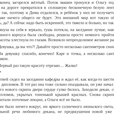
конец загорелся жёлтый. Поток машин тронулся и Ольгу под
 на дороге превратился в сплошную бесконечную белую ленту
е так, поэтому и Дима отдалился, и ребёнок у них не получаетс
же ничего общего не будет. Это внешний мир вот такую об
, да? А сейчас надо быть искренней, это тяжело и больно, но та
янула на себя в зеркало, тушь потекла, на заседание лучше, на
авного корпуса была свободна, решила просто немного пройти
асоты хлестнула по глазам. Возникло непреодолимое желание рас
Девушка, да вы что?! Давайте просто несколько сантиметров сни
За девушку спасибо, конечно! Каре и точка, а несколько сан
акон.
Первый раз такую красоту отрезаю… Жалко!
*
твей сидел на заседании кафедры и ждал её, как когда-то шест
дипломов. В тот раз она тоже сильно опаздывала, он уже начал в
го нового скрипа двери сердце гулко билось. Заходили декан, 
пломов, укрытых тоненькой крышей красных. Снова скрипн
читали поточные лекции, а Ольги всё не было.
не было ничего вокруг, ни яркого солнечного июньского света
ельной речи любимого декана, не предвкушения новой уже 