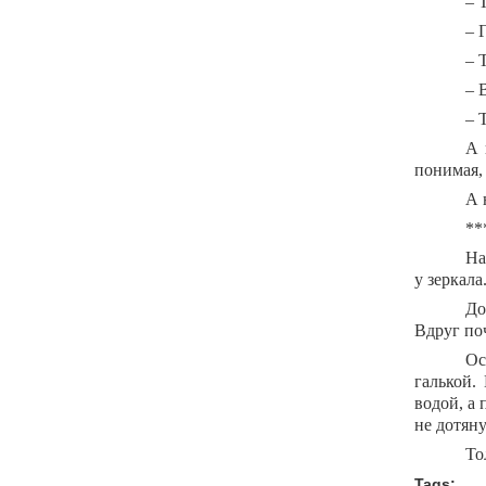
– 
– 
– 
– 
– 
А 
понимая, 
А 
**
На
у зеркал
До
Вдруг поч
Ос
галькой.
водой, а 
не дотяну
То
Tags: