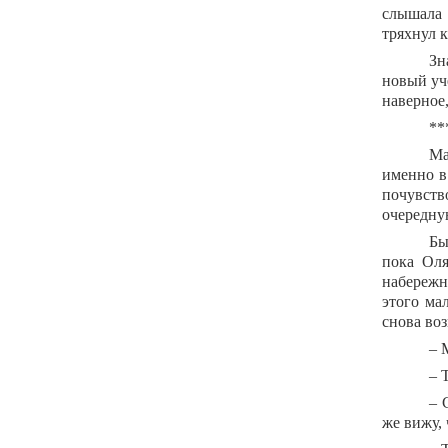
слышала 
тряхнул 
Зн
новый уч
наверное,
**
Ма
именно в
почувств
очередну
Бы
пока Оля
набережно
этого ма
снова во
– 
– 
– 
же вижу, 