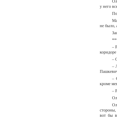
Ол
у него вс
По
Ма
не было, 
За
**
– 
коридоре
– 
– 
Пашкевич
– 
кроме ме
– 
Ол
Ол
стороны, 
вот бы в