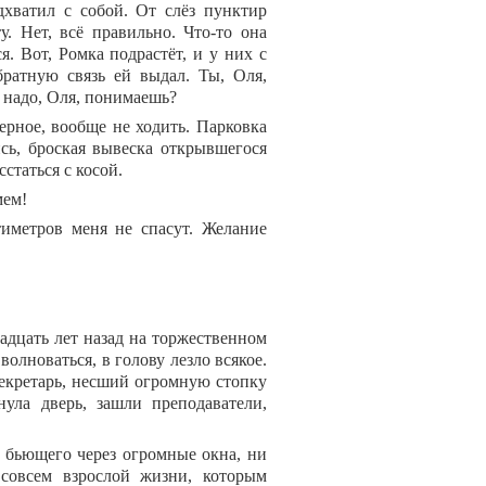
хватил с собой. От слёз пунктир
. Нет, всё правильно. Что-то она
я. Вот, Ромка подрастёт, и у них с
ратную связь ей выдал. Ты, Оля,
к надо, Оля, понимаешь?
верное, вообще не ходить. Парковка
сь, броская вывеска открывшегося
статься с косой.
мем!
тиметров меня не спасут. Желание
надцать лет назад на торжественном
олноваться, в голову лезло всякое.
секретарь, несший огромную стопку
ула дверь, зашли преподаватели,
, бьющего через огромные окна, ни
совсем взрослой жизни, которым