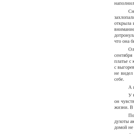
наполнил
Сн
захлопал
открыла 
внимани
дотронула
что она б
Ол
сентября
платье с
с выгоре
не видел
себе.
А 
У 
он чувст
жизни. В
По
духоты а
домой не