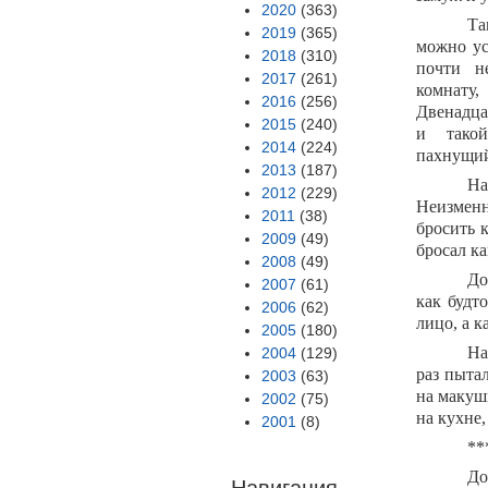
2020
(363)
Та
2019
(365)
можно ус
2018
(310)
почти н
2017
(261)
комнат
2016
(256)
Двенадца
2015
(240)
и тако
2014
(224)
пахнущий
2013
(187)
На
2012
(229)
Неизменн
2011
(38)
бросить 
2009
(49)
бросал к
2008
(49)
До
2007
(61)
как будт
2006
(62)
лицо, а к
2005
(180)
На
2004
(129)
раз пыта
2003
(63)
на макушк
2002
(75)
на кухне,
2001
(8)
**
До
Навигация