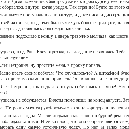
ьга и Дима поженились быстро, уже на втором курсе у неё появи
е оборвалось внутри, когда увидел. Так странно! Будто до этого
том вместе поступали в аспирантуру и даже писали диссертации
твей женился, когда ему было уже чуть больше тридцати, на св
а год назад появилась долгожданная Сонечка.
седание подходило к концу, а дверь тревожно молчала, как шест
*
Руднева, ты даёшь! Косу отрезала, на заседание не явилась. Тебе 
 с заведующим.
Олег Петрович, ну простите меня, в пробку попала.
Ладно врать своим ребятам. Что случилось-то? А штрафной будет
а в приемную кампанию привлечь! Он, видишь ли, с аппендици
Олег Петрович, так ведь я в отпуск собиралась на море! Уж
ня?!
Руднева, не обсуждается. Билеты поменяешь на конец августа. За
ег Петрович махнул рукой кому-то в конце коридора и поспешил
ьга осталась одна. Мысли лодками скользили по бурной реке се
наблюдала за ними. И ей казалось, что она сопротивляется этому
ыбрать одну самую устойчивую лодку. Но нет. И запах моря