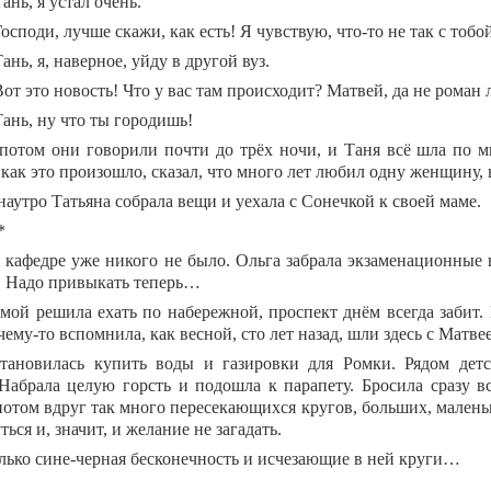
Тань, я устал очень.
Господи, лучше скажи, как есть! Я чувствую, что-то не так с тобо
Тань, я, наверное, уйду в другой вуз.
Вот это новость! Что у вас там происходит? Матвей, да не роман
Тань, ну что ты городишь!
потом они говорили почти до трёх ночи, и Таня всё шла по 
как это произошло, сказал, что много лет любил одну женщину, 
наутро Татьяна собрала вещи и уехала с Сонечкой к своей маме.
*
 кафедре уже никого не было. Ольга забрала экзаменационные 
а. Надо привыкать теперь…
мой решила ехать по набережной, проспект днём всегда забит. 
ему-то вспомнила, как весной, сто лет назад, шли здесь с Матве
тановилась купить воды и газировки для Ромки. Рядом детс
 Набрала целую горсть и подошла к парапету. Бросила сразу вс
потом вдруг так много пересекающихся кругов, больших, маленьк
ться и, значит, и желание не загадать.
лько сине-черная бесконечность и исчезающие в ней круги…