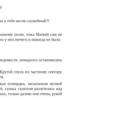
й!
 ли у тебя часом служебный?!
минному полю, пока Матвей сам не
но у них ничего и никогда не было.
ведомости, ненадолго остановилась
Крутой спуск по частному сектору.
ем.
кая площадка, засыпанная мелкой
ё, галька салютом разлетелась над
их, только далеко они очень, рукой