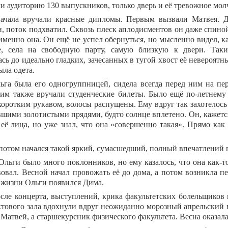
и аудиторию 130 выпускников, только дверь и её тревожное мол
ачала вручали красные дипломы. Первым вызвали Матвея. 
и, поток подхватил. Сквозь плеск аплодисментов он даже спино
именно она. Он ещё не успел обернуться, но мысленно видел, к
е, села на свободную парту, самую близкую к двери. Та
сь до идеально гладких, зачесанных в тугой хвост её невероятны
ыла одета.
ьга была его одногруппницей, сидела всегда перед ним на пер
 им также вручали студенческие билеты. Было ещё по-летнему
 коротким рукавом, волосы распущены. Ему вдруг так захотелось
вшими золотистыми прядями, будто солнце вплетено. Он, кажется
 её лица, но уже знал, что она «совершенно такая». Прямо как
потом начался такой яркий, сумасшедший, полный впечатлений 
Ольги было много поклонников, но ему казалось, что она как-т
вовал. Весной начал провожать её до дома, а потом возникла пе
 жизни Ольги появился Дима.
сле концерта, выступлений, крика факультетских болельщиков 
ктового зала вдохнули вдруг неожиданно морозный апрельский в
 Матвей, а старшекурсник физического факультета. Весна оказа