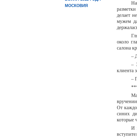
На
МОСКОВИЯ
разметки
делает н
мужем да
держалась
Гл
около гл
салона кр
– 
– 
клиента з
– 
**
Ма
вручении 
От каждо
синих ди
которые 
И 
вступит