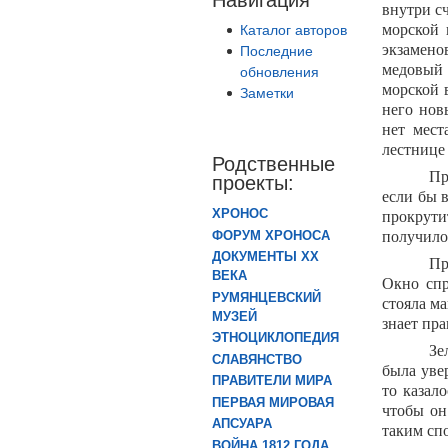
внутри сч
морской 
Каталог авторов
экзамено
Последние
медовый 
обновления
морской в
Заметки
него нов
нет мест
лестнице 
Родственные
Пр
проекты:
если бы 
ХРОНОС
прокрути
получилос
ФОРУМ ХРОНОСА
ДОКУМЕНТЫ XX
Пр
ВЕКА
Окно спр
РУМЯНЦЕВСКИЙ
стояла м
МУЗЕЙ
знает пра
ЭТНОЦИКЛОПЕДИЯ
Зе
СЛАВЯНСТВО
была увер
ПРАВИТЕЛИ МИРА
то казал
ПЕРВАЯ МИРОВАЯ
чтобы он
АПСУАРА
таким с
ВОЙНА 1812 ГОДА