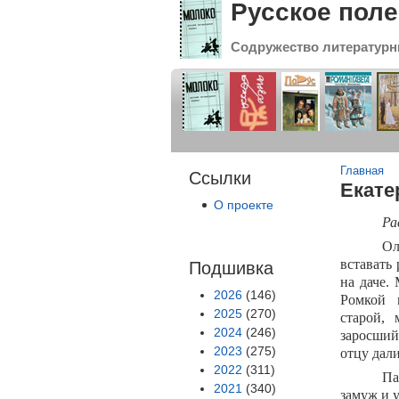
Русское поле
Содружество литературн
Вы зде
Главная
Ссылки
Екате
О проекте
Ра
Ол
вставать
Подшивка
на даче.
2026
(146)
Ромкой 
2025
(270)
старой,
2024
(246)
заросший
2023
(275)
отцу дали
2022
(311)
Па
2021
(340)
замуж и у