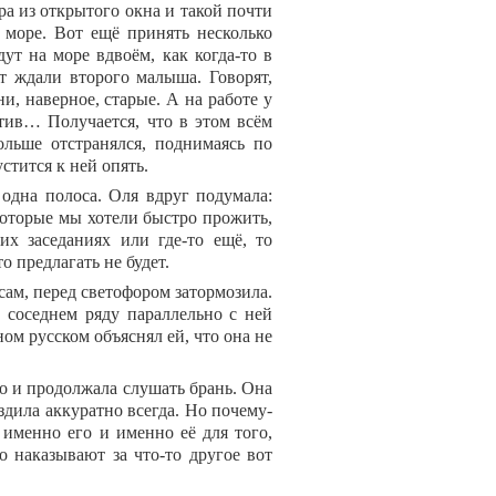
ра из открытого окна и такой почти
 море. Вот ещё принять несколько
дут на море вдвоём, как когда-то в
ет ждали второго малыша. Говорят,
и, наверное, старые. А на работе у
тив… Получается, что в этом всём
льше отстранялся, поднимаясь по
устится к ней опять.
 одна полоса. Оля вдруг подумала:
которые мы хотели быстро прожить,
их заседаниях или где-то ещё, то
о предлагать не будет.
ам, перед светофором затормозила.
 соседнем ряду параллельно с ней
ом русском объяснял ей, что она не
но и продолжала слушать брань. Она
ездила аккуратно всегда. Но почему-
 именно его и именно её для того,
о наказывают за что-то другое вот