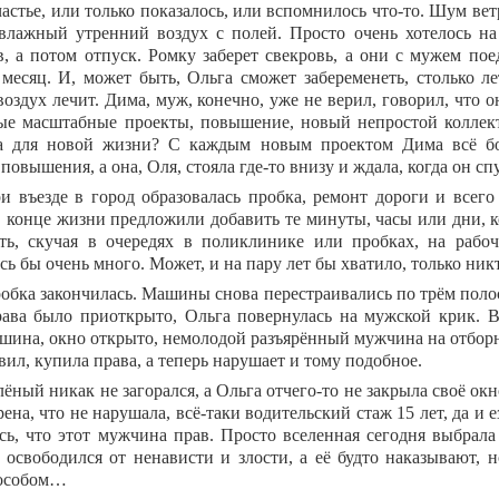
астье, или только показалось, или вспомнилось что-то. Шум вет
влажный утренний воздух с полей. Просто очень хотелось на
в, а потом отпуск. Ромку заберет свекровь, а они с мужем пое
месяц. И, может быть, Ольга сможет забеременеть, столько л
оздух лечит. Дима, муж, конечно, уже не верил, говорил, что он
ые масштабные проекты, повышение, новый непростой коллек
а для новой жизни? С каждым новым проектом Дима всё бо
повышения, а она, Оля, стояла где-то внизу и ждала, когда он сп
и въезде в город образовалась пробка, ремонт дороги и всего
в конце жизни предложили добавить те минуты, часы или дни, 
ть, скучая в очередях в поликлинике или пробках, на рабоч
ь бы очень много. Может, и на пару лет бы хватило, только никт
обка закончилась. Машины снова перестраивались по трём полос
ава было приоткрыто, Ольга повернулась на мужской крик. В
ашина, окно открыто, немолодой разъярённый мужчина на отборн
вил, купила права, а теперь нарушает и тому подобное.
лёный никак не загорался, а Ольга отчего-то не закрыла своё ок
ена, что не нарушала, всё-таки водительский стаж 15 лет, да и 
ось, что этот мужчина прав. Просто вселенная сегодня выбрала
 освободился от ненависти и злости, а её будто наказывают, н
пособом…