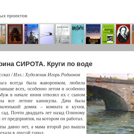
ых проектов
сь
рина СИРОТА. Круги по воде
ссказ / Илл.: Художник Игорь Родионов
ьга всегда была жаворонком, любила
 раньше всех, особенно летом и особенно
 Муж в начале июня отвозил их с сыном
на все летние каникулы. Дача была
 маленький домик – комната и кухня,
 сад. Почти двадцать лет назад Олиному
 от предприятия, на котором он работал.
пы давно нет, а мама второй раз вышла
ехала в другой город.