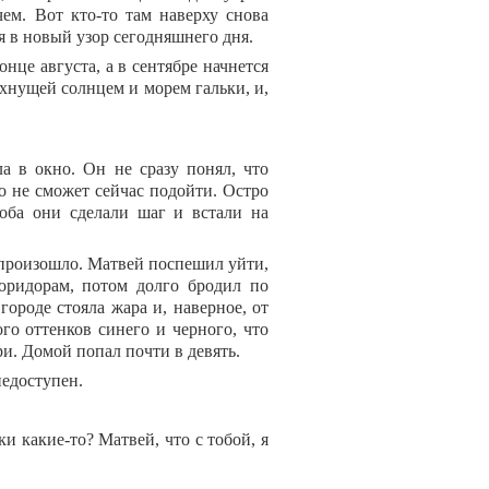
ем. Вот кто-то там наверху снова
я в новый узор сегодняшнего дня.
нце августа, а в сентябре начнется
ахнущей солнцем и морем гальки, и,
а в окно. Он не сразу понял, что
то не сможет сейчас подойти. Остро
 оба они сделали шаг и встали на
 произошло. Матвей поспешил уйти,
оридорам, потом долго бродил по
городе стояла жара и, наверное, от
го оттенков синего и черного, что
и. Домой попал почти в девять.
недоступен.
и какие-то? Матвей, что с тобой, я