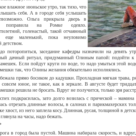
кое влажное июньское утро, так тихо, что
лышать себя. А в городе себя услышать
евозможно. Ольга прикрыла дверь в
у, поправила на Ромке одеяло.
тилетний, голенастый, такой отчаянный
й еще маленький, пока неуловимо
 детством.
до поторопиться, заседание кафедры назначили на девять утр
ый дачный ритуал, придуманный Олиным папой: подойти к 
камешек. Если пойдут круги по воде, то надо умыться этой вод
амешки так, что Олины желания обязательно исполнялись.
бежала прямо босиком до кадушки. Прохладная мягкая трава, р
о совсем юное, не такое, как в зеркале. В августе будет тридц
амешки решила не бросать. Вдруг не получится, только зря расст
спех подкрасилась, зато долго возилась с прической – мамина
лась отрезать длинные волосы, в салонах и парикмахерских тол
е хвост, из него заплела косу. Длинная, русая, толщиной в детс
 глянула на часы, надо бежать.
*
рога в город была пустой. Машина набирала скорость, и вдруг,