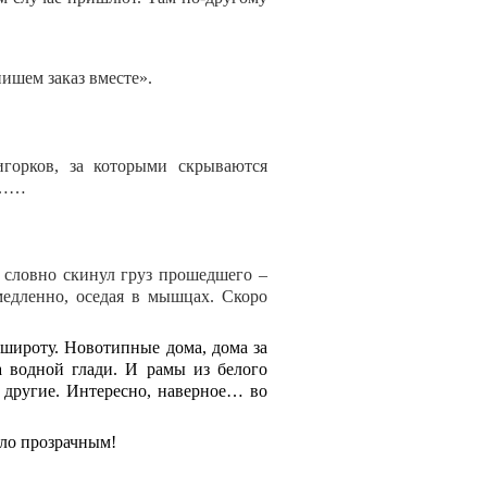
пишем заказ вместе».
горков, за которыми скрываются
………
 словно скинул груз прошедшего –
медленно, оседая в мышцах. Скоро
 широту. Новотипные дома, дома за
а водной глади. И рамы из белого
 другие. Интересно, наверное… во
ало прозрачным!