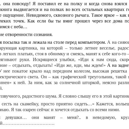
она повсюду! Я поставил ее на полку и когда снова взялся
, книга выдвигается и на полках во всех остальных квартирах 
е ощущение. Невидимого, сквозного рычага.
Такое яркое – как
леких точек. Как если бы ты вмиг прошел через все дома п
имся с неба…
 отворенности сознания.
 посылка так и лежала на столе перед компьютером.
А на сияю
арующая картинка, на которой – только летнее веселье, радос
 легких платьях, стоя в обнимку и смеясь, манят к себе кого-то 
ягивают руки. Искрящиеся улыбки, «Иди к нам сюда, скор
ние – отдыхать, отдыхать! «Иди же, иди, мы ждем!»
А
на задн
 нее покатое крыло над передним колесом, высокая решетка 
лектрического света. Он – как графический треугольник, такой
инен» к ней. За ним, как за солнечной шторкой, неясно разл
й.
еззвучного, радостного шума. Я словно слышу его в это
сесть на скамейку, просто приятно сидеть…» Кажется, вольеш
знаю. Я так озарен сейчас и хочется отдыхать со всеми ними.
девушки… они манят – меня?.. в неведомую, круж
ений…………………………….