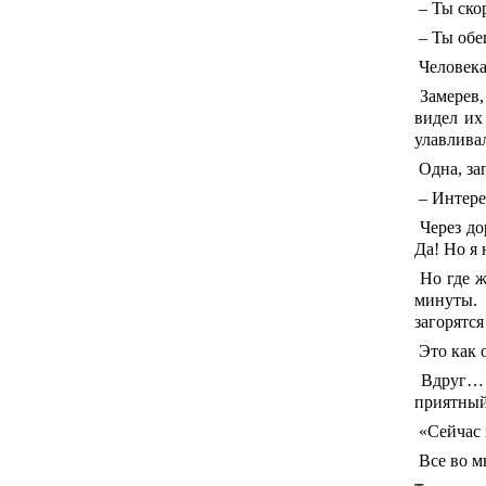
– Ты ско
– Ты обещ
Человека,
Замерев,
видел их
улавлива
Одна, за
–
Интере
Через до
Да! Но я 
Но где же
минуты. 
загорятся
Это как 
Вдруг… я
приятны
«Сейчас 
Все во м