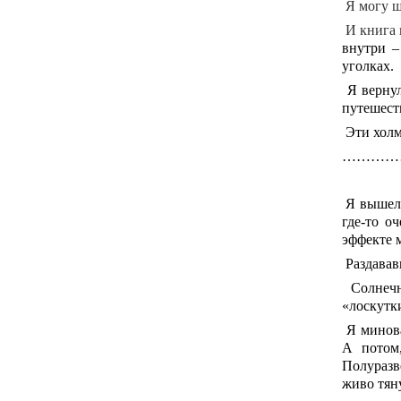
Я могу ш
И книга 
внутри –
уголках.
Я вернул
путешест
Эти хол
…………
Я вышел 
где-то о
эффекте 
Раздавав
Солнечны
«лоскут
Я минова
А потом
Полуразв
живо тян