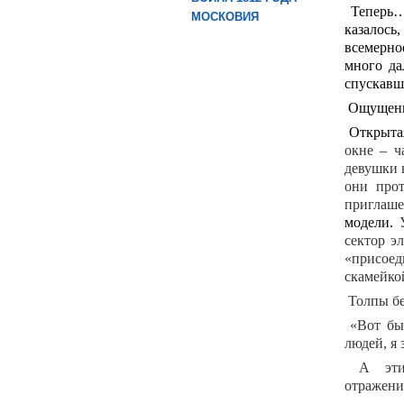
Теперь… 
МОСКОВИЯ
казалось
всемерно
много да
спускавш
Ощущение
Открытая
окне – ч
девушки в
они прот
приглаше
модели.
У
сектор э
«присоед
скамейко
Толпы б
«Вот бы 
людей, я 
А эти 
отраж