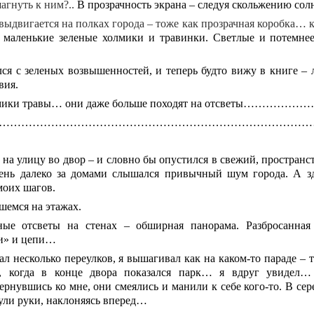
агнуть к ним?..
В
прозрачность экрана – следуя скольжению солн
выдвигается на полках города – тоже как прозрачная коробка… к
 маленькие зеленые холмики и травинки. Светлые и потемнее
ся с зеленых возвышенностей, и теперь будто вижу в книге – 
вия.
мики травы… они даже больше походят на отсветы…
……………………………………………………………………………
на улицу во двор – и словно бы опустился в свежий, простран
чень далеко за домами слышался привычный шум города. А зд
моих шагов.
шемся на этажах.
е отсветы на стенах – обширная панорама. Разбросанная 
ки» и цепи…
л несколько переулков, я вышагивал как на каком-то параде – 
, когда в конце двора показался парк… я вдруг увидел… 
ернувшись ко мне, они смеялись и манили к себе кого-то. В сер
ули руки, наклоняясь вперед…