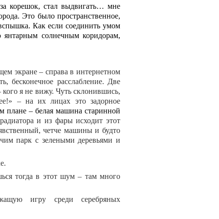
 за корешок, стал выдвигать… мне
города. Это было пространственное,
 вспышка. Как если соединить умом
о янтарным солнечным коридорам,
щем экране – справа в интернетном
ть, бесконечное расслабление. Две
– кого я не вижу. Чуть склонившись,
ее!» – на их лицах это задорное
ем плане – белая машина старинной
радиатора и из фары исходит этот
 явственный, четче машины и будто
ичим парк с зелеными деревьями и
й картинке.
ься тогда в этот шум – там много
ащую игру среди серебряных