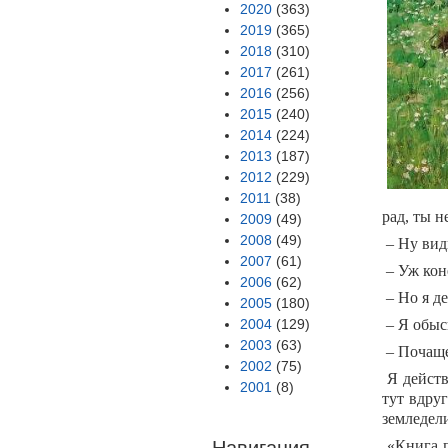
2020
(363)
2019
(365)
2018
(310)
2017
(261)
2016
(256)
2015
(240)
2014
(224)
2013
(187)
2012
(229)
2011
(38)
рад, ты н
2009
(49)
2008
(49)
– Ну види
2007
(61)
– Уж коне
2006
(62)
– Но я де
2005
(180)
2004
(129)
– Я обыск
2003
(63)
– Почаще
2002
(75)
Я действ
2001
(8)
тут вдруг
земледе
Навигация
«Книга п