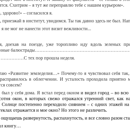
ится. Схитрим – я тут же переправлю тебе с нашим курьером».
здорово!» – согласился я.
 приезжай в институт, увидимся. Ты так давно здесь не был. На
я не мог не нанести этот визит вежливости...
, доехав на поезде, уже торопливо иду вдоль зеленых при
аменные балюстрады…………………………………………………
………С тех пор прошла неделя.
ю «Развитие земледелия…» Почему-то я чувствовал себя так,
 расправилось в облегчении. И усталость проходила приятно 
тся совсем?
 был у себя дома. Я встал перед окном
и видел город – во всю
сотня окон, в которых свежо отражался утренний свет, как н
. Солнце постепенно переходило сиянием – с одних этажей на
еклах отражается и мое окно? Но этого не различить.
 ощущаешь развернутость, распахнутость, и все словно разом ст
ил книгу…