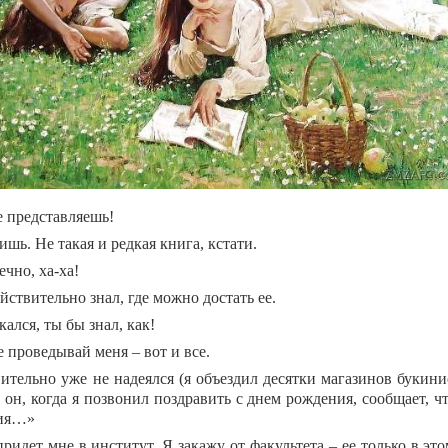
е представляешь!
шь. Не такая и редкая книга, кстати.
чно, ха-ха!
йствительно знал, где можно достать ее.
ался, ты бы знал, как!
 проведывай меня – вот и все.
ительно уже не надеялся (я объездил десятки магазинов букини
 он, когда я позвонил поздравить с днем рождения, сообщает, ч
лия…»
ридет мне в институт. Я закажу от факультета – ее только в э