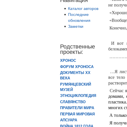
не получ
Каталог авторов
«Хорошо, 
Последние
«Вообще,
обновления
Заметки
Конечно, 
И вот я
Родственные
белок
проекты:
………………
ХРОНОС
ФОРУМ ХРОНОСА
…Я листа
ДОКУМЕНТЫ XX
все тело
ВЕКА
раствори
РУМЯНЦЕВСКИЙ
МУЗЕЙ
Сейчас я
ЭТНОЦИКЛОПЕДИЯ
домами, 
пластика
СЛАВЯНСТВО
многих ст
ПРАВИТЕЛИ МИРА
ПЕРВАЯ МИРОВАЯ
А только
АПСУАРА
Я получ
ВОЙНА 1812 ГОДА