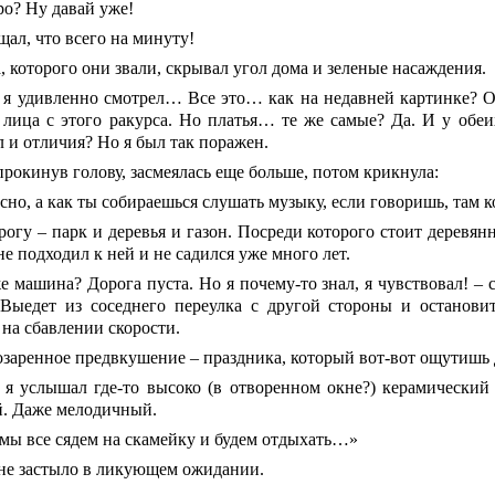
ро? Ну давай уже!
ал, что всего на минуту!
 которого они звали, скрывал угол дома и зеленые насаждения.
 я удивленно смотрел…
Все это… как на недавней картинке? 
 лица с этого ракурса. Но платья… те же самые? Да. И у обе
л и отличия? Но я был так поражен.
прокинув голову, засмеялась еще больше, потом крикнула:
сно, а как ты собираешься слушать музыку, если говоришь, там 
рогу – парк и деревья и газон. Посреди которого стоит деревян
не подходил к ней и не садился уже много лет.
 машина? Дорога пуста. Но я почему-то знал, я чувствовал! – с
Выедет из соседнего переулка с другой стороны и остановит
 на сбавлении скорости.
озаренное предвкушение – праздника, который вот-вот ощутишь 
 услышал где-то высоко (в отворенном окне?) керамический
й. Даже мелодичный.
мы все сядем на скамейку и будем отдыхать…»
не застыло в ликующем ожидании.