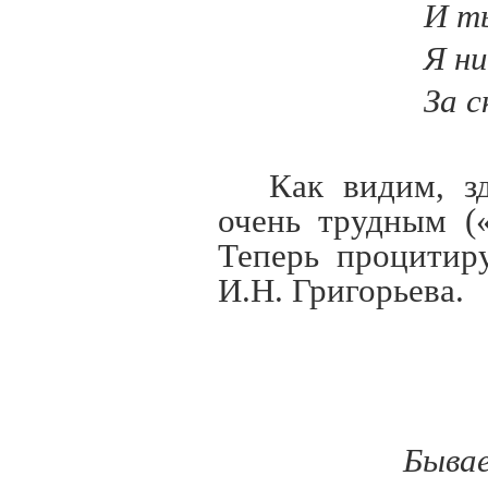
И т
Я ни
За 
Как видим, з
очень трудным (
Теперь процитир
И.Н. Григорьева.
Ли
Быва