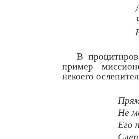
В процитиров
пример миссионе
некоего ослепител
Прям
Не м
Его 
Слеп