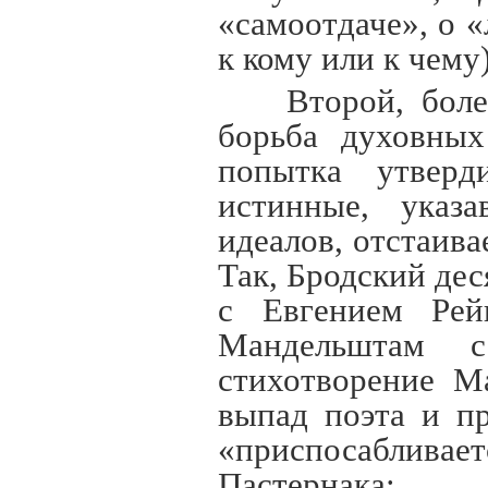
«самоотдаче», о «
к кому или к чему)
Второй, боле
борьба духовных
попытка утвер
истинные, указ
идеалов, отстаив
Так, Бродский де
с Евгением Рей
Мандельштам с
стихотворение М
выпад поэта и пр
«приспосабливае
Пастернака: