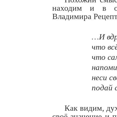
находим и в о
Владимира Рецепт
…И вдр
что вс
что са
напоми
неси св
подай 
Как видим, ду
своё значение и 