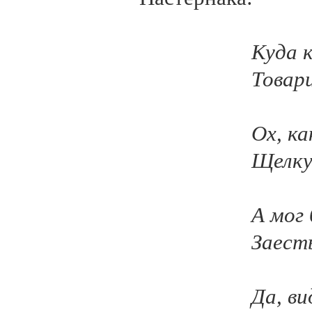
Куда 
Товар
Ох, к
Щелку
А мог
Заест
Да, ви