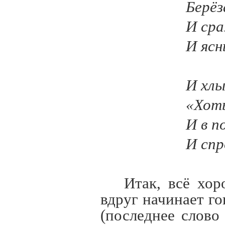
Берёз
И сра
И ясн
И хлы
«Хоть
И в п
И спр
Итак, всё хо
вдруг начинает г
(последнее слово