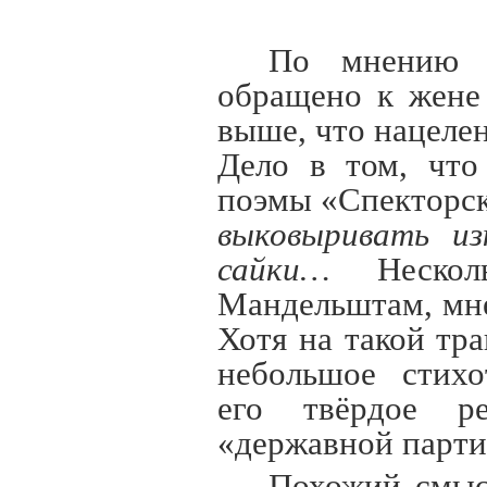
По мнению к
обращено к жене
выше, что нацеле
Дело в том, что
поэмы «Спекторск
выковыривать из
сайки…
Несколь
Мандельштам, мне
Хотя на такой тра
небольшое стихо
его твёрдое р
«державной парти
Похожий смыс