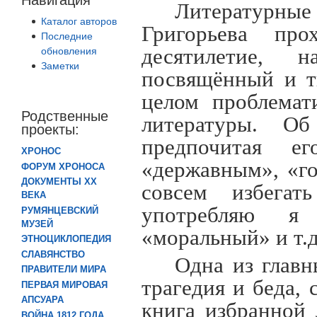
Литературные
Каталог авторов
Григорьева пр
Последние
десятилетие, н
обновления
Заметки
посвящённый и т
целом проблемат
Родственные
литературы. О
проекты:
предпочитая е
ХРОНОС
«державным», «го
ФОРУМ ХРОНОСА
ДОКУМЕНТЫ XX
совсем избегат
ВЕКА
употребляю я 
РУМЯНЦЕВСКИЙ
МУЗЕЙ
«моральный» и т.
ЭТНОЦИКЛОПЕДИЯ
СЛАВЯНСТВО
Одна из главн
ПРАВИТЕЛИ МИРА
трагедия и беда,
ПЕРВАЯ МИРОВАЯ
АПСУАРА
книга избранной 
ВОЙНА 1812 ГОДА