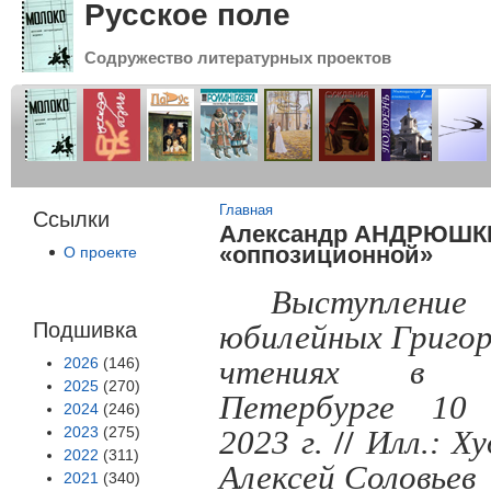
Русское поле
Содружество литературных проектов
Вы здесь
Главная
Ссылки
Александр АНДРЮШКИН
«оппозиционной»
О проекте
Выступление
Подшивка
юбилейных Григор
2026
(146)
чтениях в С
2025
(270)
Петербурге 10 
2024
(246)
2023
(275)
2023 г.
//
Илл.: Х
2022
(311)
Алексей Соловьев
2021
(340)