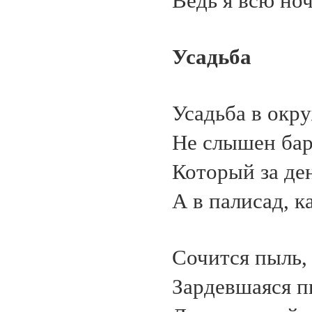
Ведь я всю но
Усадьба
Усадьба в окр
Не слышен бар
Который за ден
А в палисад, 
Сочится пыль,
Зардевшаяся п