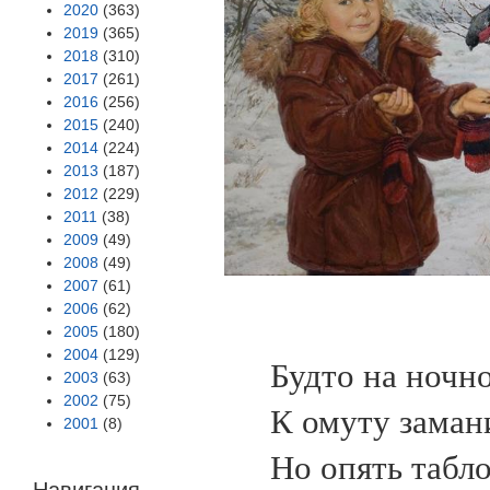
2020
(363)
2019
(365)
2018
(310)
2017
(261)
2016
(256)
2015
(240)
2014
(224)
2013
(187)
2012
(229)
2011
(38)
2009
(49)
2008
(49)
2007
(61)
2006
(62)
2005
(180)
2004
(129)
Будто на ночн
2003
(63)
2002
(75)
К омуту заман
2001
(8)
Но опять табло
Навигация