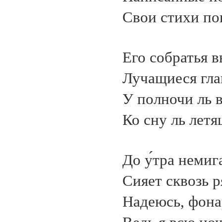
Свои стихи по
Его собратья 
Лучащиеся гла
У полночи ль 
Ко сну ль летя
До у́тра неми
Сияет сквозь 
Надеюсь, фона