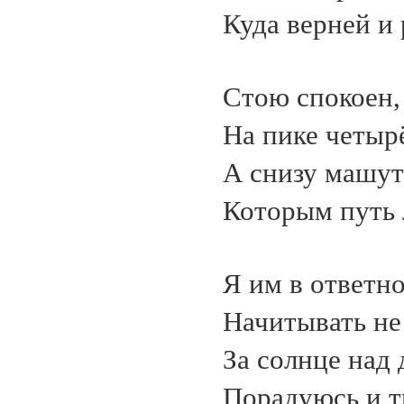
Куда верней и
Стою спокоен,
На пике четыр
А снизу машут
Которым путь 
Я им в ответн
Начитывать не
За солнце над
Порадуюсь и т