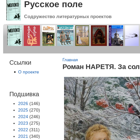
Русское поле
Содружество литературных проектов
Вы здесь
Главная
Ссылки
Роман НАРЕТЯ. За сол
О проекте
Подшивка
2026
(146)
2025
(270)
2024
(246)
2023
(275)
2022
(311)
2021
(340)