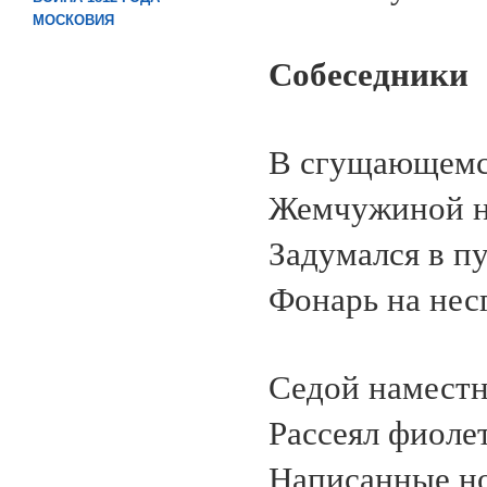
МОСКОВИЯ
Собеседники
В сгущающемся
Жемчужиной на
Задумался в п
Фонарь на нес
Седой наместн
Рассеял фиоле
Написанные н