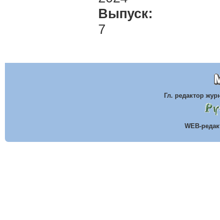
Выпуск:
7
Гл. редактор жу
WEB-реда