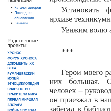
Установить 
Каталог авторов
Последние
архиве техникума
обновления
Заметки
Уважим волю а
Родственные
проекты:
***
ХРОНОС
ФОРУМ ХРОНОСА
ДОКУМЕНТЫ XX
ВЕКА
Герои моего р
РУМЯНЦЕВСКИЙ
МУЗЕЙ
них большая. О
ЭТНОЦИКЛОПЕДИЯ
человек – руково
СЛАВЯНСТВО
ПРАВИТЕЛИ МИРА
он приезжал в на
ПЕРВАЯ МИРОВАЯ
АПСУАРА
забегал в библио
ВОЙНА 1812 ГОДА