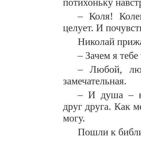
потихоньку навстр
– Коля! Коле
целует. И почувст
Николай прижа
– Зачем я тебе 
– Любой, лю
замечательная.
– И душа – к
друг друга. Как м
могу.
Пошли к библи