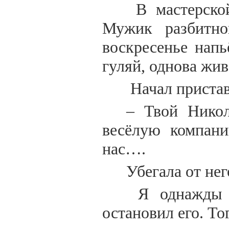
В мастерской
Мужик разбитно
воскресенье напь
гуляй, однова жи
Начал пристав
– Твой Нико
весёлую компани
нас….
Убегала от нег
Я однажды у
остановил его. То