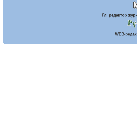
Гл. редактор жу
WEB-реда