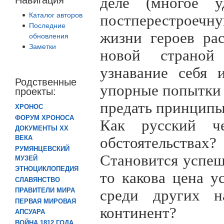
деле (многое у
Каталог авторов
постперестроечн
Последние
жизни героев рас
обновления
Заметки
новой страной
узнавание себя 
Родственные
упорные попытки 
проекты:
предать принципы
ХРОНОС
ФОРУМ ХРОНОСА
Как русский ч
ДОКУМЕНТЫ XX
ВЕКА
обстоятельства
РУМЯНЦЕВСКИЙ
Становится успеш
МУЗЕЙ
ЭТНОЦИКЛОПЕДИЯ
то какова цена у
СЛАВЯНСТВО
ПРАВИТЕЛИ МИРА
среди других н
ПЕРВАЯ МИРОВАЯ
континент?
АПСУАРА
ВОЙНА 1812 ГОДА