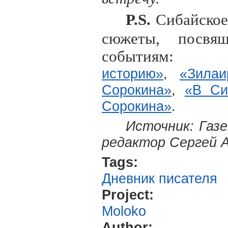
P.S.
Сибайское
сюжеты, посвящ
событиям:
историю»
,
«Зила
Сорокина»
,
«В Си
Сорокина»
.
Источник: Газе
редактор Сергей 
Tags:
Дневник писателя
Project:
Moloko
Author: