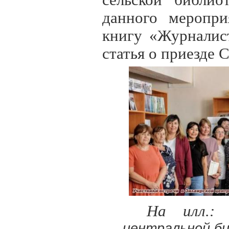
сельской библио
данного меропри
книгу «Журналис
статья о приезде 
На илл.
центральной би