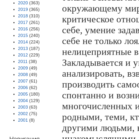
2020
(363)
окружающему мир
2019
(365)
2018
(310)
критическое отно
2017
(261)
себе, умение зада
2016
(256)
2015
(240)
себе не только ло
2014
(224)
2013
(187)
нелицеприятные в
2012
(229)
Закладывается и у
2011
(38)
2009
(49)
анализировать, в
2008
(49)
2007
(61)
производить самоо
2006
(62)
спонтанно и возник
2005
(180)
2004
(129)
многочисленных и
2003
(63)
2002
(75)
родными, теми, кт
2001
(8)
другими людьми, в
инакомыслящими, 
Навигация