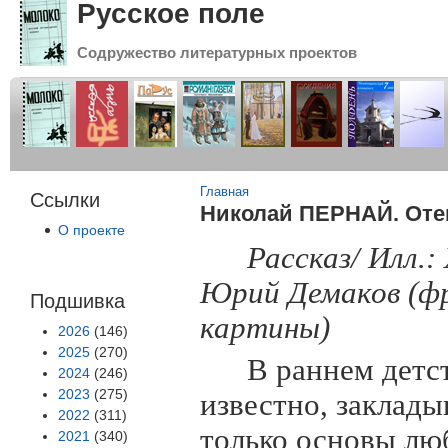
Русское поле
Содружество литературных проектов
Вы здесь
Главная
Ссылки
Николай ПЕРНАЙ. Оте
О проекте
Рассказ/ Илл.
Юрий Демаков (ф
Подшивка
картины)
2026
(146)
2025
(270)
В раннем детст
2024
(246)
2023
(275)
известно, заклады
2022
(311)
только основы люб
2021
(340)