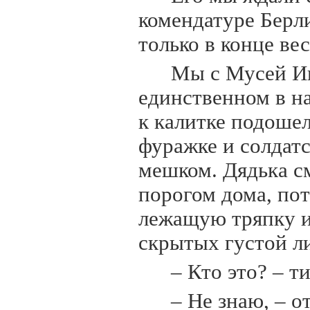
комендатуре Берл
только в конце вес
Мы с Мусей Ив
единственном в н
к калитке подошел
фуражке и солдат
мешком. Дядька с
порогом дома, по
лежащую тряпку и 
скрытых густой ли
– Кто это? – т
– Не знаю, – о