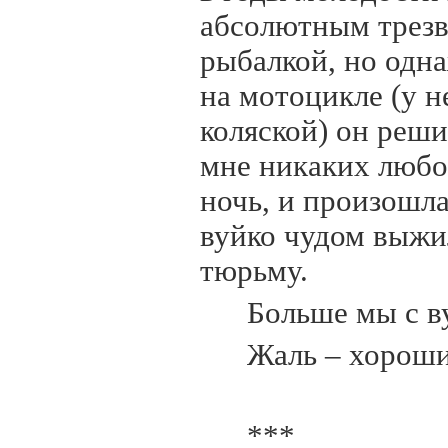
абсолютным трезв
рыбалкой, но одн
на мотоцикле (у 
коляской) он реш
мне никаких любо
ночь, и произошла
вуйко чудом выжил
тюрьму.
Больше мы с в
Жаль – хороши
***