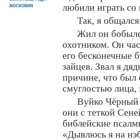
любили играть со 
МОСКОВИЯ
Так, я общалс
Жил он бобыле
охотником. Он час
его бесконечные б
зайцев. Звал я дя
причине, что был
смуглостью лица,
Вуйко Чёрный 
они с теткой Сене
библейские псалм
«Дывлюсь я на нэ