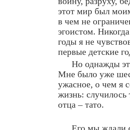
войну, разруху, б
этот мир был мои
в чем не огранич
эгоистом. Никогд
годы я не чувствов
первые детские го
Но однажды эт
Мне было уже шес
ужасное, о чем я
жизнь: случилось 
отца – тато.
Его мы ждали 