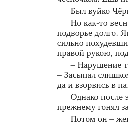
Был вуйко Чё
Но как-то вес
подворье долго. Я
сильно похудевши
правой рукою, по
– Нарушение т
– Засыпал слишком
да и взорвись в п
Однако после э
прежнему гонял з
Потом он – жен