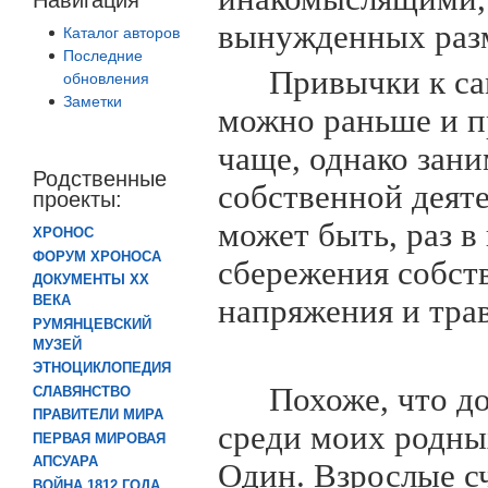
вынужденных раз
Каталог авторов
Последние
Привычки к са
обновления
Заметки
можно раньше и п
чаще, однако зан
Родственные
собственной деяте
проекты:
может быть, раз в 
ХРОНОС
ФОРУМ ХРОНОСА
сбережения собст
ДОКУМЕНТЫ XX
ВЕКА
напряжения и трав
РУМЯНЦЕВСКИЙ
МУЗЕЙ
ЭТНОЦИКЛОПЕДИЯ
Похоже, что д
СЛАВЯНСТВО
ПРАВИТЕЛИ МИРА
среди моих родн
ПЕРВАЯ МИРОВАЯ
АПСУАРА
Один. Взрослые с
ВОЙНА 1812 ГОДА