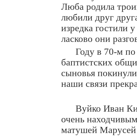
Люба родила трои
любили друг друга
изредка гостили у 
ласково они разг
Году в 70-м п
баптистских общи
сыновья покинули
наши связи прекра
Вуйко Иван Ки
очень находчивым
матушей Марусей г