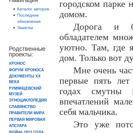
городском парке 
Каталог авторов
домом.
Последние
обновления
Дорога и б
Заметки
обладателем мно
уютно. Там, где 
Родственные
проекты:
дом. Только вот 
ХРОНОС
Мне очень част
ФОРУМ ХРОНОСА
ДОКУМЕНТЫ XX
первые пять лет
ВЕКА
годах смутны 
РУМЯНЦЕВСКИЙ
МУЗЕЙ
впечатлений мал
ЭТНОЦИКЛОПЕДИЯ
СЛАВЯНСТВО
себя мальчика.
ПРАВИТЕЛИ МИРА
ПЕРВАЯ МИРОВАЯ
Это уже пото
АПСУАРА
ВОЙНА 1812 ГОДА