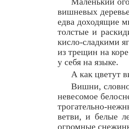
Маленький ого
вишневых деревье
едва доходящие м
толстые и раски
кисло-сладкими я
из трещин на кор
у себя на языке.
А как цветут 
Вишни, словно
невесомое белосн
трогательно-неж
ветви, и белые л
огромные снежинк