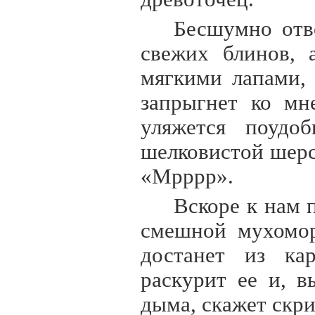
Бесшумно отв
свежих блинов, 
мягкими лапами,
запрыгнет ко мн
уляжется поудо
шелковистой шерс
«Мрррр».
Вскоре к нам 
смешной мухомор
достанет из ка
раскурит ее и, 
дыма, скажет скр