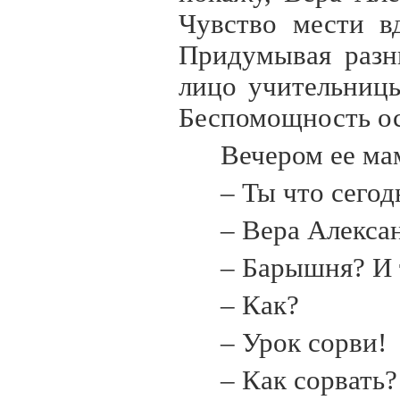
Чувство мести в
Придумывая разн
лицо учительницы
Беспомощность ос
Вечером ее ма
– Ты что сегод
– Вера Алекса
– Барышня? И 
– Как?
– Урок сорви!
– Как сорвать