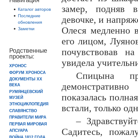
замер, подняв в
Каталог авторов
Последние
девочке, и напряж
обновления
Олеся медленно 
Заметки
его лицом, Луяно
почувствовав на
Родственные
проекты:
увидела учительн
ХРОНОС
ФОРУМ ХРОНОСА
Спицына п
ДОКУМЕНТЫ XX
демонстративно
ВЕКА
РУМЯНЦЕВСКИЙ
показалась полна
МУЗЕЙ
ЭТНОЦИКЛОПЕДИЯ
встали, только од
СЛАВЯНСТВО
ПРАВИТЕЛИ МИРА
– Здравствуйт
ПЕРВАЯ МИРОВАЯ
Садитесь, пожал
АПСУАРА
ВОЙНА 1812 ГОДА