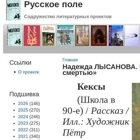
Русское поле
Содружество литературных проектов
Вы здесь
Главная
Ссылки
Надежда ЛЫСАНОВА. Р
смертью»
О проекте
Кексы
Подшивка
(Школа в
2026
(146)
90-е) /
Рассказ /
2025
(270)
2024
(246)
Илл.: Художник
2023
(275)
2022
(311)
Пётр
2021
(340)