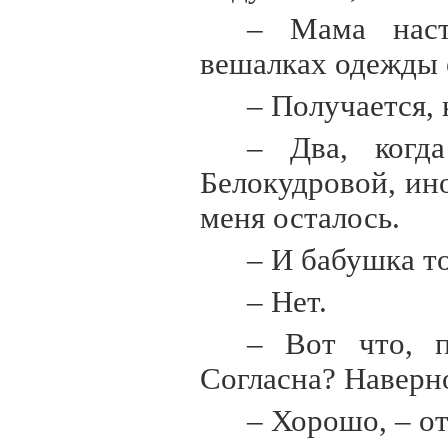
– Мама наст
вешалках одежды 
– Получается,
– Два, когд
Белокудровой, ино
меня осталось.
– И бабушка то
– Нет.
– Вот что, п
Согласна? Наверно
– Хорошо, – от