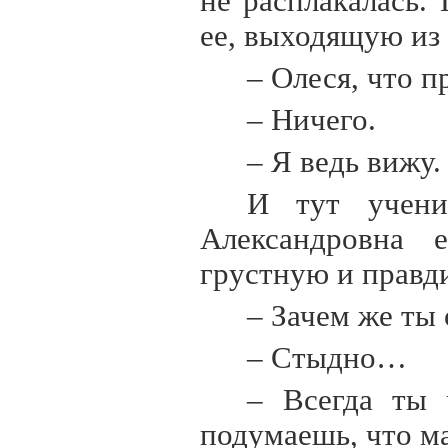
не расплакалась.
ее, выходящую из 
– Олеся, что 
– Ничего.
– Я ведь вижу.
И тут учениц
Александровна 
грустную и правд
– Зачем же ты
– Стыдно…
– Всегда ты 
подумаешь, что м