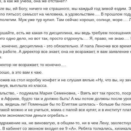
е, а как же учеба, она же отстанет?
ьте вы, ей Богу, ничего не страшного, мы каждый год зимой ездим. Э
по пятьсот, семьсот на человека, а удовольствие…. В прошлом году
полетим. Муж уже тур купил. Там сейчас хорошо, солнце, море…. Л
лушайте, есть же какая-то дисциплина, мы ведь требуем посещения
это одно дело, но вот так, просто отдохнуть…. Я, право, не знаю….
, конечно, дисциплина - это обязательно. И папа Леночке все время
а работе. А директор все знает, она не возражает, я вам заявлени
е.
ректор не возражает, то конечно….
орошо, а это вам к чаю.
ожив на стол коробку конфет и не слушая вялые «Ну, что вы, ну з
внув, выплыла из класса.
альство, - подумала Мария Семеновна, - Взять вот так просто, пос
в Африке, будто так и должно быть! А мы потом должны после урок
а, видишь ли! Поменьше бы по Египтам шлялась - больше бы пони
такой можно и не учиться, мама с папой все купят, и в институт пла
ли экономистом деньги огребать.»
здражение на, не виноватую, в общем-то, ни в чем Лену, захлестну
. В кабинет со звонком входил ее 9 «А». Ребята толкались, хихикали