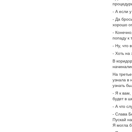
процедуры
- А если 
- Да брос
хорошо оп
- Конечно
попаду к 
- Ну, что
- Хоть на
В коридор
начиналис
На третье
узнала в 
узнать бы
- Я к вам
будет в ш
- А что с
- Слава Б
Пускай на
Я могла б