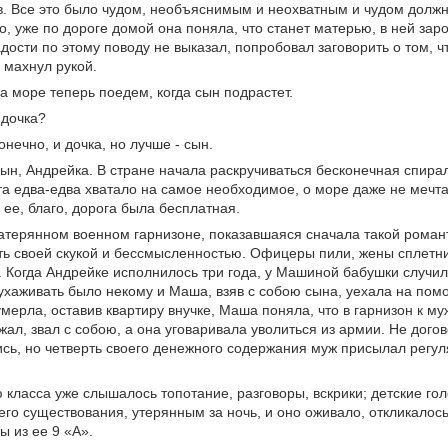
 Все это было чудом, необъяснимым и неохватным и чудом должно
, уже по дороге домой она поняла, что станет матерью, в ней зар
дости по этому поводу не выказал, попробовал заговорить о том, ч
, махнул рукой.
на море теперь поедем, когда сын подрастет.
 дочка?
конечно, и дочка, но лучше - сын.
ын, Андрейка. В стране начала раскручиваться бесконечная спира
а едва-едва хватало на самое необходимое, о море даже не мечта
 ее, благо, дорога была бесплатная.
атерянном военном гарнизоне, показавшаяся сначала такой романт
ь своей скукой и бессмысленностью. Офицеры пили, жены сплетнич
. Когда Андрейке исполнилось три года, у Машиной бабушки случил
ухаживать было некому и Маша, взяв с собою сына, уехала на помо
мерла, оставив квартиру внучке, Маша поняла, что в гарнизон к му
жал, звал с собою, а она уговаривала уволиться из армии. Не дого
сь, но четверть своего денежного содержания муж присылал регул
 класса уже слышалось топотание, разговоры, вскрики; детские го
го существования, утерянным за ночь, и оно оживало, откликалось
ы из ее 9 «А».