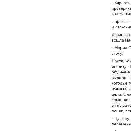
- Здравст
проверили
контрольн
- Брысь! 
и отскочи
Девицы с 
вошла Нас
- Мария С
столу.
Настя, ка
институт.
обучение 
выложив о
которые м
нужны был
цели. Она
сама, дон
вчитываяс
поняв, по
- Ну, и н
переменке