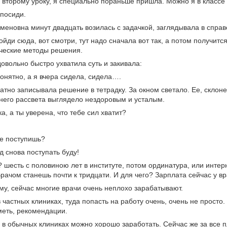
о второму уроку, я специально пораньше пришла. Можно я в классе
 посиди.
еновна минут двадцать возилась с задачкой, заглядывала в справо
пойди сюда, вот смотри, тут надо сначала вот так, а потом получитс
ческие методы решения.
овольно быстро ухватила суть и закивала:
 понятно, а я вчера сидела, сидела….
атно записывала решение в тетрадку. За окном светало. Ее, склон
него рассвета выглядело нездоровым и усталым.
ка, а ты уверена, что тебе сил хватит?
не поступишь?
од снова поступать буду!
? шесть с половиною лет в институте, потом ординатура, или интерн
Врачом станешь почти к тридцати. И для чего? Зарплата сейчас у в
ему, сейчас многие врачи очень неплохо зарабатывают.
 в частных клиниках, туда попасть на работу очень, очень не прост
меть, рекомендации.
 и в обычных клиниках можно хорошо заработать. Сейчас же за все п