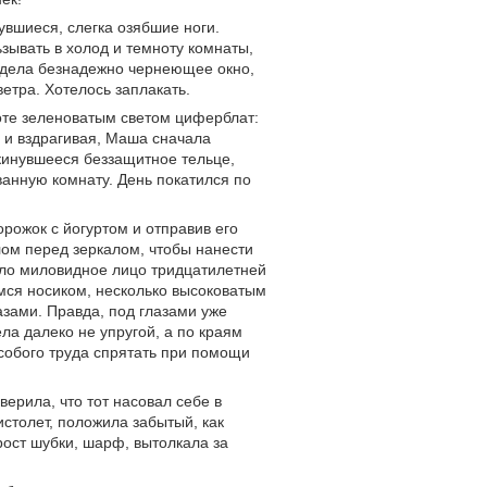
увшиеся, слегка озябшие ноги.
ьзывать в холод и темноту комнаты,
видела безнадежно чернеющее окно,
етра. Хотелось заплакать.
оте зеленоватым светом циферблат:
сь и вздрагивая, Маша сначала
инувшееся беззащитное тельце,
 ванную комнату. День покатился по
орожок с йогуртом и отправив его
олом перед зеркалом, чтобы нанести
нуло миловидное лицо тридцатилетней
мся носиком, несколько высоковатым
азами. Правда, под глазами уже
ла далеко не упругой, а по краям
особого труда спрятать при помощи
ерила, что тот насовал себе в
столет, положила забытый, как
рост шубки, шарф, вытолкала за