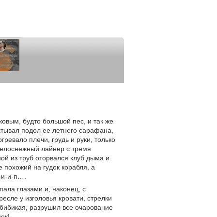
овым, будто большой пес, и так же
атывал подол ее летнего сарафана,
гревало плечи, грудь и руки, только
белоснежный лайнер с тремя
ной из труб оторвался клуб дыма и
е похожий на гудок корабля, а
-и-и-п….
ала глазами и, наконец, с
есле у изголовья кровати, стрелки
 бибикая, разрушил все очарование
ек!