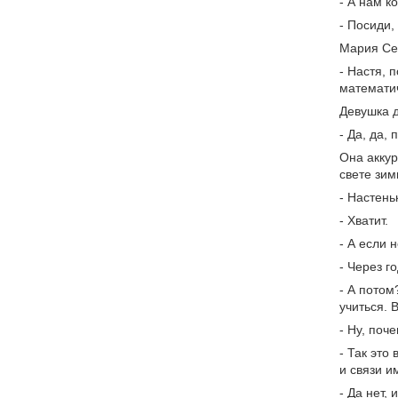
- А нам к
- Посиди,
Мария Сем
- Настя, 
математи
Девушка д
- Да, да,
Она аккур
свете зим
- Настень
- Хватит.
- А если 
- Через г
- А потом
учиться. 
- Ну, поч
- Так это
и связи и
- Да нет,