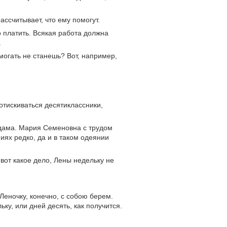
ассчитывает, что ему помогут.
до платить. Всякая работа должна
.
омогать не станешь? Вот, например,
отискиваться десятиклассники,
 дама. Мария Семеновна с трудом
иях редко, да и в таком одеянии
 вот какое дело, Лены недельку не
 Леночку, конечно, с собою берем.
ьку, или дней десять, как получится.