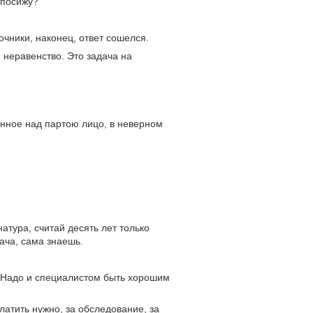
 посижу?
чники, наконец, ответ сошелся.
я неравенство. Это задача на
енное над партою лицо, в неверном
атура, считай десять лет только
рача, сама знаешь.
о. Надо и специалистом быть хорошим
латить нужно, за обследование, за