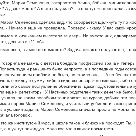
вуйте, Мария Семеновна, затарахтела Алина, бойкая, миниатюрная
? А двоек много? А я что получила? - и она тут же попыталась зас
ых.
- Мария Семеновна сделала вид, что собирается щелкнуть ту по нос
ла. - Ничего я еще не проверяла. Проверю - скажу. У вас какой урок
шумом и хихиканьем вылетели за дверь. Но вместо них, одновремен
тя, девочка из 11 «А».
еменовна, вы мне не поможете? Задача никак не получается, - он
к говорила ее мама, с детства бредила профессией врача и теперь
 Попасть туда и раньше-то было непросто, а в последние годы совс
с поступлением проблем не было, но стоило оно…. А на бесплатно
чень солидную сумму, либо в виде «спонсорского взноса», либо оп
огли это самое поступление обеспечить. Даже подготовительные к
и еще и репетиторы. У Настиных родителей таких денег не было. 
 узнала, по каким пособиям занимаются на курсах, добыла эти по
имая порою Марию Семеновну, и учительницу биологи заковыристы
ь в условия задачи, Мария Семеновна сначала просто не могла поня
качала головою.
у, это же институтский курс, в школе такое и близко не проходят. Ты,
, а я уж тут поколдую. Надо кое-что в книгах посмотреть.