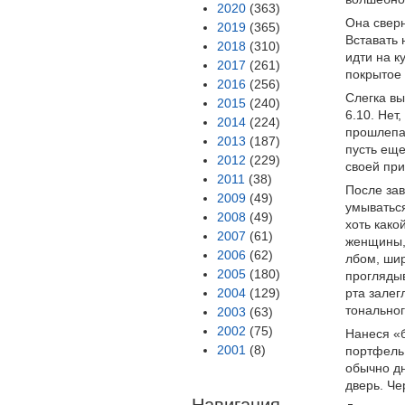
2020
(363)
Она сверн
2019
(365)
Вставать 
2018
(310)
идти на к
2017
(261)
покрытое 
2016
(256)
Слегка вы
2015
(240)
6.10. Нет
2014
(224)
прошлепа
2013
(187)
пусть еще
2012
(229)
своей при
2011
(38)
После зав
2009
(49)
умываться
2008
(49)
хоть како
2007
(61)
женщины,
2006
(62)
лбом, шир
2005
(180)
проглядыв
2004
(129)
рта залег
тональног
2003
(63)
2002
(75)
Нанеся «б
2001
(8)
портфель,
обычно дн
дверь. Че
Навигация