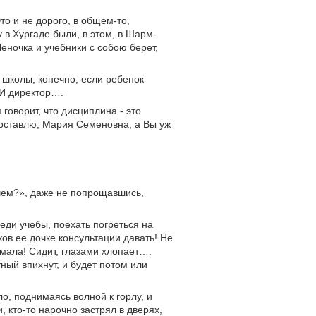
то и не дорого, в общем-то,
 в Хургаде были, в этом, в Шарм-
еночка и учебники с собою берет,
 школы, конечно, если ребенок
 И директор….
 говорит, что дисциплина - это
е оставлю, Мария Семеновна, а Вы уж
ачем?», даже не попрощавшись,
реди учебы, поехать погреться на
ов ее дочке консультации давать! Не
мала! Сидит, глазами хлопает….
тный впихнут, и будет потом или
ло, поднимаясь волной к горлу, и
, кто-то нарочно застрял в дверях,