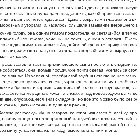
улась калачиком, потянув на голову край одеяла, и поджала высун
не хотелось. Было жутко даже представить, как ей придется выскал
ухню, в ванную, потом одеваться. Даже с закрытыми глазами она 
морозными узорами, и, казалось, слышала завывание вчерашнего в
сунув голову, она одним глазом посмотрела на светящийся в темн
, плакать было некогда, хочешь - не хочешь, а нужно вставать. Ежа
ла спадающими тапочками к Андрейкиной кроватке, прикрыла раск
 поспит, заскочила на кухню, зажгла газ под чайником и нырнула в
вычной колее.
трака, заставив-таки капризничающего сына проглотить сладкий тв
-собираться, она, помыв посуду, уже почти одетая, уселась за ст
й-то макияж. Из холодной серебристой глубины стекла на нее гля
 еще слегка припухшее со сна, украшенное прямым, чуть горбящи
окими бровями и карими, с желтоватой зеленью вокруг зрачков, гл
ала сеточка морщинок, кожа на висках и под подбородком выгляде
ли две, опускающиеся вниз складочки, но все это можно было без 
о крема, цветных теней и туши для ресниц.
оевую раскраску» Маша заторопила копошившегося Андрейку, пров
 выкинула тщательно запрятанный под учебники пластмассовый пи
евник и, намотав ему поверх воротника великоватой, взятой на вы
рез минуту, застегиваясь на ходу, выскочила за ним и она.