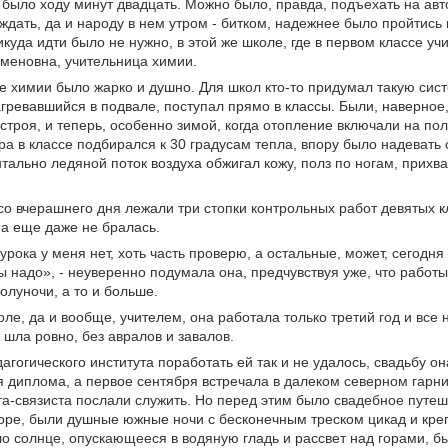
было ходу минут двадцать. Можно было, правда, подъехать на автоб
ждать, да и народу в нем утром - битком, надежнее было пройтись
куда идти было не нужно, в этой же школе, где в первом классе уч
меновна, учительница химии.
е химии было жарко и душно. Для школ кто-то придумал такую сист
агревавшийся в подвале, поступал прямо в классы. Были, наверное,
строя, и теперь, особенно зимой, когда отопление включали на пол
а в классе подбирался к 30 градусам тепла, впору было надевать 
тально ледяной поток воздуха обжигал кожу, полз по ногам, прихва
со вчерашнего дня лежали три стопки контрольных работ девятых к
а еще даже не бралась.
урока у меня нет, хоть часть проверю, а остальные, может, сегодня
ы надо», - неуверенно подумала она, предчувствуя уже, что работы
олуночи, а то и больше.
оле, да и вообще, учителем, она работала только третий год и все 
 шла ровно, без авралов и завалов.
агогического института поработать ей так и не удалось, свадьбу о
 диплома, а первое сентября встречала в далеком северном гарни
а-связиста послали служить. Но перед этим было свадебное путеш
оре, были душные южные ночи с бесконечным треском цикад и кре
о солнце, опускающееся в водяную гладь и рассвет над горами, б