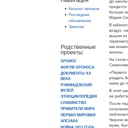
До школы 
придется 
Каталог авторов
больше ни
Последние
Мария Се
обновления
В кабинет
Заметки
воздух, н
вышли из 
термометр
Родственные
как момен
проекты:
ангины.
На столе 
ХРОНОС
Семеновн
ФОРУМ ХРОНОСА
«Первого 
ДОКУМЕНТЫ XX
раздать б
ВЕКА
ними до п
РУМЯНЦЕВСКИЙ
В этой шк
МУЗЕЙ
ее работа
ЭТНОЦИКЛОПЕДИЯ
СЛАВЯНСТВО
После пед
получения
ПРАВИТЕЛИ МИРА
лейтенант
ПЕРВАЯ МИРОВАЯ
Черное м
АПСУАРА
мужа, был
ВОЙНА 1812 ГОДА