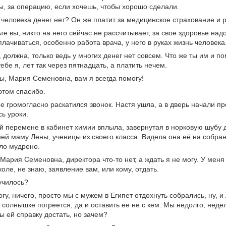
, за операцию, если хочешь, чтобы хорошо сделали.
у человека денег нет? Он же платит за медицинское страхование и р
ьте вы, никто на него сейчас не рассчитывает, за свое здоровье на
лачиваться, особенно работа врача, у него в руках жизнь человека
, должна, только ведь у многих денег нет совсем. Что же ты им и п
тебе я, лет так через пятнадцать, а платить нечем.
 вы, Мария Семеновна, вам я всегда помогу!
 этом спасибо.
е громогласно раскатился звонок. Настя ушла, а в дверь начали пр
ь уроки.
й перемене в кабинет химии вплыла, завернутая в норковую шубу
ней маму Лены, ученицы из своего класса. Видела она её на собран
ло мудрено.
, Мария Семеновна, директора что-то нет, а ждать я не могу. У меня
коле, не знаю, заявление вам, или кому, отдать.
лучилось?
огу, ничего, просто мы с мужем в Египет отдохнуть собрались, ну, и
 солнышке погреется, да и оставить ее не с кем. Мы недолго, недел
ы ей справку достать, но зачем?