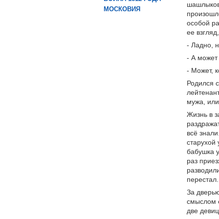
шашлыков.
МОСКОВИЯ
произошло
особой ра
ее взгляд
- Ладно, 
- А может
- Может, 
Родился с
лейтенант
мужа, или
Жизнь в з
раздражат
всё знали
старухой 
бабушка у
раз приез
разводили
перестал.
За дверью
смыслом е
две девиц