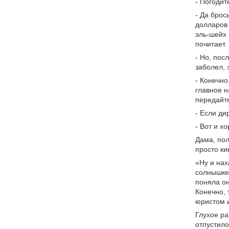
- Погодит
- Да брос
долларов 
эль-шейх 
почитает.
- Но, пос
заболел, 
- Конечно
главное н
передайт
- Если ди
- Вот и х
Дама, пол
просто ки
«Ну и нах
солнышке 
поняла он
Конечно, 
юристом и
Глухое ра
отпустило