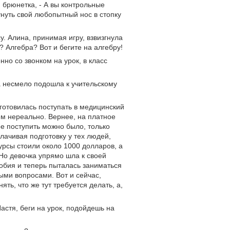
 брюнетка, - А вы контрольные
унуть свой любопытный нос в стопку
у. Алина, принимая игру, взвизгнула
? Алгебра? Вот и бегите на алгебру!
но со звонком на урок, в класс
а несмело подошла к учительскому
 готовилась поступать в медицинский
ем нереально. Вернее, на платное
е поступить можно было, только
лачивая подготовку у тех людей,
урсы стоили около 1000 долларов, а
Но девочка упрямо шла к своей
собия и теперь пыталась заниматься
ми вопросами. Вот и сейчас,
ть, что же тут требуется делать, а,
 Настя, беги на урок, подойдешь на