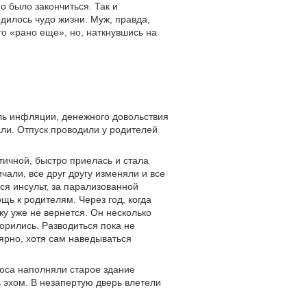
 было закончиться. Так и
одилось чудо жизни. Муж, правда,
то «рано еще», но, наткнувшись на
ль инфляции, денежного довольствия
ли. Отпуск проводили у родителей
ичной, быстро приелась и стала
али, все друг другу изменяли и все
ся инсульт, за парализованной
щь к родителям. Через год, когда
жу уже не вернется. Он несколько
ворились. Разводиться пока не
ярно, хотя сам наведываться
лоса наполняли старое здание
 эхом. В незапертую дверь влетели