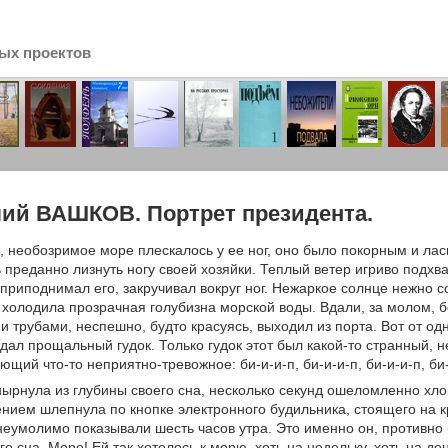
ых проектов
сь
ий ВАШКОВ. Портрет президента.
 необозримое море плескалось у ее ног, оно было покорным и ласк
 преданно лизнуть ногу своей хозяйки. Теплый ветер игриво подхв
приподнимал его, закручивал вокруг ног. Нежаркое солнце нежно со
 холодила прозрачная голубизна морской воды. Вдали, за молом, 
 трубами, неспешно, будто красуясь, выходил из порта. Вот от од
дал прощальный гудок. Только гудок этот был какой-то странный, н
щий что-то неприятно-тревожное: би-и-и-п, би-и-и-п, би-и-и-п, би
рнула из глубины своего сна, несколько секунд ошеломленно хлоп
нием шлепнула по кнопке электронного будильника, стоящего на кр
неумолимо показывали шесть часов утра. Это именно он, противно
о сна. Море! Ей так хотелось к морю, хоть на недельку, хоть на ден