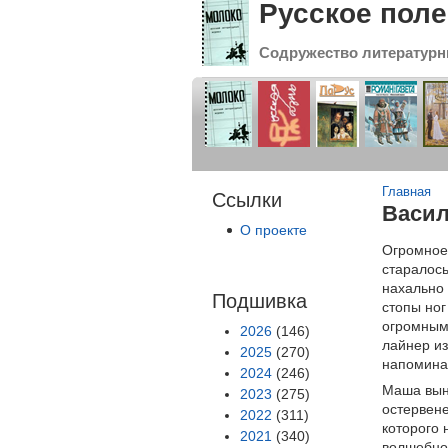
Русское поле
Содружество литературн
Вы зде
Главная
Ссылки
Васил
О проекте
Огромное,
старалось
нахально 
Подшивка
стопы ног
огромными
2026
(146)
лайнер из
2025
(270)
напоминаю
2024
(246)
Маша выны
2023
(275)
остервене
2022
(311)
которого 
2021
(340)
волшебног