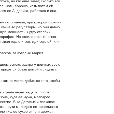
усе, но кто еще знает, сколько его
 пешком. Хорошо, хоть потом ей
ился ее Андрейка, работала и она,
ему отопления, при которой горячий
 какие-то регуляторы, но они давно
ную мощность, к утру столбик
сарафан. Но стоило открыть окно,
тывал горло и все, жди соплей, или
лассов, за которые Мария
 днем успею, завтра у девятых урок,
 придется брать домой и сидеть с
никак не могла добиться того, чтобы
на играла через неделю после
зоне, куда ее мужа, молодого
ествие. Был Дагомыс и ласковое
пкие руки молодого нетерпеливого
ыло кислое сухое вино и аромат