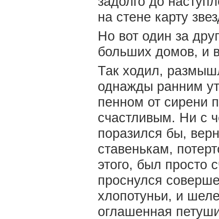
задолго до наступ
на стене карту зве
Но вот один за дру
больших домов, и 
Так ходил, размышл
однажды ранним ут
пенном от сирени 
счастливым. Ни с ч
поразился бы, верн
ставенькам, потерт
этого, был просто 
проснулся совершен
хлопотуньи, и шеле
оглашенная петуши