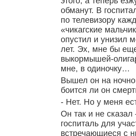
этого, а теперь езж
обманут. В госпита
по телевизору кажд
«чикагские мальчик
опустил и унизил м
лет. Эх, мне бы ещ
выкормышей-олигар
мне, в одиночку…
Вышел он на ночно
боится ли он смерт
- Нет. Но у меня е
Он так и не сказал 
госпиталь для учас
встречающиеся с ни