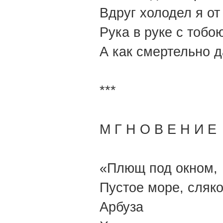
Вдруг холодел я от 
Рука в руке с тобо
А как смертельно д
***
М Г Н О В Е Н И Е
«Плющ под окном,
Пустое море, сляк
Арбуза