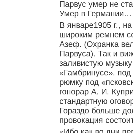
Парвус умер не ст
Умер в Германии…
В январе1905 г., н
широким ремнем се
Азеф. (Охранка вел
Парвуса). Так и ви
заливистую музыку
«Гамбринусе», под
рюмку под «псковс
гонорар А. И. Купр
стандартную огово
Гораздо больше до
провокация состо
«Ибо как во дни пе