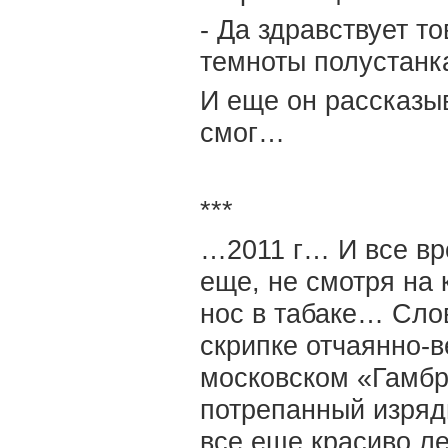
- Да здравствует т
темноты полустанк
И еще он рассказыв
смог…
***
…2011 г… И все вр
еще, не смотря на 
нос в табаке… Сло
скрипке отчаянно-в
московском «Гамбри
потрепанный изряд
все еще красиво л