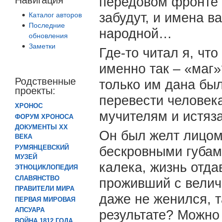
передовом фронте 
забудут, и имена в
Каталог авторов
Последние
народной…
обновления
Заметки
Где-то читал я, чт
именно так – «маг»
Родственные
только им дана был
проекты:
перевести человек
ХРОНОС
мучителям и истяз
ФОРУМ ХРОНОСА
ДОКУМЕНТЫ XX
Он был желт лицом
ВЕКА
РУМЯНЦЕВСКИЙ
бескровными губами
МУЗЕЙ
калека, жизнь отда
ЭТНОЦИКЛОПЕДИЯ
СЛАВЯНСТВО
проживший с велич
ПРАВИТЕЛИ МИРА
даже не женился, т
ПЕРВАЯ МИРОВАЯ
АПСУАРА
результате? Можно 
ВОЙНА 1812 ГОДА