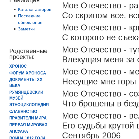
Мое Отечество - р
Каталог авторов
Со скрипом все, вс
Последние
обновления
Мое Отечество - кр
Заметки
С которого не съеха
Мое Отечество - ту
Родственные
проекты:
Влекущая меня за 
ХРОНОС
Мое Отечество - ме
ФОРУМ ХРОНОСА
Несущие мне горы 
ДОКУМЕНТЫ XX
ВЕКА
Мое Отечество - со
РУМЯНЦЕВСКИЙ
МУЗЕЙ
Что брошены в без
ЭТНОЦИКЛОПЕДИЯ
СЛАВЯНСТВО
Мое Отечество - ве
ПРАВИТЕЛИ МИРА
Его судьбы крутой 
ПЕРВАЯ МИРОВАЯ
АПСУАРА
Сентябрь 2006
ВОЙНА 1812 ГОДА