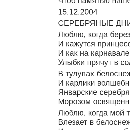
Чтоб памятью наше
15.12.2004
СЕРЕБРЯНЫЕ ДН
Люблю, когда берез
И кажутся принцесс
И как на карнавале
Улыбки прячут в с
В тулупах белосне
И карлики волшебн
Январские серебря
Морозом освященн
Люблю, когда мой т
Влезает в белоснеж