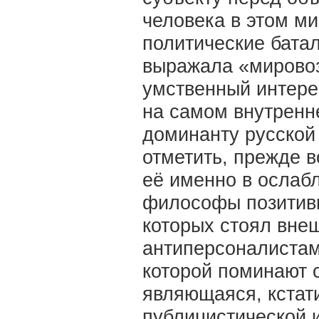
человека в этом ми
политические батал
выражала «мировоз
умственный интере
на самом внутренне
доминанту русско
отметить, прежде в
её именно в ослаб
философы позитиви
которых стоял внеш
антиперсоналистами
которой поминают 
являющаяся, кстат
публицистической 