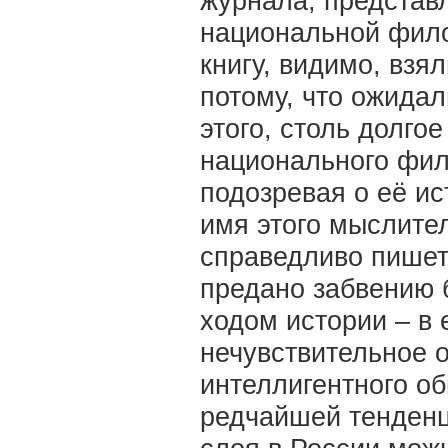
журнала, представ
национальной фило
книгу, видимо, взя
потому, что ожида
этого, столь долго
национального фил
подозревая о её ис
имя этого мыслител
справедливо пишет 
предано забвению 
ходом истории – в
нечувствительное 
интеллигентного об
редчайшей тенденц