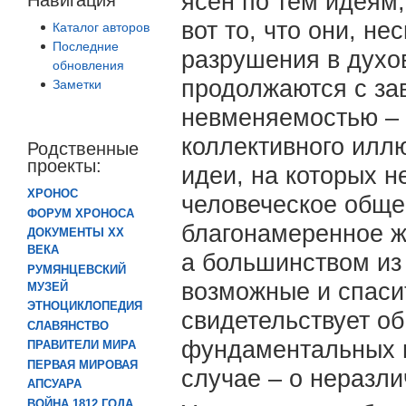
ясен по тем идеям,
вот то, что они, н
Каталог авторов
Последние
разрушения в духов
обновления
продолжаются с за
Заметки
невменяемостью – 
коллективного иллю
Родственные
проекты:
идеи, на которых 
ХРОНОС
человеческое обще
ФОРУМ ХРОНОСА
благонамеренное ж
ДОКУМЕНТЫ XX
ВЕКА
а большинством из
РУМЯНЦЕВСКИЙ
возможные и спаси
МУЗЕЙ
ЭТНОЦИКЛОПЕДИЯ
свидетельствует об
СЛАВЯНСТВО
фундаментальных 
ПРАВИТЕЛИ МИРА
ПЕРВАЯ МИРОВАЯ
случае – о неразл
АПСУАРА
ВОЙНА 1812 ГОДА