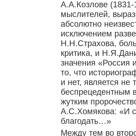
А.А.Козлове (1831-
мыслителей, выраз
абсолютно неизве
исключением разве
Н.Н.Страхова, боль
критика, и Н.Я.Дан
значения «Россия и
то, что историогра
и нет, является не
беспрецедентным в
жутким пророчество
А.С.Хомякова: «И 
благодать…»
Между тем во втор