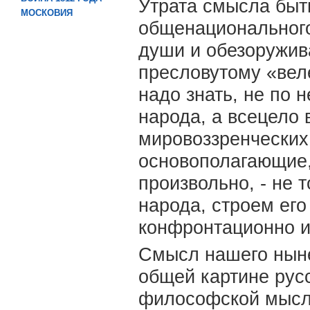
Утрата смысла быт
МОСКОВИЯ
общенационального
души и обезоружива
пресловутому «вел
надо знать, не по 
народа, а всецело 
мировоззренческих 
основополагающие,
произвольно, - не 
народа, строем ег
конфронтационно и
Смысл нашего ныне
общей картине русс
философской мысли