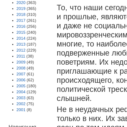
2020
(363)
То, что наши сегод
2019
(365)
2018
(310)
и прошлые, являют
2017
(261)
и даже не социальн
2016
(256)
2015
(240)
мировоззренческим
2014
(224)
многие, то наибол
2013
(187)
2012
(229)
подверженные люб
2011
(38)
поветриям. Их нед
2009
(49)
2008
(49)
приглашающие к р
2007
(61)
происходящего, кон
2006
(62)
2005
(180)
политической треск
2004
(129)
слышней.
2003
(63)
2002
(75)
Не в неудачных ре
2001
(8)
только в них. Их з
Навигация