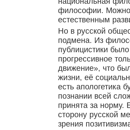
национальная фило
философии. Можно с
естественным разв
Но в русской обще
подмена. Из филос
публицистики было
прогрессивное тол
движение», что бы
жизни, её социальн
есть апологетика бу
познании всей сло
принята за норму. 
сторону русской ме
зрения позитивизма