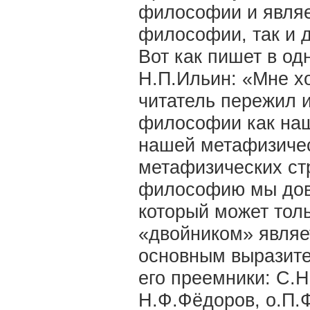
философии и являе
философии, так и 
Вот как пишет в од
Н.П.Ильин: «Мне х
читатель пережил 
философии как наш
нашей метафизичес
метафизических ст
философию мы дов
который может тол
«двойником» являе
основным выразите
его преемники: С.Н
Н.Ф.Фёдоров, о.П.Ф