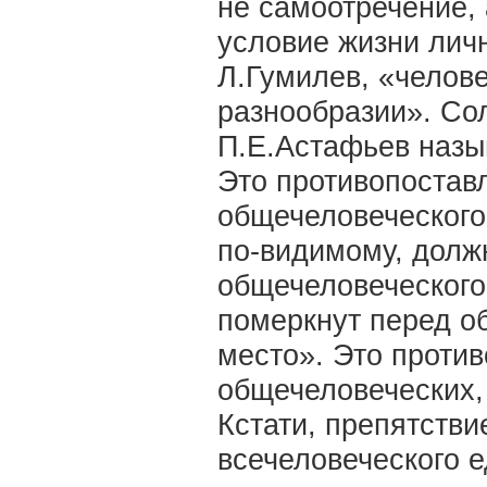
не самоотречение,
условие жизни личн
Л.Гумилев, «челов
разнообразии». Со
П.Е.Астафьев назы
Это противопостав
общечеловеческого 
по-видимому, долж
общечеловеческого
померкнут перед о
место». Это против
общечеловеческих,
Кстати, препятстви
всечеловеческого 