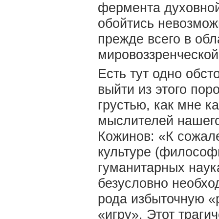
фермента духовной 
обойтись невозможн
прежде всего в об
мировоззренческой
Есть тут одно обс
выйти из этого пор
грустью, как мне к
мыслителей нашег
Кожинов: «К сожал
культуре (философи
гуманитарных наука
безусловно необхо
рода избыточную «
«игру». Этот траг