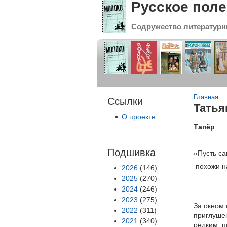
Русское поле
Содружество литературн
Вы зде
Главная
Ссылки
Тать
О проекте
Тапёр
Подшивка
«Пусть са
похожи н
2026
(146)
2025
(270)
2024
(246)
2023
(275)
За окном 
2022
(311)
приглуше
2021
(340)
редким, п