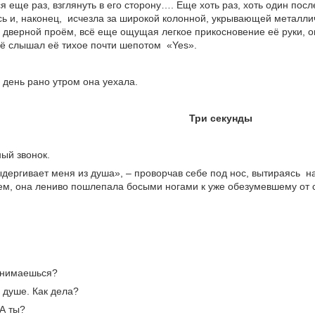
я еще раз, взглянуть в его сторону…. Еще хоть раз, хоть один пос
ь и, наконец, исчезла за широкой колонной, укрывающей металли
 дверной проём, всё еще ощущая легкое прикосновение её руки, 
сё слышал её тихое почти шепотом «Yes».
 день рано утром она уехала.
Три секунды
ый звонок.
дергивает меня из душа», – проворчав себе под нос, вытираясь 
ем, она лениво пошлепала босыми ногами к уже обезумевшему от 
нимаешься?
 душе. Как дела?
А ты?