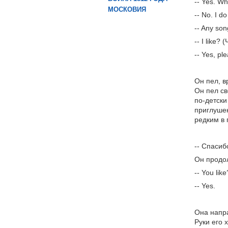
-- Yes. Wh
МОСКОВИЯ
-- No. I d
-- Any so
-- I like?
-- Yes, pl
Он пел, в
Он пел св
по-детски
приглушен
редким в 
-- Спасиб
Он продол
-- You li
-- Yes.
Она напра
Руки его 