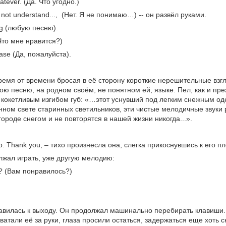
atever. (Да. Что угодно.)
o not understand..., (Нет. Я не понимаю…) -- он развёл руками.
ng (любую песню).
 (Что мне нравится?)
ease (Да, пожалуйста).
ремя от времени бросая в её сторону короткие нерешительные взг
ою песню, на родном своём, не понятном ей, языке. Пел, как и пре
 кокетливым изгибом губ: «…этот уснувший под легким снежным оде
ном свете старинных светильников, эти чистые мелодичные звуки 
городе снегом и не повторятся в нашей жизни никогда...».
о. Thank you, – тихо произнесла она, слегка прикоснувшись к его пл
жал играть, уже другую мелодию:
ke? (Вам понравилось?)
вилась к выходу. Он продолжал машинально перебирать клавиши. 
хватали её за руки, глаза просили остаться, задержаться еще хоть с