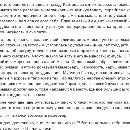
до того еще лет пятьдесят назад. Картина за окном навевала томное
нького зала ресторана, меланхолично закинув голову, перебирал 
ском что-то лиричное тапёр с черными, как смоль, плотно уложен
Казалось, пел для самого себя. Едва заметный акцент, кокетливый 
давали его внешности ту детскую непосредственность, которая в
ой нежности и симпатии.
о роста, слегка косолапивший в движении камерьер уже несколько
мо столика, за которым устроилась хрупкая женщина лет тридцати.
легал её фигуру, подчеркивая изящные формы и оттеняя слегка з
а него смотреть. Что-то знакомое есть в его внешности, фигуре.… П
стойки камерьера прервала её мысли. Седовласый с обрюзгшими 
л руками и что-то доказывал камерьеру. Наружность, нарушившего
ресторана некоторое удивление. Мужчина был одет в спортивную ку
елые махровые тапочки из тех, что являлись неотъемлемым атриб
 спорившим скоро присоединился бармен, услышавший шум в зале 
рышку фортепиано, тоже направился к месту, где все больше разго
ем «поддержать своих».
 мне неси две, две бутылки шампанского неси, – громко напирая на
ности тыча в лицо камерьеру два пальца, кричал владелец махров
o..., – пытался возражать комерьер.
 а две, две говорю, due. Не понял что ли?! Вот на пальцах тебе по
в тапочках, – Я плачу, неси.