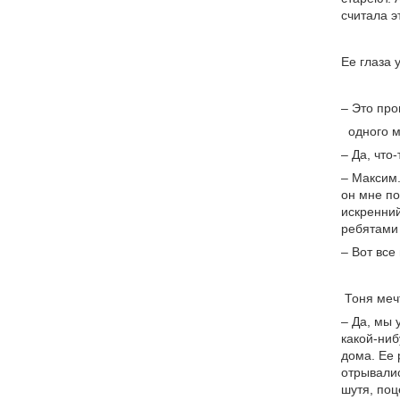
считала э
Ее глаза 
– Это про
одного м
– Да, что
– Максим.
он мне по
искренний
ребятами
– Вот все
Тоня меч
– Да, мы 
какой-ниб
дома. Ее
отрывалис
шутя, поц