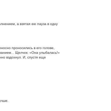
олнением, а взятая ею пауза в одну
еносно проносились в его голове,
ланием... Щелчок: «Она улыбалась!»
нно вздохнул. И, спустя еще
 лучше.