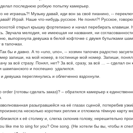
 сделал последнюю робкую попытку камерьер.
его не играешь?! Музыку давай, иди вон за своё пианино, -- переклю
давай! Играй. Наше что-нибудь русское. Не понял?! Русское, говорю,
еохотой открыл крышку фортепиано и начал перебирать клавиши. Ни
ь. Звучала мелодия, не имеющая ни названия, ни согласованности
хню, выпорхнула девушка в белой кофточке с двумя бутылками шамп
 в тапочках.
. Так бы и давно. А то «uno, uno», -- хозяин тапочек радостно засует
мер запиши, на мой номер, в гостинице мой номер. Запиши, понял,
лачу за всё стразу. Понял, нет? За всё, сразу, за всё … -- сделал 
и шампанского и поспешно удалился.
и девушка переглянулись и облегченно вздохнули.
to order (готовы сделать заказ)? – обратился камерьер к единствен
.
зволнованная разыгравшейся на её глазах сценой, потеребив узки
роизнесла несколько коротких реплик и отложила тёмную карту ме
близился к её столику и, слегка склонив голову, нерешительно про
you like me to sing for you? One song. (Не хотели бы вы, чтобы я сп