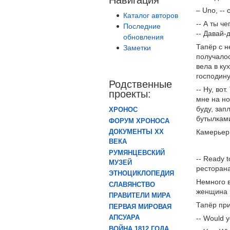
– Uno, --
Каталог авторов
-- А ты ч
Последние
-- Давай-
обновления
Тапёр с н
Заметки
получалос
вела в ку
господину
Родственные
-- Ну, вот
проекты:
мне на но
буду, зап
ХРОНОС
бутылкам
ФОРУМ ХРОНОСА
Камерьер 
ДОКУМЕНТЫ XX
ВЕКА
РУМЯНЦЕВСКИЙ
-- Ready 
МУЗЕЙ
ресторана
ЭТНОЦИКЛОПЕДИЯ
Немного в
СЛАВЯНСТВО
женщина п
ПРАВИТЕЛИ МИРА
Тапёр при
ПЕРВАЯ МИРОВАЯ
АПСУАРА
-- Would 
ВОЙНА 1812 ГОДА