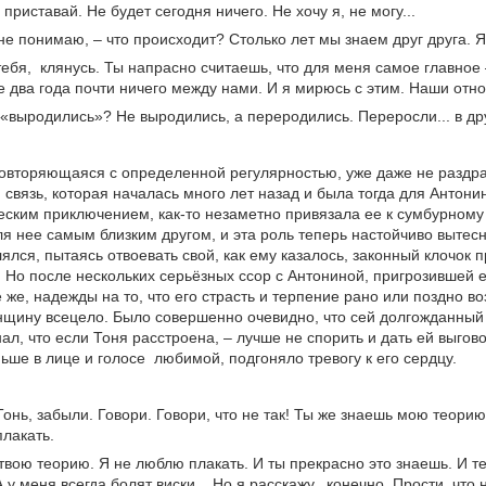
е приставай. Не будет сегодня ничего. Не хочу я, не могу...
 не понимаю, – что происходит? Столько лет мы знаем друг друга.
я, клянусь. Ты напрасно считаешь, что для меня самое главное 
 два года почти ничего между нами. И я мирюсь с этим. Наши отн
«выродились»? Не выродились, а переродились. Переросли... в дру
овторяющаяся с определенной регулярностью, уже даже не раздра
связь, которая началась много лет назад и была тогда для Антон
ским приключением, как-то незаметно привязала ее к сумбурному
ля нее самым близким другом, и эта роль теперь настойчиво выте
ялся, пытаясь отвоевать свой, как ему казалось, законный клочок
 Но после нескольких серьёзных ссор с Антониной, пригрозившей 
е же, надежды на то, что его страсть и терпение рано или поздно 
щину всецело. Было совершенно очевидно, что сей долгожданный м
ал, что если Тоня расстроена, – лучше не спорить и дать ей выговор
ьше в лице и голосе любимой, подгоняло тревогу к его сердцу.
Тонь, забыли. Говори. Говори, что не так! Ты же знаешь мою теори
лакать.
 твою теорию. Я не люблю плакать. И ты прекрасно это знаешь. И 
А у меня всегда болят виски... Но я расскажу, конечно. Прости, что