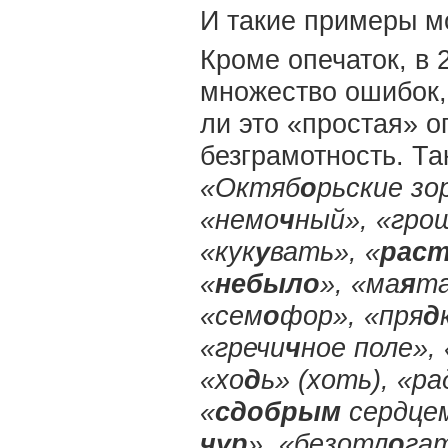
И такие примеры м
Кроме опечаток, в
множество ошибок, 
ли это «простая» о
безграмотность. Та
«Октяб
о
рьские зо
«немо
ч
ный», «гро
«кук
у
вать», «
раст
«
небыло
», «ма
я
та
«сем
о
фор», «пря
д
«гречи
ч
ное поле»,
«хо
д
ь» (хоть), «р
«
сдобрым
сердцем
чур
», «безотл
о
гат