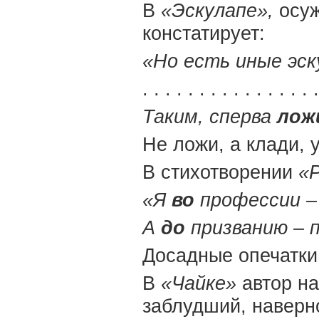
В
«Эскулапе»,
осуж
констатирует:
«Но есть иные эс
. . . . . . . . . . . . . . . .
Таким, сперва
лож
Не ложи, а клади,
В стихотворении
«
«Я
во
профессии – 
А
до
призванию – 
Досадные опечатки,
В
«Чайке»
автор на
заблудший, наверн