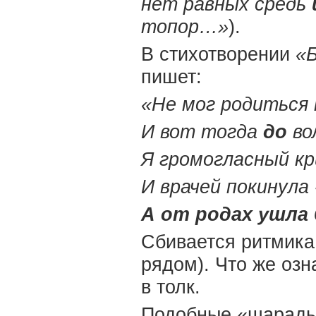
нет равных средь
топор…»
).
В стихотворении
«Б
пишет:
«Не мог родиться
И вот тогда
до
во
Я громогласный кр
И врачей покинула 
А от родах ушла 
Сбивается ритмика
рядом). Что же озн
в толк.
Подобные «шарады»