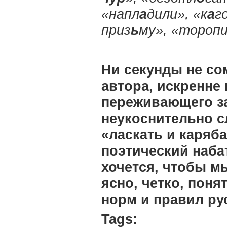
«напл
а
дили», «к
а
г
приз
ь
му», «торопи
Ни секунды не со
автора, искренне
переживающего за
неукоснительно 
«ласкать и каряб
поэтический наба
хочется, чтобы м
ясно, четко, поня
норм и правил ру
Tags: