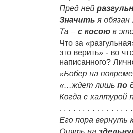
Пред ней
разгуль
Значить
я обязан
Та –
с косою
в это
Что за «разгульная
это верить» - во чт
написанного? Лично
«Бобер на повреме
«…ждет лишь
по
Когда с халтурой 
. . . . . . . . . . . . . . . 
Его пора вернуть 
Опять на
здельн