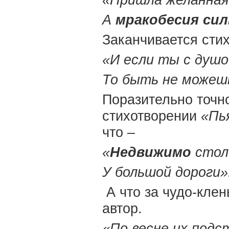
«Пришла желанная
А
мракобесия
сил
Заканчивается стих
«И если ты с душ
То быть не може
Поразительно точн
стихотворении
«Пья
что –
«
Недвижимо
стол
У большой дороги»
А что за чудо-клен
автор.
«По весне их подс