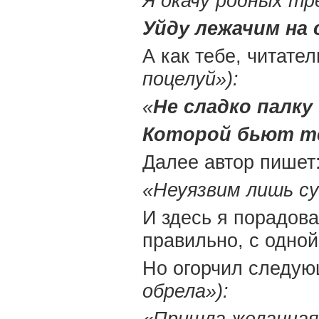
Я окачу родных т
Уйду лежачим на 
А как тебе, читате
поцелуй»):
«
Не сладко палку
Которой бьют те
Далее автор пишет
«Неуязвим лишь с
И здесь я порадова
правильно, с одной
Но огорчил следу
обрела»):