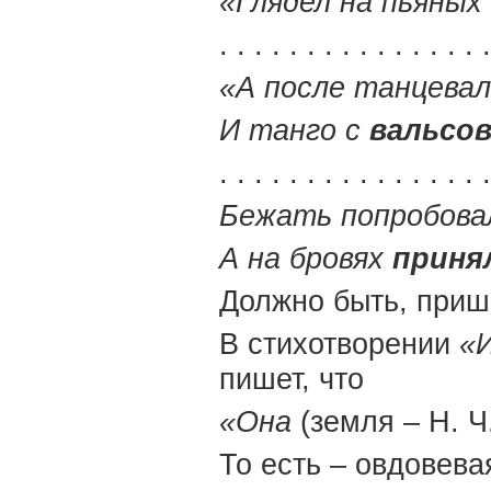
«Глядел на пьяных
. . . . . . . . . . . . . . . 
«А после танцевал
И танго с
вальсо
. . . . . . . . . . . . . . . .
Бежать попробов
А на бровях
приня
Должно быть, прише
В стихотворении
«
пишет, что
«Она
(земля – Н. Ч
То есть – овдовева