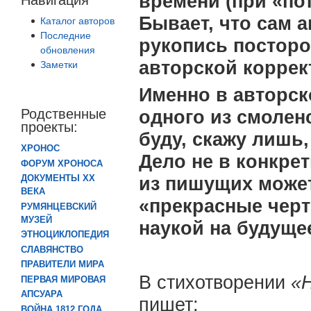
времени (при «по
Бывает, что сам 
Каталог авторов
Последние
рукопись посторон
обновления
авторской коррек
Заметки
Именно в авторск
Родственные
одного из смоленс
проекты:
буду, скажу лишь
ХРОНОС
Дело не в конкрет
ФОРУМ ХРОНОСА
ДОКУМЕНТЫ XX
из пишущих может
ВЕКА
«прекрасные черт
РУМЯНЦЕВСКИЙ
МУЗЕЙ
наукой на будуще
ЭТНОЦИКЛОПЕДИЯ
СЛАВЯНСТВО
ПРАВИТЕЛИ МИРА
В стихотворении
«Н
ПЕРВАЯ МИРОВАЯ
АПСУАРА
пишет:
ВОЙНА 1812 ГОДА