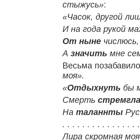
стыжусь»
:
«Часок, другой ли
И на года рукой ма
От
ныне
числюсь,
А
значить
мне се
Весьма позабавило
моя».
«
Отдыхнуть
бы м
Смерть
стремгл
На
таланнты
Рус
. . . . . . . . . . . . . . . .
Лира скромная моя