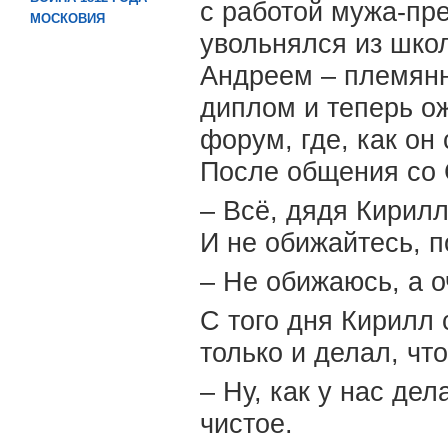
с работой мужа-пр
МОСКОВИЯ
увольнялся из шко
Андреем – племян
диплом и теперь о
форум, где, как он
После общения со 
– Всё, дядя Кирилл
И не обижайтесь, 
– Не обижаюсь, а о
С того дня Кирилл 
только и делал, чт
– Ну, как у нас дел
чистое.