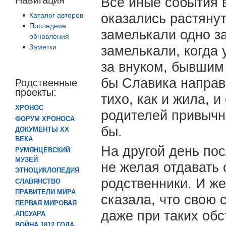
Все иные события 
Каталог авторов
оказались растяну
Последние
замелькали одно за
обновления
Заметки
замелькали, когда
за внуком, бывшим
бы Славика направи
Родственные
проекты:
тихо, как и жила, 
ХРОНОС
родителей привычны
ФОРУМ ХРОНОСА
бы.
ДОКУМЕНТЫ XX
ВЕКА
На другой день по
РУМЯНЦЕВСКИЙ
МУЗЕЙ
не желая отдавать 
ЭТНОЦИКЛОПЕДИЯ
родственники. И же
СЛАВЯНСТВО
ПРАВИТЕЛИ МИРА
сказала, что свою 
ПЕРВАЯ МИРОВАЯ
даже при таких обс
АПСУАРА
ВОЙНА 1812 ГОДА