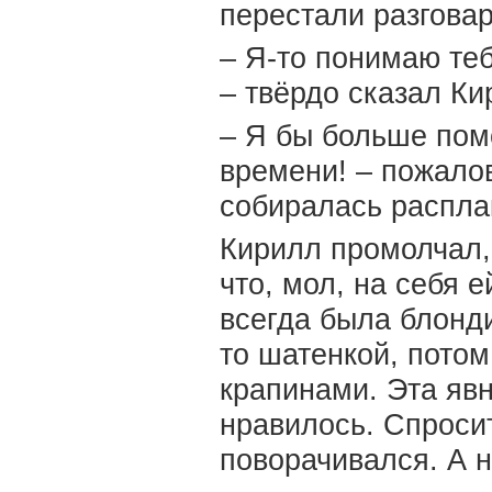
перестали разговар
– Я-то понимаю теб
– твёрдо сказал Ки
– Я бы больше помо
времени! – пожало
собиралась распла
Кирилл промолчал, 
что, мол, на себя 
всегда была блонди
то шатенкой, пото
крапинами. Эта яв
нравилось. Спросит
поворачивался. А 