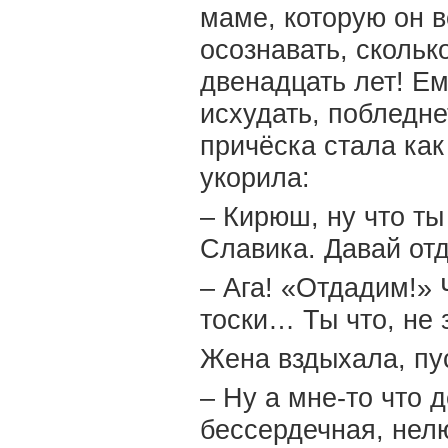
маме, которую он 
осознавать, скольк
двенадцать лет! Ем
исхудать, побледне
причёска стала как
укорила:
– Кирюш, ну что т
Славика. Давай отд
– Ага! «Отдадим!» 
тоски… Ты что, не 
Жена вздыхала, пу
– Ну а мне-то что 
бессердечная, нел