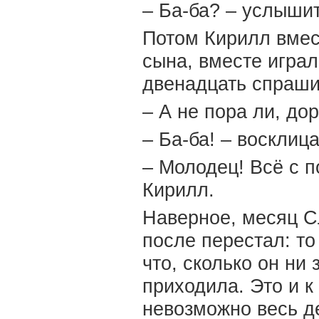
– Ба-ба? – услышит
Потом Кирилл вмес
сына, вместе игра
двенадцать спраши
– А не пора ли, до
– Ба-ба! – восклица
– Молодец! Всё с 
Кирилл.
Наверное, месяц С
после перестал: то
что, сколько он ни
приходила. Это и 
невозможно весь д