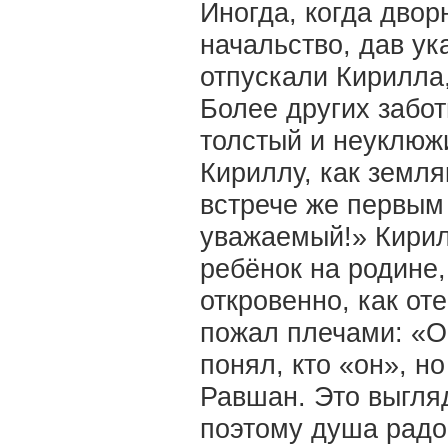
Иногда, когда двор
начальство, дав ук
отпускали Кирилла,
Более других забо
толстый и неуклюжи
Кириллу, как земля
встрече же первым 
уважаемый!» Кирилл
ребёнок на родине,
откровенно, как от
пожал плечами: «О
понял, кто «он», н
Равшан. Это выгля
поэтому душа радо