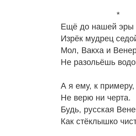
*
Ещё до нашей эры
Изрёк мудрец седо
Мол, Вакха и Вене
Не разольёшь вод
А я ему, к примеру,
Не верю ни черта.
Будь, русская Вене
Как стёклышко чист