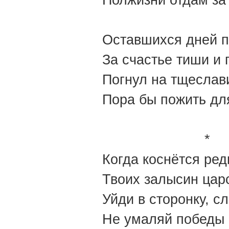
Полжизни отдам за 
Оставшихся дней п
За счастье тиши и 
Погнул на тщеслави
Пора бы пож
*
Когда коснётся ред
Твоих залысин цар
Уйди в сторонку, с
Не умаляй победы 