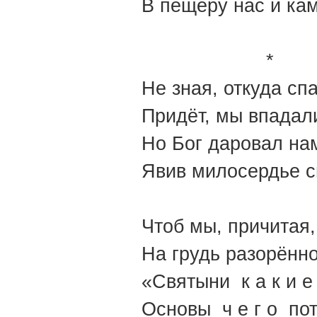
В пещеру нас и ка
*
Не зная, откуда сп
Придёт, мы впадали
Но Бог даровал на
Явив милосердье с
Чтоб мы, причитая,
На грудь разорённ
«Святыни к а к и е
Основы ч е г о по