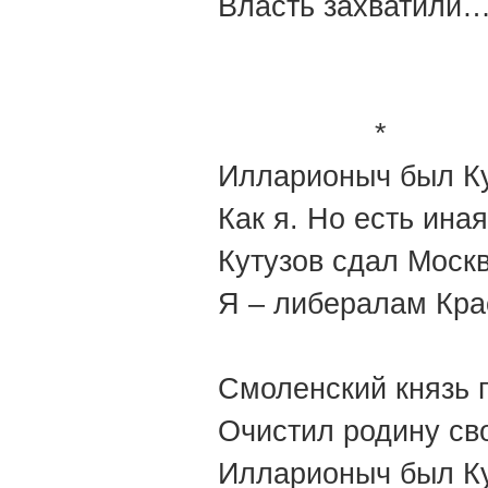
Власть захватили…
*
Илларионыч был Ку
Как я. Но есть иная
Кутузов сдал Моск
Я – либералам Кра
Смоленский князь 
Очистил родину св
Илларионыч был К