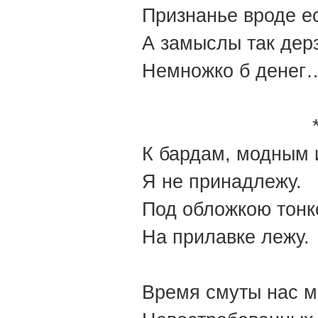
Признанье вроде ес
А замыслы так дер
Немножко б денег…
К бардам, модным 
Я не принадлежу.
Под обложкою тонк
На прилавке лежу.
Время смуты нас м