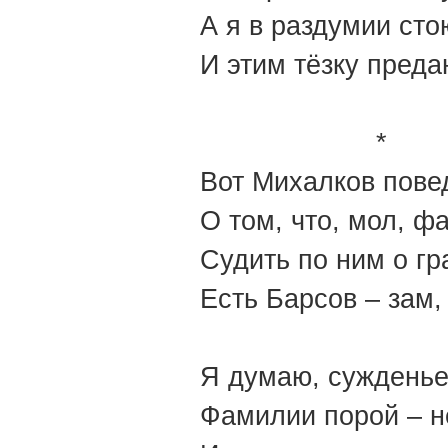
А я в раздумии сто
И этим тёзку преда
*
Вот Михалков пове
О том, что, мол, ф
Судить по ним о гр
Есть Барсов – зам
Я думаю, сужденье 
Фамилии порой – не