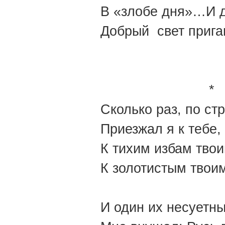
В «злобе дня»…И д
Добрый свет прига
*
Сколько раз, по ст
Приезжал я к тебе,
К тихим избам твои
К золотистым твои
И один их несуетн