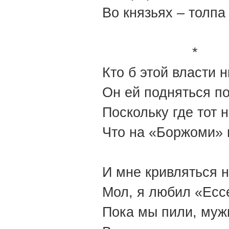
Во князьях – толпа
*
Кто б этой власти н
Он ей подняться п
Поскольку где тот 
Что на «Боржоми» 
И мне кривляться н
Мол, я любил «Есс
Пока мы пили, муж