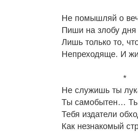
Не помышляй о веч
Пиши на злобу дня 
Лишь только то, чт
Непреходяще. И жи
*
Не служишь ты лук
Ты самобытен… Ты
Тебя издатели обхо
Как незнакомый ст