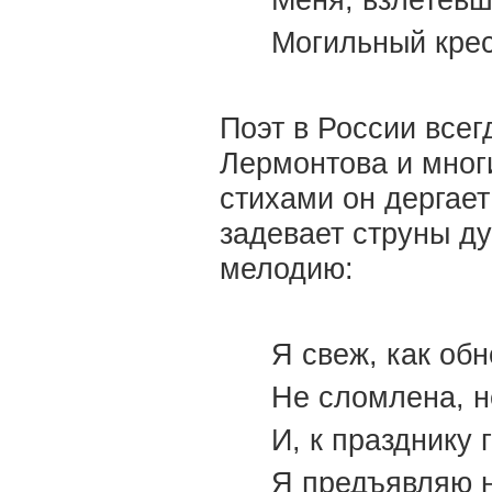
Меня, взлетевш
Могильный крес
Поэт в России всег
Лермонтова и мног
стихами он дергает
задевает струны д
мелодию:
Я свеж, как об
Не сломлена, н
И, к празднику 
Я предъявляю н