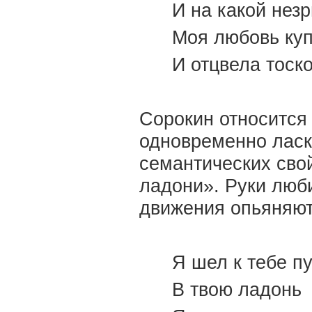
И на какой нез
Моя любовь ку
И отцвела тоск
Сорокин относится 
одновременно ласк
семантических сво
ладони». Руки люб
движения опьяняют
Я шел к тебе п
В твою ладонь