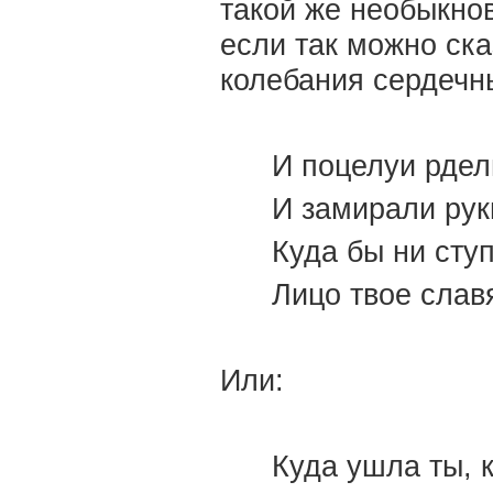
такой же необыкно
если так можно ска
колебания сердечн
И поцелуи рдел
И замирали руки
Куда бы ни ст
Лицо твое слав
Или:
Куда ушла ты, 